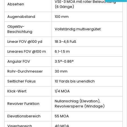
VSE-3 MOA mit roter Beleuchtung
Absehen
(6 Gänge)
Augenabstand
100 mm
Objektiv-
Vollständig multivergütet
Beschichtung
Linear FOV @100 yd
18.3-4,6 Fuß
Lineares FOV @100 m
6.1-1.5 m
Angular FOV
3.5°-0.86°
Rohr-Durchmesser
30 mm
Seitlicher Fokus
10 Yards bis unendlich
Klick-Wert
1/4 MOA
Nullanschlag (Elevation),
Revolver Funktion
Revolversperre (Windage)
Elevationsbereich
55 MOA
Visierbereich
40 MOA