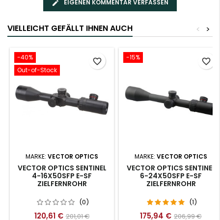
EIGENEN KOMMENTAR VERFASSEN
VIELLEICHT GEFÄLLT IHNEN AUCH
<
>
-40%
-15%
favorite_border
favorite_border
Out-of-Stock
MARKE:
VECTOR OPTICS
MARKE:
VECTOR OPTICS
VECTOR OPTICS SENTINEL
VECTOR OPTICS SENTINEL
4-16X50SFP E-SF
6-24X50SFP E-SF
ZIELFERNROHR
ZIELFERNROHR
(0)
(1)
120,61 €
175,94 €
201,01 €
206,99 €