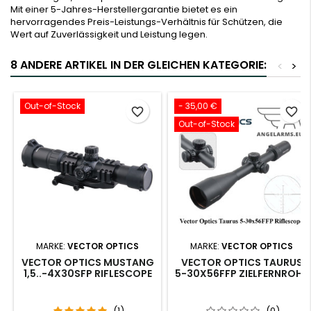
Mit einer 5-Jahres-Herstellergarantie bietet es ein
hervorragendes Preis-Leistungs-Verhältnis für Schützen, die
Wert auf Zuverlässigkeit und Leistung legen.
8 ANDERE ARTIKEL IN DER GLEICHEN KATEGORIE:
<
>
Out-of-Stock
- 35,00 €
favorite_border
favorite_border
Out-of-Stock
MARKE:
VECTOR OPTICS
MARKE:
VECTOR OPTICS
VECTOR OPTICS MUSTANG
VECTOR OPTICS TAURUS
1,5..-4X30SFP RIFLESCOPE
5-30X56FFP ZIELFERNROHR
(1)
(0)