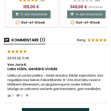
105,00 €
349,00 €
384,00 €
In den Warenkorb
In den Warenkorb




Out-of-Stock
Out-of-Stock
KOMMENTARE (1)
Rang
03.03.26, 11:36
Von Juris K.
Labs stikls, vienkārši strādā
Uzliku un uzreiz patika – bilde skaidra, klikšķi saprotami, viss
regulējas bez liekas čakarēšanās. 6–24x dod labu rezervi
tālākiem šāvieniem, un apgaismojums noder krēslā.
Izturīgs un uzticams variants gan treniņiem, gan medībām.
0
0