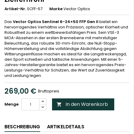
Artikel-Nr.
SCFF-57
Marke
Vector Optics
Das
Vector Optics Sentinel 6-24×50 FFP Gen II
bietet ein
hervorragendes Verhältnis von Präzision, optischer Klarheit und
Robustheit zu einem wettbewerbsfähigen Preis. Sein VSE-3
MOA-Absehen in der ersten Brennebene mit mehrstufiger
Beleuchtung, das robuste 30-mm-Einrohr, die Null-Stopp-
Höhenverstellung und die vollständige Abdichtung gegen
Witterungseinflüsse machen es ideal für die Langstreckenjagd,
den Sport schießen und taktische Anwendungen. Mit einer 5-
Jahres-Herstellergarantie bietet es ein hervorragendes Preis-
Leistungs-Verhältnis für Schützen, die Wert auf Zuverlässigkeit
und Leistung legen.
269,00 €
Bruttopreis
In den Warenkorb
Menge

BESCHREIBUNG
ARTIKELDETAILS