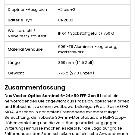
Dioptrien-Ausgleich
-2 bis +2
Batterie-Typ
CR2032
Wasserdicht /
IPX4 / Stickstoffgefüllt / 750 G
Nebelfest / stoßfest
6061-T6 Aluminium-Legierung,
Material Gehäuse
mattschwarz
Länge
369 mm (14,5 Zoll)
Gewicht
775 g (27,3 Unzen)
Zusammenfassung
Das
Vector Optics Sentinel 6-24×50 FFP Gen II
bietet ein
hervorragendes Gleichgewicht aus Präzision, optischer Klarheit
und Robustheit zu einem wettbewerbsfähigen Preis. Sein VSE-3
MOA-Absehen in der ersten Brennebene mit mehrstufiger
Beleuchtung, der robuste 30-mm-Monotubus, die Null-Stopp-
Höhenverstellung und die vollständige Abdichtung gegen
Witterungseinflüsse machen es ideal für die Jagd auf große
Entfernungen, den Sport schießen und taktische Anwendungen.