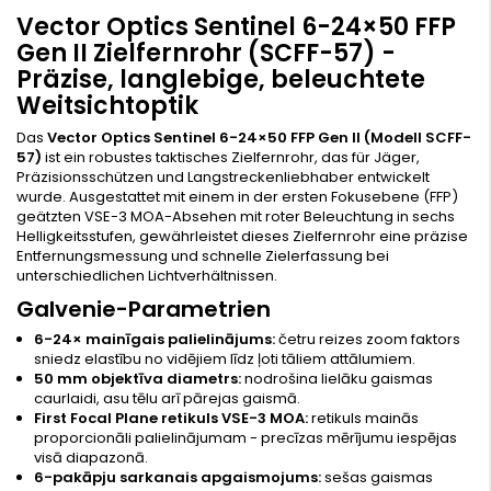
Vector Optics Sentinel 6-24×50 FFP
Gen II Zielfernrohr (SCFF-57) -
Präzise, langlebige, beleuchtete
Weitsichtoptik
Das
Vector Optics Sentinel 6-24×50 FFP Gen II (Modell SCFF-
57)
ist ein robustes taktisches Zielfernrohr, das für Jäger,
Präzisionsschützen und Langstreckenliebhaber entwickelt
wurde. Ausgestattet mit einem in der ersten Fokusebene (FFP)
geätzten VSE-3 MOA-Absehen mit roter Beleuchtung in sechs
Helligkeitsstufen, gewährleistet dieses Zielfernrohr eine präzise
Entfernungsmessung und schnelle Zielerfassung bei
unterschiedlichen Lichtverhältnissen.
Galvenie-Parametrien
6-24× mainīgais palielinājums:
četru reizes zoom faktors
sniedz elastību no vidējiem līdz ļoti tāliem attālumiem.
50 mm objektīva diametrs:
nodrošina lielāku gaismas
caurlaidi, asu tēlu arī pārejas gaismā.
First Focal Plane retikuls VSE-3 MOA:
retikuls mainās
proporcionāli palielinājumam - precīzas mērījumu iespējas
visā diapazonā.
6-pakāpju sarkanais apgaismojums:
sešas gaismas