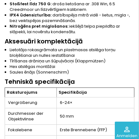
Stoßfest līdz 750 G:
droša lietošana ar .308 Win, 6.5
Creedmoor un līdzvērtīgiem kalibriem.
IPX4 ūdensizturība:
darbībspēja mitrā vidē - lietus, migla -,
bez veiktspējas pazemināšanās.
Nitroģēns pret miglošanos:
iekšējā telpa piepildīta ar
slāpekli, lai novērstu kondensātu.
Aksesuāri komplektācijā
Lietotāja rokasgrāmata un plastmasas atslēga torņu
bloķēšanai un nulles iestatīšanai
Tīrīšanas drāniņa un šūpuļvāciņi (Klappmützen)
Hex atslēgas montāžai
Saules ēnājs (Sonnenschirm)
Tehniskā specifikācija
Raksturojums
Specifikācija
Vergrößerung
6-24×
Durchmesser der
50 mm
Objektivlinse
perm_identity
Fokalebene
Erste Brennebene (FFP)
Anmelden