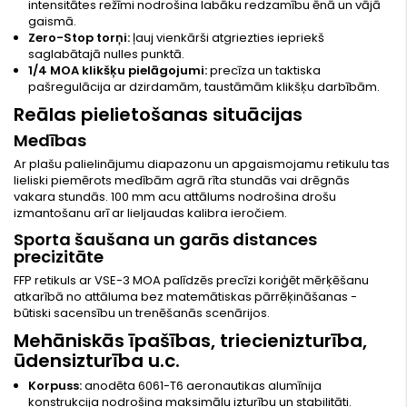
intensitātes režīmi nodrošina labāku redzamību ēnā un vājā
gaismā.
Zero-Stop torņi:
ļauj vienkārši atgriezties iepriekš
saglabātajā nulles punktā.
1/4 MOA klikšķu pielāgojumi:
precīza un taktiska
pašregulācija ar dzirdamām, taustāmām klikšķu darbībām.
Reālas pielietošanas situācijas
Medības
Ar plašu palielinājumu diapazonu un apgaismojamu retikulu tas
lieliski piemērots medībām agrā rīta stundās vai drēgnās
vakara stundās. 100 mm acu attālums nodrošina drošu
izmantošanu arī ar lieljaudas kalibra ieročiem.
Sporta šaušana un garās distances
precizitāte
FFP retikuls ar VSE-3 MOA palīdzēs precīzi koriģēt mērķēšanu
atkarībā no attāluma bez matemātiskas pārrēķināšanas -
būtiski sacensību un trenēšanās scenārijos.
Mehāniskās īpašības, triecienizturība,
ūdensizturība u.c.
Korpuss:
anodēta 6061-T6 aeronautikas alumīnija
konstrukcija nodrošina maksimālu izturību un stabilitāti.