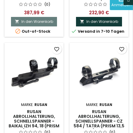
BETTINSOLI (PRISM 11.5
(0)
(0)
Anmelden
MM) - 26 MM
387,99 €
232,90 €
In den Warenkorb
In den Warenkorb




Out-of-Stock
Versand in 7-10 Tagen
favorite_border
favorite_border
MARKE:
RUSAN
MARKE:
RUSAN
RUSAN
RUSAN
ABROLLHALTERUNG,
ABROLLHALTERUNG,
SCHNELLSPANNER -
SCHNELLSPANNER - CZ
BAIKAL IZH 94, 18 (PRISM
584 / TATRA (PRISM 13,5
11,5 MM) - 30 MM, YUKON
MM) - 26 MM
(0)
(0)