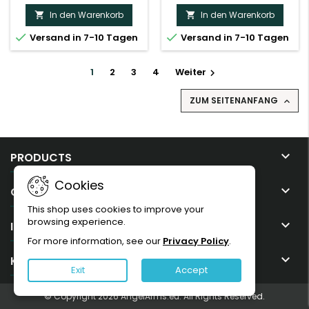
In den Warenkorb
In den Warenkorb




Versand in 7-10 Tagen
Versand in 7-10 Tagen
1
2
3
4
Weiter

ZUM SEITENANFANG


PRODUCTS
Cookies

OUR COMPANY
This shop uses cookies to improve your
browsing experience.

IHR KONTO
For more information, see our
Privacy Policy
.

KONTAKT
Exit
Accept
© Copyright 2026 AngelArms.eu. All Rights Reserved.