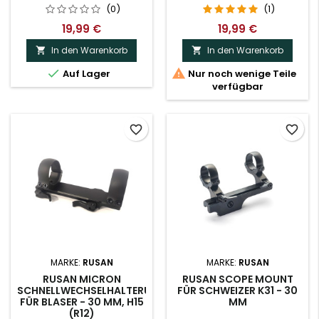
MONOBLOCK.
CANT. MONOBLOCK.
(0)
(1)
19,99 €
19,99 €
In den Warenkorb
In den Warenkorb




Auf Lager
Nur noch wenige Teile
verfügbar
favorite_border
favorite_border
MARKE:
RUSAN
MARKE:
RUSAN
RUSAN MICRON
RUSAN SCOPE MOUNT
SCHNELLWECHSELHALTERUNG
FÜR SCHWEIZER K31 - 30
FÜR BLASER - 30 MM, H15
MM
(R12)