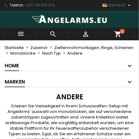

Telefon:
+371 20 310 310
Deutsch
×
×
×
×
My wishlists
((modalTitle))
Wunschliste erstellen
Anmelden
Create new list
add_circle_outline
((confirmMessage))
Sie müssen angemeldet sein, um Artikel Ihrer
Name der Wunschliste
0



shopping_cart
Wunschliste hinzufügen zu können.
((cancelText))
((modalDeleteText))
Startseite
Zubehör
Zielfernrohrmontagen, Ringe, Schienen
Monoblöcke
Nach Typ
Andere
Abbrechen
Anmelden
Abbrechen
Wunschliste erstellen
HOME
MARKEN
ANDERE
Erleben Sie Vielseitigkeit in Ihrem Schusswaffen-Setup mit
AngelArms' auswahl von monoblöcken, die auf verschiedene
zubehörtypen zugeschnitten sind. Unsere Kollektion bietet
erstklassige Produkte, die sorgfältig entwickelt wurden, um eine
stabile Plattform für Ihr Feuerwaffenzubehör verschiedener
Typen zu bieten. Egal, ob Sie ein erfahrener Schütze oder ein