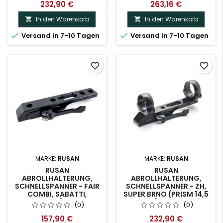
232,90 €
263,16 €
In den Warenkorb
In den Warenkorb




Versand in 7-10 Tagen
Versand in 7-10 Tagen
favorite_border
favorite_border
MARKE:
RUSAN
MARKE:
RUSAN
RUSAN
RUSAN
ABROLLHALTERUNG,
ABROLLHALTERUNG,
SCHNELLSPANNER - FAIR
SCHNELLSPANNER - ZH,
COMBI, SABATTI,
SUPER BRNO (PRISM 14,5
BETTINSOLI (PRISM 11,5
MM) - 30 MM
(0)
(0)
MM) - BASIS NUR
157,90 €
232,90 €