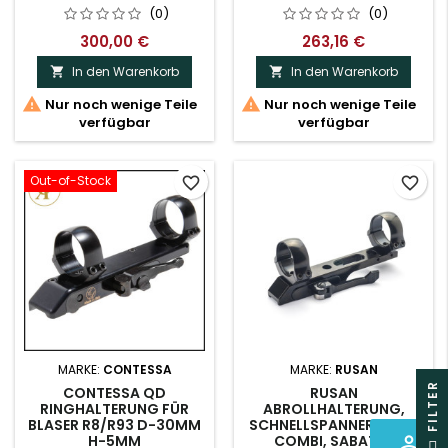
(0)
(0)
300,00 €
263,16 €
In den Warenkorb
In den Warenkorb




Nur noch wenige Teile
Nur noch wenige Teile
verfügbar
verfügbar
Out-of-Stock
favorite_border
favorite_border
MARKE:
CONTESSA
MARKE:
RUSAN
R
CONTESSA QD
RUSAN
RINGHALTERUNG FÜR
ABROLLHALTERUNG,
BLASER R8/R93 D-30MM
SCHNELLSPANNER - FAIR
perm_identity
H-5MM
COMBI, SABATTI,
F
I
L
T
E