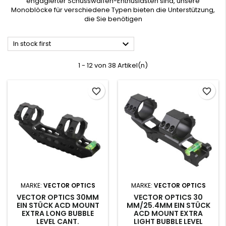
engagierter Schusswaffen-Enthusiasten sind, unsere
Monoblöcke für verschiedene Typen bieten die Unterstützung,
die Sie benötigen

In stock first
1 - 12 von 38 Artikel(n)
favorite_border
favorite_border
MARKE:
VECTOR OPTICS
MARKE:
VECTOR OPTICS
VECTOR OPTICS 30MM
VECTOR OPTICS 30
EIN STÜCK ACD MOUNT
MM/25.4MM EIN STÜCK
EXTRA LONG BUBBLE
ACD MOUNT EXTRA
LEVEL CANT.
LIGHT BUBBLE LEVEL