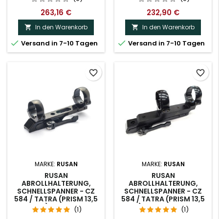
PHOTON
263,16 €
232,90 €
In den Warenkorb
In den Warenkorb




Versand in 7-10 Tagen
Versand in 7-10 Tagen
favorite_border
favorite_border
MARKE:
RUSAN
MARKE:
RUSAN
RUSAN
RUSAN
ABROLLHALTERUNG,
ABROLLHALTERUNG,
SCHNELLSPANNER - CZ
SCHNELLSPANNER - CZ
584 / TATRA (PRISM 13,5
584 / TATRA (PRISM 13,5
MM) - 30 MM
MM) - 30 MM, YUKON
(1)
(1)
PHOTON