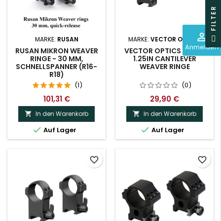
R
perm_identity
F
I
L
T
E
MARKE:
RUSAN
MARKE:
VECTOR OPTICS
Anmelden
RUSAN MIKRON WEAVER
VECTOR OPTICS 30MM
RINGE - 30 MM,
1.25IN CANTILEVER
SCHNELLSPANNER (R16-
WEAVER RINGE
R18)
(1)
(0)
101,31 €
29,90 €
In den Warenkorb
In den Warenkorb




Auf Lager
Auf Lager
favorite_border
favorite_border