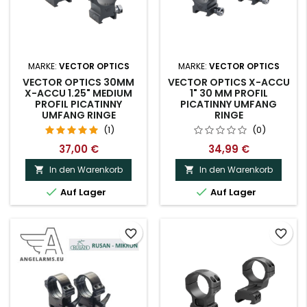
MARKE:
VECTOR OPTICS
MARKE:
VECTOR OPTICS
VECTOR OPTICS 30MM
VECTOR OPTICS X-ACCU
X-ACCU 1.25" MEDIUM
1" 30 MM PROFIL
PROFIL PICATINNY
PICATINNY UMFANG
UMFANG RINGE
RINGE
(1)
(0)
37,00 €
34,99 €
In den Warenkorb
In den Warenkorb




Auf Lager
Auf Lager
favorite_border
favorite_border