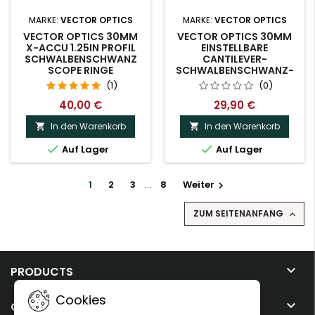
MARKE:
VECTOR OPTICS
MARKE:
VECTOR OPTICS
VECTOR OPTICS 30MM
VECTOR OPTICS 30MM
X-ACCU 1.25IN PROFIL
EINSTELLBARE
SCHWALBENSCHWANZ
CANTILEVER-
SCOPE RINGE
SCHWALBENSCHWANZ-
RINGE
(1)
(0)
40,00 €
29,90 €
In den Warenkorb
In den Warenkorb




Auf Lager
Auf Lager
1
2
3
…
8
Weiter

ZUM SEITENANFANG


PRODUCTS
Cookies

OUR COMPANY