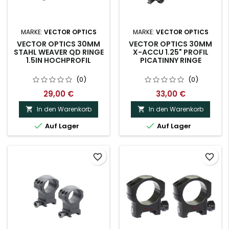
MARKE:
VECTOR OPTICS
MARKE:
VECTOR OPTICS
VECTOR OPTICS 30MM
VECTOR OPTICS 30MM
STAHL WEAVER QD RINGE
X-ACCU 1.25" PROFIL
1.5IN HOCHPROFIL
PICATINNY RINGE
(0)
(0)
29,00 €
33,00 €
In den Warenkorb
In den Warenkorb




Auf Lager
Auf Lager
favorite_border
favorite_border