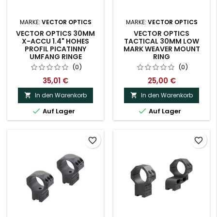
MARKE:
VECTOR OPTICS
MARKE:
VECTOR OPTICS
VECTOR OPTICS 30MM
VECTOR OPTICS
X-ACCU 1.4" HOHES
TACTICAL 30MM LOW
PROFIL PICATINNY
MARK WEAVER MOUNT
UMFANG RINGE
RING
(0)
(0)
35,01 €
25,00 €
In den Warenkorb
In den Warenkorb




Auf Lager
Auf Lager
favorite_border
favorite_border