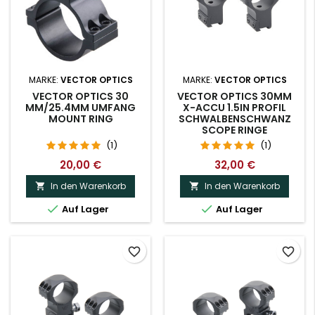
MARKE:
VECTOR OPTICS
MARKE:
VECTOR OPTICS
VECTOR OPTICS 30
VECTOR OPTICS 30MM
MM/25.4MM UMFANG
X-ACCU 1.5IN PROFIL
MOUNT RING
SCHWALBENSCHWANZ
SCOPE RINGE
(1)
(1)
20,00 €
32,00 €
In den Warenkorb
In den Warenkorb




Auf Lager
Auf Lager
favorite_border
favorite_border