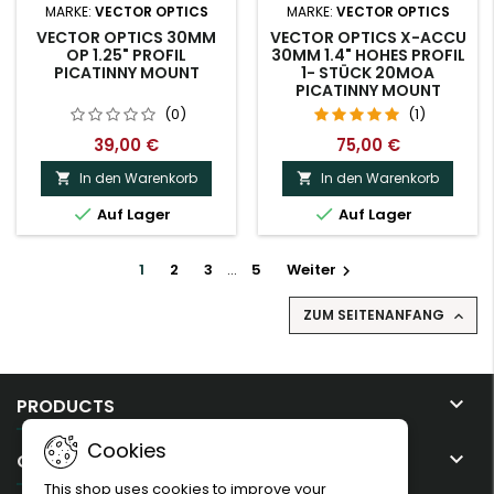
MARKE:
VECTOR OPTICS
MARKE:
VECTOR OPTICS
VECTOR OPTICS 30MM
VECTOR OPTICS X-ACCU
OP 1.25" PROFIL
30MM 1.4" HOHES PROFIL
PICATINNY MOUNT
1- STÜCK 20MOA
PICATINNY MOUNT
(0)
(1)
39,00 €
75,00 €
In den Warenkorb
In den Warenkorb




Auf Lager
Auf Lager
1
2
3
…
5
Weiter

ZUM SEITENANFANG


PRODUCTS
Cookies

OUR COMPANY
This shop uses cookies to improve your