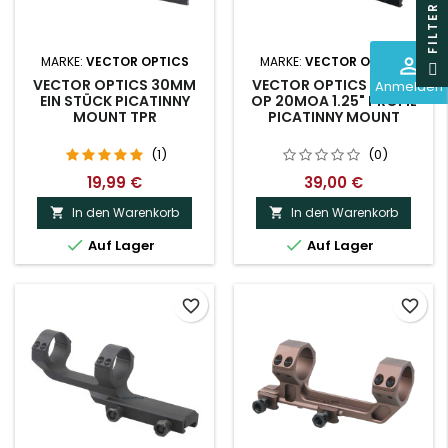
R
perm_identity
MARKE:
VECTOR OPTICS
MARKE:
VECTOR OPTICS
F
I
L
T
E
VECTOR OPTICS 30MM
VECTOR OPTICS 30MM
Anmelden
EIN STÜCK PICATINNY
OP 20MOA 1.25" PROFIL
MOUNT TPR
PICATINNY MOUNT
(1)
(0)
19,99 €
39,00 €
In den Warenkorb
In den Warenkorb




Auf Lager
Auf Lager
favorite_border
favorite_border