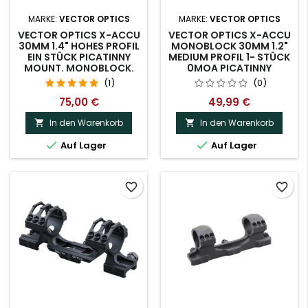
MARKE:
VECTOR OPTICS
MARKE:
VECTOR OPTICS
VECTOR OPTICS X-ACCU
VECTOR OPTICS X-ACCU
30MM 1.4" HOHES PROFIL
MONOBLOCK 30MM 1.2"
EIN STÜCK PICATINNY
MEDIUM PROFIL 1- STÜCK
MOUNT. MONOBLOCK.
0MOA PICATINNY
(1)
(0)
75,00 €
49,99 €
In den Warenkorb
In den Warenkorb




Auf Lager
Auf Lager
favorite_border
favorite_border