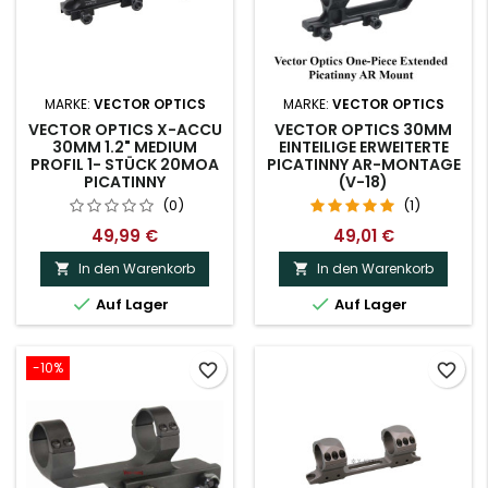
MARKE:
VECTOR OPTICS
MARKE:
VECTOR OPTICS
VECTOR OPTICS X-ACCU
VECTOR OPTICS 30MM
30MM 1.2" MEDIUM
EINTEILIGE ERWEITERTE
PROFIL 1- STÜCK 20MOA
PICATINNY AR-MONTAGE
PICATINNY
(V-18)
(0)
(1)
49,99 €
49,01 €
In den Warenkorb
In den Warenkorb




Auf Lager
Auf Lager
-10%
favorite_border
favorite_border