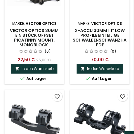
MARKE:
VECTOR OPTICS
MARKE:
VECTOR OPTICS
VECTOR OPTICS 30MM
X-ACCU 30MM 1.1" LOW
EIN STÜCK OFFSET
PROFILE EINTEILIGE
PICATINNY MOUNT.
SCHWALBENSCHWANZHALTE
MONOBLOCK.
FDE
(0)
(0)
22,50 €
70,00 €
25,00 €
In den Warenkorb
In den Warenkorb




Auf Lager
Auf Lager
favorite_border
favorite_border