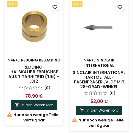
Neu
Neu
favorite_border
favorite_border
MARKE:
REDDING RELOADING
MARKE:
SINCLAIR
INTERNATIONAL
REDDING-
HALSKALIBRIERBUCHSE
SINCLAIR INTERNATIONAL
AUS TITANNITRID (TIN) –
HARTMETALL-
.312
FASENFRÄSER „VLD“ MIT
28-GRAD-WINKEL
(0)
(0)
78,90 €
53,00 €
In den Warenkorb

In den Warenkorb


Nur noch wenige Teile

verfügbar
Nur noch wenige Teile
verfügbar