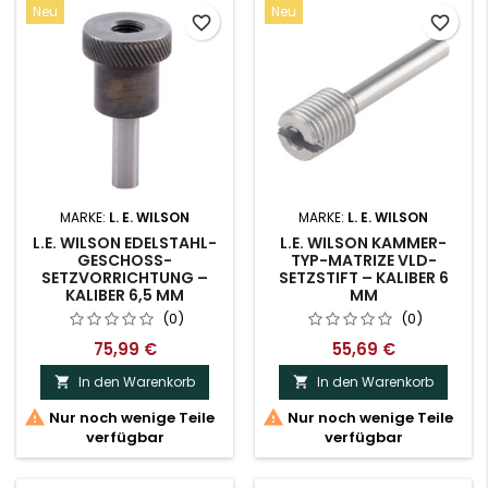
Neu
Neu
favorite_border
favorite_border
MARKE:
L. E. WILSON
MARKE:
L. E. WILSON
L.E. WILSON EDELSTAHL-
L.E. WILSON KAMMER-
GESCHOSS-
TYP-MATRIZE VLD-
SETZVORRICHTUNG –
SETZSTIFT – KALIBER 6
KALIBER 6,5 MM
MM
(0)
(0)
75,99 €
55,69 €
In den Warenkorb
In den Warenkorb




Nur noch wenige Teile
Nur noch wenige Teile
verfügbar
verfügbar