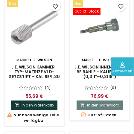
Neu
Neu
favorite_border
favorite_border
Out-of-Stock
MARKE:
L. E. WILSON
MARKE:
L. E. WILSON
perm_identity
L.E. WILSON KAMMER-
L.E. WILSON INNENHALS-
Anmelden
TYP-MATRIZE VLD-
REIBAHLE – KALIBER 30
SETZSTIFT – KALIBER .30
(0,311"–0,3115")
(0)
(0)
55,69 €
76,99 €
In den Warenkorb
In den Warenkorb




Nur noch wenige Teile
Out-of-Stock
verfügbar