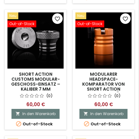
Neu
Neu
favorite_border
favorite_border
Out-of-Stock
Out-of-Stock
SHORT ACTION
MODULARER
CUSTOMS MODULAR-
HEADSPACE-
GESCHOSS-EINSATZ –
KOMPARATOR VON
KALIBER 7 MM
SHORT ACTION
CUSTOMS – GEHÄUSE
(0)
(0)
60,00 €
60,00 €
In den Warenkorb
In den Warenkorb




Out-of-Stock
Out-of-Stock