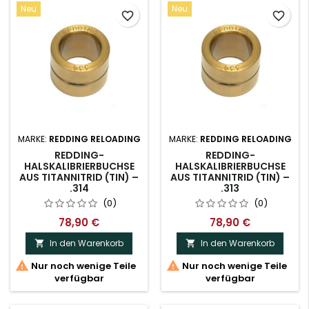
Neu
Neu
favorite_border
favorite_border
MARKE:
REDDING RELOADING
MARKE:
REDDING RELOADING
REDDING-
REDDING-
HALSKALIBRIERBUCHSE
HALSKALIBRIERBUCHSE
AUS TITANNITRID (TIN) –
AUS TITANNITRID (TIN) –
.314
.313
(0)
(0)
78,90 €
78,90 €
In den Warenkorb
In den Warenkorb




Nur noch wenige Teile
Nur noch wenige Teile
verfügbar
verfügbar