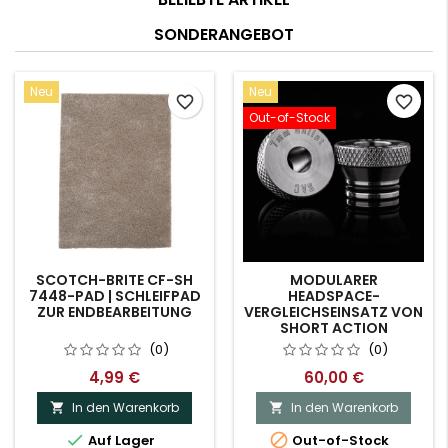
SONDERANGEBOT
Neu
Neu
favorite_border
favorite_border
Out-of-Stock
SCOTCH-BRITE CF-SH
MODULARER
7448-PAD | SCHLEIFPAD
HEADSPACE-
ZUR ENDBEARBEITUNG
VERGLEICHSEINSATZ VON
SHORT ACTION
CUSTOMS – 7 MM X 30°
(0)
(0)
4,99 €
60,00 €
In den Warenkorb
In den Warenkorb




Auf Lager
Out-of-Stock