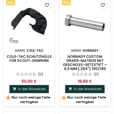
Neu
Neu
favorite_border
favorite_border
MARKE:
COLE-TAC
MARKE:
HORNADY
COLE-TAC SCHUTZHÜLLE
HORNADY CUSTOM
FÜR SCOUT-GEWEHRE
GRADE-MATRIZE MIT
GESCHOSS-SETZSTIFT –
6,5 MM (.264") 130/140
GR ELD MATCH & A-MAX
(0)
(0)
50,00 €
19,99 €
In den Warenkorb
In den Warenkorb




Nur noch wenige Teile
Nur noch wenige Teile
verfügbar
verfügbar