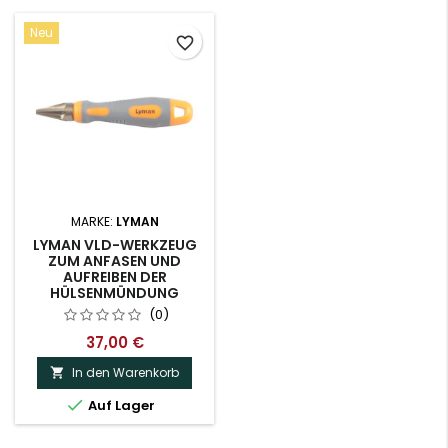
Neu
favorite_border
MARKE:
LYMAN
LYMAN VLD-WERKZEUG
ZUM ANFASEN UND
AUFREIBEN DER
HÜLSENMÜNDUNG
(0)
37,00 €
In den Warenkorb


Auf Lager