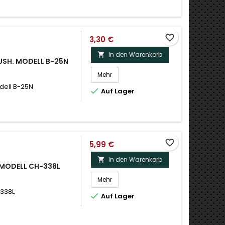
favorite_border
3,30 €
In den Warenkorb

RUSH. MODELL B-25N
Mehr
dell B-25N

Auf Lager
favorite_border
5,99 €
In den Warenkorb

 MODELL CH-338L
Mehr
-338L

Auf Lager