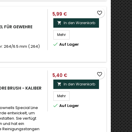
favorite_border
5,99 €
In den Warenkorb

SEL FÜR GEWEHRE
Mehr

Auf Lager
: 264/6.5 mm (.264)
favorite_border
5,40 €
In den Warenkorb

RE BRUSH - KALIBER
Mehr

Auf Lager
ownells Special Line
rde entwickelt, um
stalten. Sie verfügt
 und hat ein
te Reinigungsstangen