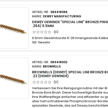
ARTIKEL-NR.:
084418066
MARKE:
DEWEY MANUFACTURING
DEWEY GEWINDE "SPECIAL LINE" BRONZE PIN
.264/ 6.5MM
(0)
6.5mm Gewehrbürste 8-36 Innengewinde Kaliber
Stil: Gewehr
ARTIKEL-NR.:
084418002
MARKE:
BROWNELLS
BROWNELLS (DEWEY) SPECIAL LINE BRONZE BO
.22 (DEWEY GEWINDE)
(0)
Verbessern Sie Ihre Reinigungsroutine mit der Br
Bronze Bore Brush. Diese hochwertige Bürste wu
Ihre Waffenpflege einfacher und effizienter zu ge
über hart schrubbende Phosphorbronze-Borsten
spezielles Gewinde, das auf Dewey beschichte