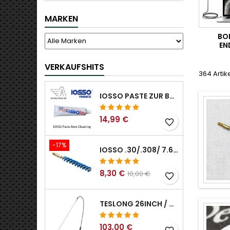
MARKEN
BO
EN
VERKAUFSHITS
364 Artik
IOSSO PASTE ZUR BOHRUNGSREINIGUNG
14,99 €
favorite_border
-17%
IOSSO .30/.308/ 7.62MM ELIMINATOR BLUE NYFLEX GUN BOR REINIGUNGSBÜRSTEN .30/.308/ 7.62MM
8,30 €
10,00 €
favorite_border
TESLONG 26INCH / 66CM STARRER USB BOROSKOP
103,00 €