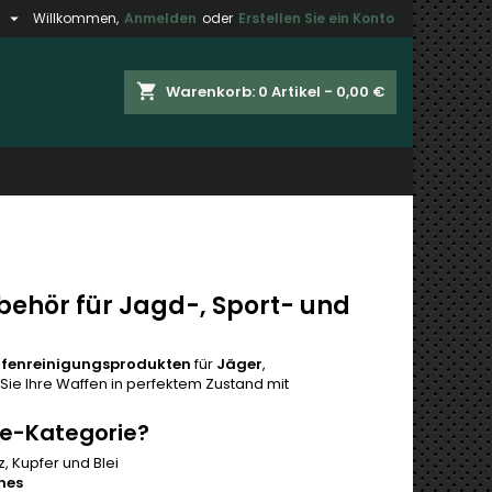

h
Willkommen,
Anmelden
oder
Erstellen Sie ein Konto
×
×
×
×
shopping_cart
Warenkorb:
0
Artikel - 0,00 €
gen
)
n
n
ehör für Jagd-, Sport- und
fenreinigungsprodukten
für
Jäger
,
Sie Ihre Waffen in perfektem Zustand mit
e-Kategorie?
, Kupfer und Blei
hes