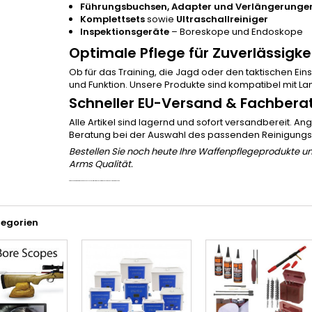
Führungsbuchsen, Adapter und Verlängerunge
Komplettsets
sowie
Ultraschallreiniger
Inspektionsgeräte
– Boreskope und Endoskope
Optimale Pflege für Zuverlässigke
Ob für das Training, die Jagd oder den taktischen Eins
und Funktion. Unsere Produkte sind kompatibel mit L
Schneller EU-Versand & Fachbera
Alle Artikel sind lagernd und sofort versandbereit. An
Beratung bei der Auswahl des passenden Reinigung
Bestellen Sie noch heute Ihre Waffenpflegeprodukte un
Arms Qualität.
waffenpflege, waffenreinigung, boresnake, lösungsmittel, reinigungsset, reinigungsstab, angel arms waffenpflege
tegorien