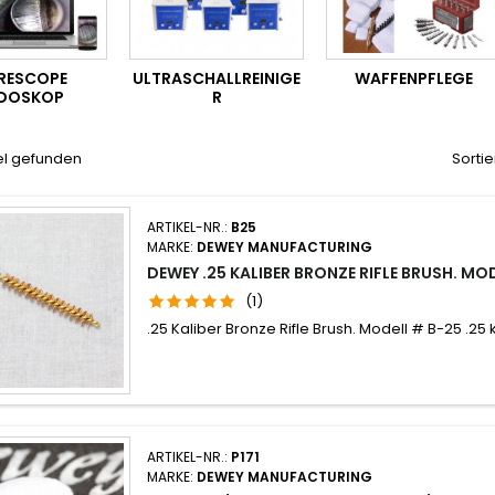
RESCOPE
ULTRASCHALLREINIGE
WAFFENPFLEGE
DOSKOP
R
el gefunden
Sortie
ARTIKEL-NR.:
B25
MARKE:
DEWEY MANUFACTURING
DEWEY .25 KALIBER BRONZE RIFLE BRUSH. MO
(1)
.25 Kaliber Bronze Rifle Brush. Modell # B-25 .25 
ARTIKEL-NR.:
P171
MARKE:
DEWEY MANUFACTURING