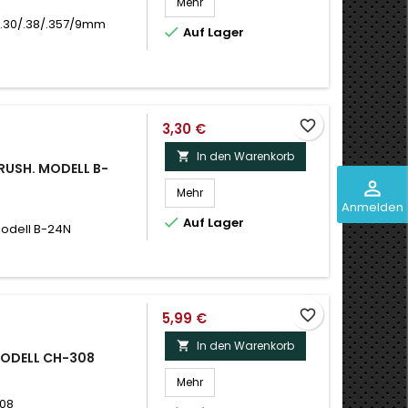
Mehr
 .30/.38/.357/9mm

Auf Lager
favorite_border
3,30 €
In den Warenkorb

BRUSH. MODELL B-
perm_identity
Mehr
Anmelden

Auf Lager
Modell B-24N
favorite_border
5,99 €
In den Warenkorb

MODELL CH-308
Mehr
308