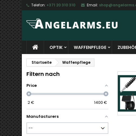
Telefon:
+371 20 310 310
Email:
shop@angelarms.
M
(
W
A
add_circle_outline
((
Si
Na
zu
OPTIK
WAFFENPFLEGE
ZUBEHÖ
Startseite
Waffenpflege
Filtern nach
Price
2
€
1400
€
Manufacturers