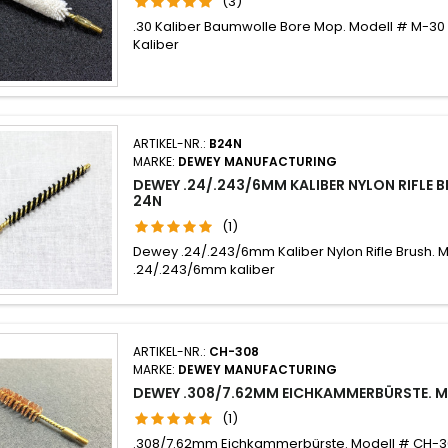
(3)
.30 Kaliber Baumwolle Bore Mop. Modell # M-30
Kaliber
ARTIKEL-NR.:
B24N
MARKE:
DEWEY MANUFACTURING
DEWEY .24/.243/6MM KALIBER NYLON RIFLE 
24N
(1)
Dewey .24/.243/6mm Kaliber Nylon Rifle Brush. 
.24/.243/6mm kaliber
ARTIKEL-NR.:
CH-308
MARKE:
DEWEY MANUFACTURING
DEWEY .308/7.62MM EICHKAMMERBÜRSTE. 
(1)
.308/7.62mm Eichkammerbürste. Modell # CH-