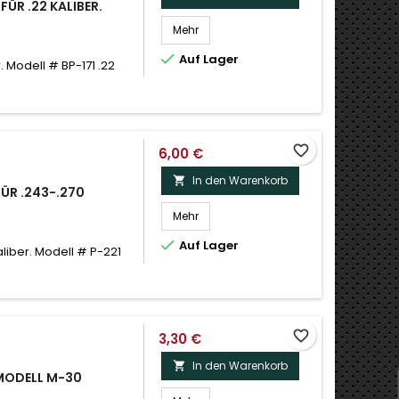
FÜR .22 KALIBER.
Mehr

Auf Lager
. Modell # BP-171 .22
favorite_border
6,00 €
In den Warenkorb

FÜR .243-.270
Mehr

Auf Lager
aliber. Modell # P-221
favorite_border
3,30 €
In den Warenkorb

 MODELL M-30