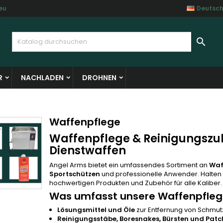
eu
Deutsc
y wishlists
(modalTitle))
unschliste erstellen
nmelden

Create new list
confirmMessage))
e müssen angemeldet sein, um Artikel Ihrer Wunschliste hinzufü
me der Wunschliste
 können.
R
NACHLADEN
DROHNEN
((cancelText))
((modalDeleteText)
Abbrechen
Anmelde
Abbrechen
Wunschliste erstelle
Waffenpflege
Waffenpflege & Reinigungszub
Dienstwaffen
Angel Arms bietet ein umfassendes Sortiment an
Waf
Sportschützen
und professionelle Anwender. Halten 
hochwertigen Produkten und Zubehör für alle Kaliber.
Was umfasst unsere Waffenpfleg
Lösungsmittel und Öle
zur Entfernung von Schmutz
Reinigungsstäbe, Boresnakes, Bürsten und Patc