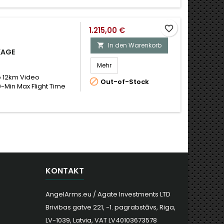
favorite_border
1.215,00 €
In den Warenkorb

KAGE
Mehr
o 12km Video

Out-of-Stock
0-Min Max Flight Time
KONTAKT
AngelArms.eu / Agate Investments LTD
Brivibas gatve 221, -1. pagrabstāvs, Riga,
LV-1039, Latvia, VAT LV40103673578