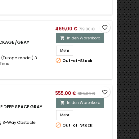
favorite_border
469,00 €
719,00 €
In den Warenkorb

CKAGE /GRAY
Mehr
 (Europe model) 3-

Out-of-Stock
 Time
favorite_border
555,00 €
855,00 €
In den Warenkorb

E DEEP SPACE GRAY
Mehr
ng 3-Way Obstacle

Out-of-Stock