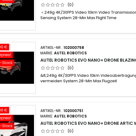
(0)
＜249g 4K/30FPS Video 10km Video Transmissio
Sensing System 28-Min Max Flight Time
00 €
ARTIKEL-NR.:
102000758
MARKE:
AUTEL ROBOTICS
preis!
AUTEL ROBOTICS EVO NANO+ DRONE BLAZIN
f-Stock
(0)
&lt;249g 4K/30FPS Video 10km Videoübertragun
vermeiden System 28-Min Max Flugzeit
00 €
ARTIKEL-NR.:
102000751
MARKE:
AUTEL ROBOTICS
preis!
AUTEL ROBOTICS EVO NANO+ DRONE ARTIC 
f-Stock
(0)