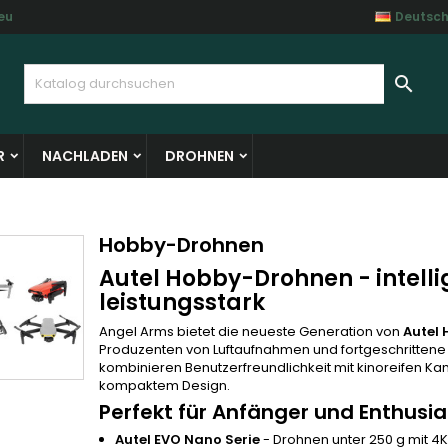
eu
Deutsc
y wishlists
(modalTitle))
unschliste erstellen
nmelden

Create new list
confirmMessage))
e müssen angemeldet sein, um Artikel Ihrer Wunschliste hinzufü
me der Wunschliste
 können.
R
NACHLADEN
DROHNEN
((cancelText))
((modalDeleteText)
Abbrechen
Anmelde
Abbrechen
Wunschliste erstelle
Hobby-Drohnen
Autel Hobby-Drohnen - intelli
leistungsstark
Angel Arms bietet die neueste Generation von
Autel
Produzenten von Luftaufnahmen und fortgeschrittene 
kombinieren Benutzerfreundlichkeit mit kinoreifen Ka
kompaktem Design.
Perfekt für Anfänger und Enthusi
Autel EVO Nano Serie
- Drohnen unter 250 g mit 