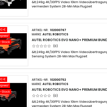
&lt;249g 4K/30FPS Video 10km Videoübertragun
vermeiden System 28-Min Max Flugzeit
00 €
ARTIKEL-NR.:
102000767
MARKE:
AUTEL ROBOTICS
preis!
AUTEL ROBOTICS EVO NANO+ PREMIUM BUND
f-Stock
(0)
&lt;249g 4K/30FPS Video 10km Videoübertragu
Sensing System 28-Min Max Flugzeit
00 €
ARTIKEL-NR.:
102000752
MARKE:
AUTEL ROBOTICS
preis!
AUTEL ROBOTICS EVO NANO+ PREMIUM BUND
f-Stock
(0)
&lt;249g 4K/30FPS Video 10km Videoübertragun
vermeiden System 28-Min Max Flugzeit