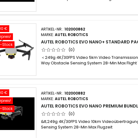
00 €
ARTIKEL-NR.:
102000862
MARKE:
AUTEL ROBOTICS
preis!
AUTEL ROBOTICS EVO NANO+ STANDARD PA
f-Stock
(0)
＜249g 4K/30FPS Video 5km Video Transmission
Way Obstacle Sensing System 28-Min Max Flight
00 €
ARTIKEL-NR.:
102000882
MARKE:
AUTEL ROBOTICS
preis!
AUTEL ROBOTICS EVO NANO PREMIUM BUNDL
f-Stock
(0)
&lt;249g 4K/30FPS Video 10km Videoübertragu
Sensing System 28-Min Max Flugzeit