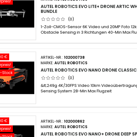
preis!
AUTEL ROBOTICS EVO LITE+ DRONE ARTIC W
BUNDLE
(0)
1-Zoll-CMOS-Sensor 6K Video und 20MP Foto 1
Obstacle Sensing in 3 Richtungen 40-Min Max Flu
00 €
ARTIKEL-NR.:
102000738
MARKE:
AUTEL ROBOTICS
preis!
AUTEL ROBOTICS EVO NANO DRONE CLASSI
f-Stock
(0)
&lt;249g 4K/30FPS Video 10km Videoübertragu
Sensing System 28-Min Max Flugzeit
00 €
ARTIKEL-NR.:
102000862
MARKE:
AUTEL ROBOTICS
preis!
AUTEL ROBOTICS EVO NANO+ DRONE DEEP S
f-Stock