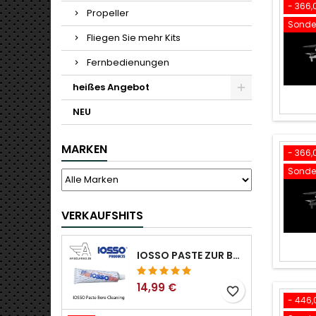
- 366,
Propeller
Sonder
Fliegen Sie mehr Kits
Fernbedienungen
heißes Angebot
NEU
MARKEN
- 366,
Sonder
VERKAUFSHITS
IOSSO PASTE ZUR BOHRUNGSREINIGUNG
14,99 €
favorite_border
- 446,