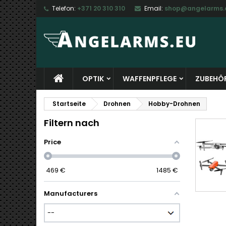
Telefon:
+371 20 310 310
Email:
shop@angelarms.
M
(
W
A
add_circle_outline
((
Si
Na
zu
OPTIK
WAFFENPFLEGE
ZUBEHÖ
Startseite
Drohnen
Hobby-Drohnen
Filtern nach
Price
469
€
1485
€
Manufacturers