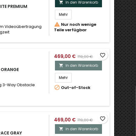
In den Warenkorb

HITE PREMIUM
Mehr

Nur noch wenige
2km Videoübertragung
Teile verfügbar
gzeit
favorite_border
469,00 €
719,00 €
In den Warenkorb

C ORANGE
Mehr
ng 3-Way Obstacle

Out-of-Stock
favorite_border
469,00 €
719,00 €
In den Warenkorb

PACE GRAY