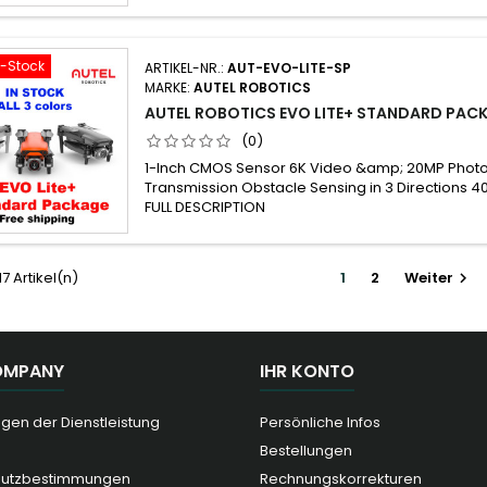
f-Stock
ARTIKEL-NR.:
AUT-EVO-LITE-SP
MARKE:
AUTEL ROBOTICS
AUTEL ROBOTICS EVO LITE+ STANDARD PAC
(0)
1-Inch CMOS Sensor 6K Video &amp; 20MP Phot
Transmission Obstacle Sensing in 3 Directions 4
FULL DESCRIPTION
17 Artikel(n)
1
2
Weiter

OMPANY
IHR KONTO
gen der Dienstleistung
Persönliche Infos
Bestellungen
hutzbestimmungen
Rechnungskorrekturen