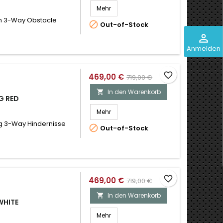
Mehr
n 3-Way Obstacle

Out-of-Stock
perm_identity
Anmelden
favorite_border
469,00 €
719,00 €
In den Warenkorb

G RED
Mehr
g 3-Way Hindernisse

Out-of-Stock
favorite_border
469,00 €
719,00 €
In den Warenkorb

WHITE
Mehr