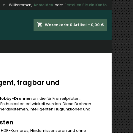

h
Willkommen,
Anmelden
oder
Erstellen Sie ein Konto
×
×
×
×
shopping_cart
Warenkorb:
0
Artikel - 0,00 €
gen
)
n
n
gent, tragbar und
 Hobby-Drohnen
an, die für Freizeitpiloten,
Enthusiasten entwickelt wurden. Diese Drohnen
merasystemen, intelligenten Flugfunktionen und
asten
4K HDR-Kameras, Hindernissensoren und ohne