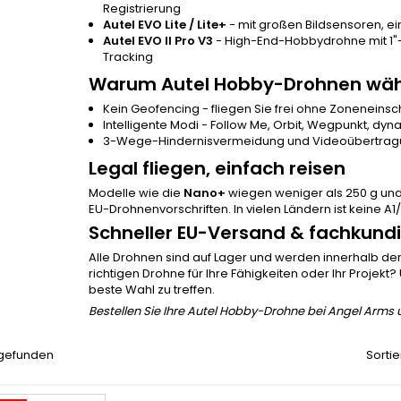
Registrierung
Autel EVO Lite / Lite+
- mit großen Bildsensoren, ei
Autel EVO II Pro V3
- High-End-Hobbydrohne mit 1"-
Tracking
Warum Autel Hobby-Drohnen wäh
Kein Geofencing - fliegen Sie frei ohne Zonenein
Intelligente Modi - Follow Me, Orbit, Wegpunkt, dy
3-Wege-Hindernisvermeidung und Videoübertragu
Legal fliegen, einfach reisen
Modelle wie die
Nano+
wiegen weniger als 250 g und 
EU-Drohnenvorschriften. In vielen Ländern ist keine A1
Schneller EU-Versand & fachkund
Alle Drohnen sind auf Lager und werden innerhalb der 
richtigen Drohne für Ihre Fähigkeiten oder Ihr Projek
beste Wahl zu treffen.
Bestellen Sie Ihre Autel Hobby-Drohne bei Angel Arms un
l gefunden
Sortie