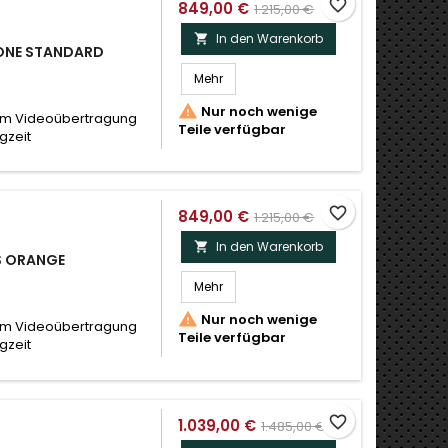
favorite_border
849,00 €
1.215,00 €
In den Warenkorb

RONE STANDARD
Mehr

Nur noch wenige
2km Videoübertragung
Teile verfügbar
gzeit
favorite_border
849,00 €
1.215,00 €
In den Warenkorb

S ORANGE
Mehr

Nur noch wenige
2km Videoübertragung
Teile verfügbar
gzeit
favorite_border
1.039,00 €
1.485,00 €