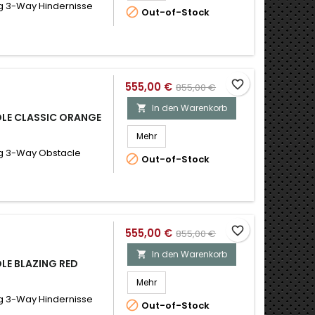
g 3-Way Hindernisse

Out-of-Stock
favorite_border
555,00 €
855,00 €
In den Warenkorb

LE CLASSIC ORANGE
Mehr
ng 3-Way Obstacle

Out-of-Stock
favorite_border
555,00 €
855,00 €
In den Warenkorb

LE BLAZING RED
Mehr
g 3-Way Hindernisse

Out-of-Stock