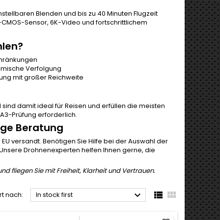
nstellbaren Blenden und bis zu 40 Minuten Flugzeit
CMOS-Sensor, 6K-Video und fortschrittlichem
len?
schränkungen
namische Verfolgung
ng mit großer Reichweite
sind damit ideal für Reisen und erfüllen die meisten
/A3-Prüfung erforderlich.
ige Beratung
EU versandt. Benötigen Sie Hilfe bei der Auswahl der
t? Unsere Drohnenexperten helfen Ihnen gerne, die
d fliegen Sie mit Freiheit, Klarheit und Vertrauen.



rt nach:
In stock first