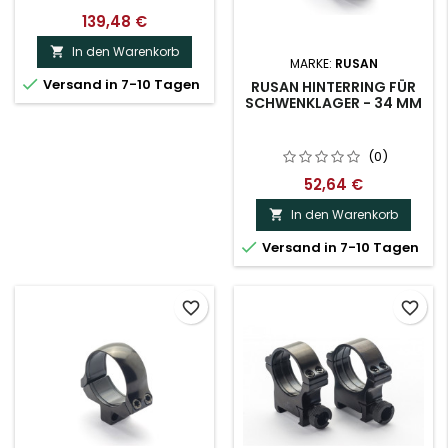
139,48 €
In den Warenkorb

MARKE:
RUSAN

Versand in 7-10 Tagen
RUSAN HINTERRING FÜR
SCHWENKLAGER - 34 MM
(0)
52,64 €
In den Warenkorb


Versand in 7-10 Tagen
favorite_border
favorite_border