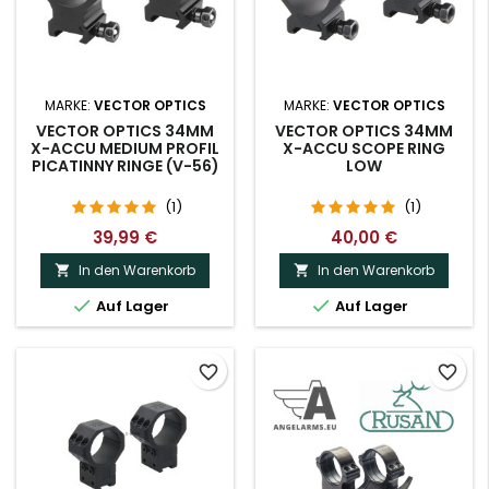
MARKE:
VECTOR OPTICS
MARKE:
VECTOR OPTICS
VECTOR OPTICS 34MM
VECTOR OPTICS 34MM
X-ACCU MEDIUM PROFIL
X-ACCU SCOPE RING
PICATINNY RINGE (V-56)
LOW
(1)
(1)
39,99 €
40,00 €
In den Warenkorb
In den Warenkorb




Auf Lager
Auf Lager
favorite_border
favorite_border