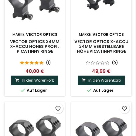
MARKE:
VECTOR OPTICS
MARKE:
VECTOR OPTICS
VECTOR OPTICS 34MM
VECTOR OPTICS X-ACCU
X-ACCU HOHES PROFIL
34MM VERSTELLBARE
PICATINNY RINGE
HÖHE PICATINNY RINGE
(1)
(0)
40,00 €
49,99 €
In den Warenkorb
In den Warenkorb




Auf Lager
Auf Lager
favorite_border
favorite_border