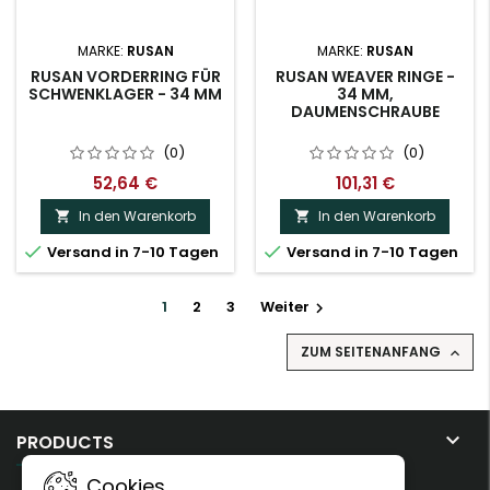
MARKE:
RUSAN
MARKE:
RUSAN
RUSAN VORDERRING FÜR
RUSAN WEAVER RINGE -
SCHWENKLAGER - 34 MM
34 MM,
DAUMENSCHRAUBE
(0)
(0)
52,64 €
101,31 €
In den Warenkorb
In den Warenkorb




Versand in 7-10 Tagen
Versand in 7-10 Tagen
1
2
3
Weiter

ZUM SEITENANFANG


PRODUCTS
Cookies