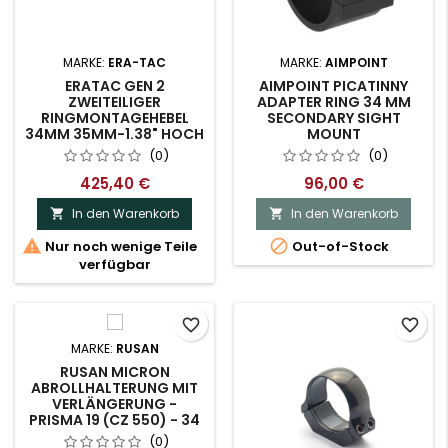
MARKE:
ERA-TAC
MARKE:
AIMPOINT
ERATAC GEN 2
AIMPOINT PICATINNY
ZWEITEILIGER
ADAPTER RING 34 MM
RINGMONTAGEHEBEL
SECONDARY SIGHT
34MM 35MM-1.38" HOCH
MOUNT
T4004-0018
(0)
(0)
425,40 €
96,00 €
In den Warenkorb
In den Warenkorb




Nur noch wenige Teile
Out-of-Stock
verfügbar
favorite_border
favorite_border
MARKE:
RUSAN
RUSAN MICRON
ABROLLHALTERUNG MIT
VERLÄNGERUNG -
PRISMA 19 (CZ 550) - 34
MM, DAUMENSCHRAUBE
(0)