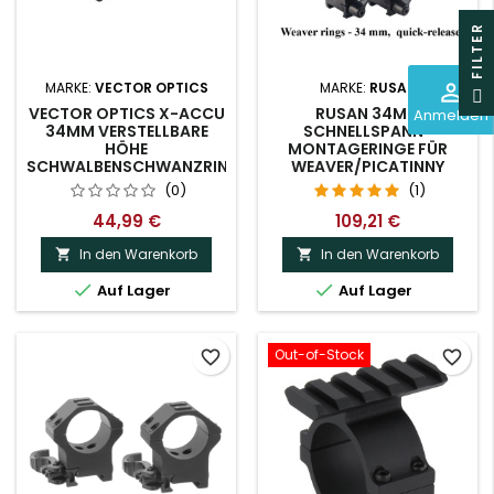
R
perm_identity
MARKE:
VECTOR OPTICS
MARKE:
RUSAN
F
I
L
T
E
VECTOR OPTICS X-ACCU
RUSAN 34MM
Anmelden
34MM VERSTELLBARE
SCHNELLSPANN-
HÖHE
MONTAGERINGE FÜR
SCHWALBENSCHWANZRINGE
WEAVER/PICATINNY
(0)
(1)
44,99 €
109,21 €
In den Warenkorb
In den Warenkorb




Auf Lager
Auf Lager
Out-of-Stock
favorite_border
favorite_border