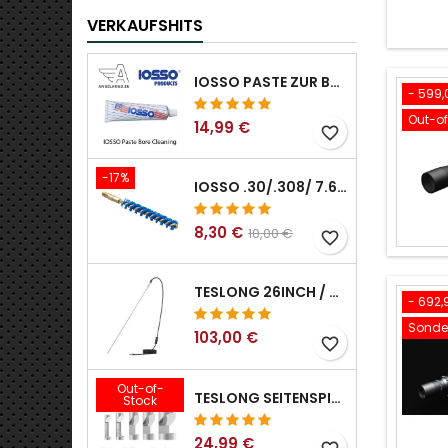
VERKAUFSHITS
IOSSO PASTE ZUR BOHRUNGSREINIGUNG
- 599,
Out-o
14,99 €
favorite_border
-17%
IOSSO .30/.308/ 7.62MM ELIMINATOR BLUE NYFLEX GUN BOR REINIGUNGSBÜRSTEN .30/.308/ 7.62MM
8,30 €
10,00 €
favorite_border
TESLONG 26INCH / 66CM STARRER USB BOROSKOP
- 692,
Sonder
103,00 €
favorite_border
Out-of-
TESLONG SEITENSPIEGEL IN VERSCHIEDENEN GRÖSSEN, 5 STÜCK, FÜR ENDOSKOP-GEWEHRE DER NTG-SERIE (5 MM UND GRÖSSER)
Stock
24,99 €