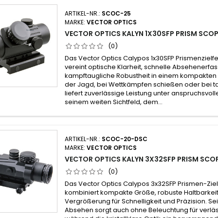
ARTIKEL-NR.:
SCOC-25
MARKE:
VECTOR OPTICS
VECTOR OPTICS KALYN 1X30SFP PRISM SCOP
(0)
Das Vector Optics Calypos 1x30SFP Prismenzielf
vereint optische Klarheit, schnelle Absehenerfa
kampftaugliche Robustheit in einem kompakten 
der Jagd, bei Wettkämpfen schießen oder bei ta
liefert zuverlässige Leistung unter anspruchsvol
seinem weiten Sichtfeld, dem...
ARTIKEL-NR.:
SCOC-20-DSC
MARKE:
VECTOR OPTICS
VECTOR OPTICS KALYN 3X32SFP PRISM SCOP
(0)
Das Vector Optics Calypos 3x32SFP Prismen-Zie
kombiniert kompakte Größe, robuste Haltbarkeit
Vergrößerung für Schnelligkeit und Präzision. S
Absehen sorgt auch ohne Beleuchtung für verläs