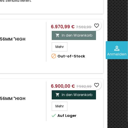
s Sehbild liefert.
favorite_border
6.970,99 €
7.569,99 €
In den Warenkorb

X56MM "HIGH
Mehr
perm_identity
Anmelden

Out-of-Stock
favorite_border
6.900,00 €
7.592,99 €
In den Warenkorb

X56MM "HIGH
Mehr

Auf Lager