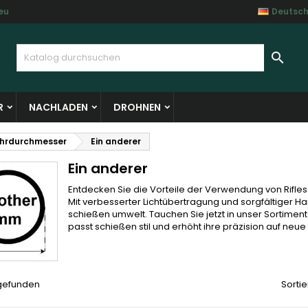
eu
Deutsc
y wishlists
(modalTitle))
unschliste erstellen
nmelden

Create new list
confirmMessage))
e müssen angemeldet sein, um Artikel Ihrer Wunschliste hinzufü
me der Wunschliste
 können.
R
NACHLADEN
DROHNEN
((cancelText))
((modalDeleteText)
Abbrechen
Anmelde
hrdurchmesser
Ein anderer
Abbrechen
Wunschliste erstelle
Ein anderer
Entdecken Sie die Vorteile der Verwendung von Rifl
Mit verbesserter Lichtübertragung und sorgfältiger H
schießen umwelt. Tauchen Sie jetzt in unser Sortimen
passt schießen stil und erhöht ihre präzision auf neu
 gefunden
Sortie