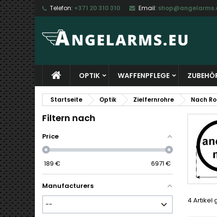
Telefon:
+371 20 310 310
Email:
shop@angelarms.
M
(
W
A
add_circle_outline
((
Si
Na
zu
OPTIK
WAFFENPFLEGE
ZUBEHÖ
Startseite
Optik
Zielfernrohre
Nach Ro
Filtern nach
Price
189
€
6971
€
Manufacturers
4 Artikel