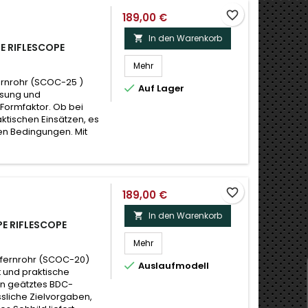
favorite_border
189,00 €
In den Warenkorb

E RIFLESCOPE
Mehr
ernrohr (SCOC-25 )

Auf Lager
ssung und
Formfaktor. Ob bei
ktischen Einsätzen, es
len Bedingungen. Mit
favorite_border
189,00 €
In den Warenkorb

E RIFLESCOPE
Mehr
lfernrohr (SCOC-20)

Auslaufmodell
 und praktische
ein geätztes BDC-
sliche Zielvorgaben,