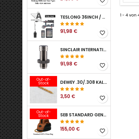
favorite_border
1 - 4 von 
TESLONG 36INCH / 92CM WIFI FLEXIBLE BORESKOP FÜR IPHONE IPAD ANDRIOD MIT WIFI ADAPTER
91,98 €
favorite_border
SINCLAIR INTERNATIONAL GENERATION II EXPANDER STIRBT
91,98 €
favorite_border
Out-of-
DEWEY .30/.308 KALIBER BRONZE RIFLE BRUSH. MODELL B-30
Stock
3,50 €
favorite_border
Out-of-
SEB STANDARD GEN-2 HECKTASCHE – 3/8", 1/2", 5/8", 3/4", 7/8", 1"
Stock
155,00 €
favorite_border