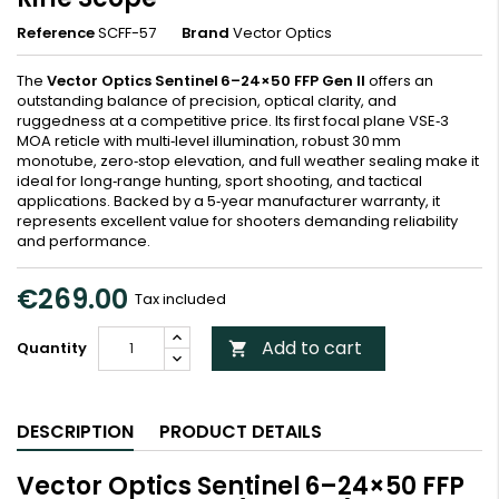
Reference
SCFF-57
Brand
Vector Optics
The
Vector Optics Sentinel 6–24×50 FFP Gen II
offers an
outstanding balance of precision, optical clarity, and
ruggedness at a competitive price. Its first focal plane VSE‑3
MOA reticle with multi‑level illumination, robust 30 mm
monotube, zero‑stop elevation, and full weather sealing make it
ideal for long‑range hunting, sport shooting, and tactical
applications. Backed by a 5‑year manufacturer warranty, it
represents excellent value for shooters demanding reliability
and performance.
€269.00
Tax included
Add to cart
Quantity

DESCRIPTION
PRODUCT DETAILS
Vector Optics Sentinel 6–24×50 FFP