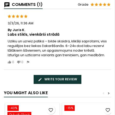
COMMENTS (1)
Grade
3/3/26, 11:36 AM
By Juris K.
Labs stikls, vienkārši strādā
Uzliku un uzreiz patika – bilde skaidra, klikšķi saprotami, viss
regulējas bez liekas čakarēšanās. 6–24x dod labu rezervi
tālākiem šāvieniem, un apgaismojums noder krēslā.
Izturīgs un uzticams variants gan treniņiem, gan medībām.
0
0
WRITE YOUR REVIEW
YOU MIGHT ALSO LIKE
<
>
-40%
-15%
favorite_border
favorite_border
Out-of-Stock