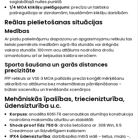
saglabātajā nulles punktā.
1/4 MOA klikšķu pielāgojumi:
precīza un taktiska
pašregulācija ar dzirdamām, taustāmām klikšķu darbībām.
Reālas pielietošanas situācijas
Medības
Ar plašu palielinājumu diapazonu un apgaismojamu retikulu tas
lieliski piemērots medībām agrā rīta stundās vai drēgnās
vakara stundās. 100 mm acu attālums nodrošina drošu
izmantošanu arī ar lieljaudas kalibra ieročiem.
Sporta šaušana un garās distances
precizitāte
FFP retikuls ar VSE‑3 MOA palīdzēs precīzi koriģēt mērķēšanu
atkarībā no attāluma bez matemātiskas pārrēķināšanas –
būtiski sacensību un trenēšanās scenārijos.
Mehāniskās īpašības, triecienizturība,
ūdensizturība u.c.
Korpuss:
anodēta 6061‑T6 aeronautikas alumīnija konstrukcija
nodrošina maksimālu izturību un stabilitāti.
Shock‑proof līdz 750 G:
droša lietošana ar .308 Win, 6.5
Creedmoor un līdzvērtīgiem kalibriem.
IPX4 ūdensizturība:
darbībspēja mitrā vidē – lietus, migla –,