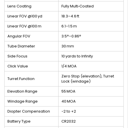
Lens Coating
Fully Multi‑Coated
Linear FOV @100 yd
18.3–4.6 ft
Linear FOV @100 m
6.1–1.5 m
Angular FOV
3.5°–0.86°
Tube Diameter
30 mm
Side Focus
10 yards to Infinity
Click Value
1/4 MOA
Zero Stop (elevation), Turret
Turret Function
Lock (windage)
Elevation Range
55 MOA
Windage Range
40 MOA
Diopter Compensation
−2 to +2
Battery Type
CR2032