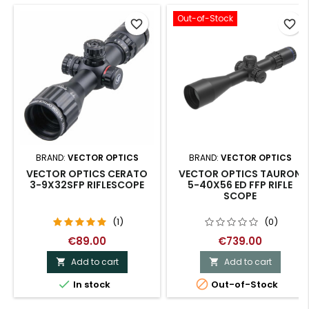
Out-of-Stock
favorite_border
favorite_border
BRAND:
VECTOR OPTICS
BRAND:
VECTOR OPTICS
VECTOR OPTICS CERATO
VECTOR OPTICS TAURON
3-9X32SFP RIFLESCOPE
5-40X56 ED FFP RIFLE
SCOPE
(1)
(0)
€89.00
€739.00
Add to cart
Add to cart




In stock
Out-of-Stock