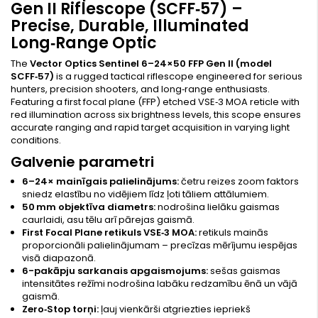
Gen II Riflescope (SCFF‑57) –
Precise, Durable, Illuminated
Long‑Range Optic
The
Vector Optics Sentinel 6–24×50 FFP Gen II (model
SCFF‑57)
is a rugged tactical riflescope engineered for serious
hunters, precision shooters, and long‑range enthusiasts.
Featuring a first focal plane (FFP) etched VSE‑3 MOA reticle with
red illumination across six brightness levels, this scope ensures
accurate ranging and rapid target acquisition in varying light
conditions.
Galvenie parametri
6–24× mainīgais palielinājums:
četru reizes zoom faktors
sniedz elastību no vidējiem līdz ļoti tāliem attālumiem.
50 mm objektīva diametrs:
nodrošina lielāku gaismas
caurlaidi, asu tēlu arī pārejas gaismā.
First Focal Plane retikuls VSE‑3 MOA:
retikuls mainās
proporcionāli palielinājumam – precīzas mērījumu iespējas
visā diapazonā.
6-pakāpju sarkanais apgaismojums:
sešas gaismas
intensitātes režīmi nodrošina labāku redzamību ēnā un vājā
gaismā.
Zero‑Stop torņi:
ļauj vienkārši atgriezties iepriekš