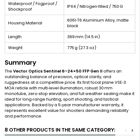
Waterproof / Fogproof /
IPX4 / Nitrogen‑filled / 750 G
Shockproof
6061‑T6 Aluminium Alloy, matte
Housing Material
black
Length
369 mm (14.5 in)
Weight
775 g (27.3 oz)
Summary
The
Vector Optics Sentinel 6–24×50 FFP Gen II
offers an
outstanding balance of precision, optical clarity, and
ruggedness at a competitive price. Its first focal plane VSE‑3
MOA reticle with multi‑level illumination, robust 30 mm
monotube, zero‑stop elevation, and full weather sealing make it
ideal for long‑range hunting, sport shooting, and tactical
applications. Backed by a 5‑year manufacturer warranty, it
represents excellent value for shooters demanding reliability
and performance.
8 OTHER PRODUCTS IN THE SAME CATEGORY:
<
>