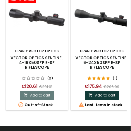
BRAND:
VECTOR OPTICS
BRAND:
VECTOR OPTICS
VECTOR OPTICS SENTINEL
VECTOR OPTICS SENTINEL
4-16X50SFP E-SF
6-24X50SFP E-SF
RIFLESCOPE
RIFLESCOPE
(0)
(1)
€120.61
€175.94
€201.01
€206.99
Add to cart
Add to cart




Out-of-Stock
Last items in stock