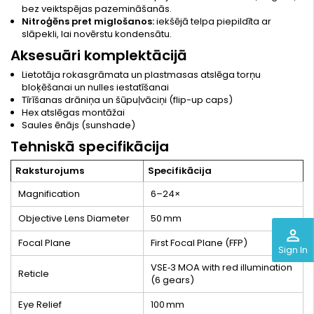
bez veiktspējas pazemināšanās.
Nitroģēns pret miglošanos:
iekšējā telpa piepildīta ar
slāpekli, lai novērstu kondensātu.
Aksesuāri komplektācijā
Lietotāja rokasgrāmata un plastmasas atslēga torņu
bloķēšanai un nulles iestatīšanai
Tīrīšanas drāniņa un šūpuļvāciņi (flip-up caps)
Hex atslēgas montāžai
Saules ēnājs (sunshade)
Tehniskā specifikācija
Raksturojums
Specifikācija
Magnification
6–24×
Objective Lens Diameter
50 mm
perm_identity
Focal Plane
First Focal Plane (FFP)
Sign In
VSE‑3 MOA with red illumination
Reticle
(6 gears)
Eye Relief
100 mm