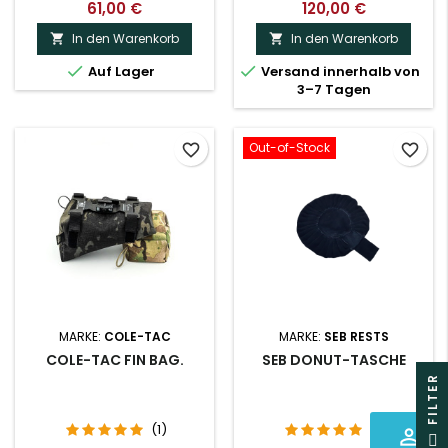
61,00 €
120,00 €
In den Warenkorb
In den Warenkorb




Auf Lager
Versand innerhalb von
3–7 Tagen
Out-of-Stock
favorite_border
favorite_border
MARKE:
COLE-TAC
MARKE:
SEB RESTS
COLE-TAC FIN BAG.
SEB DONUT-TASCHE
R
(1)
(1)
perm_identity
F
I
L
T
E