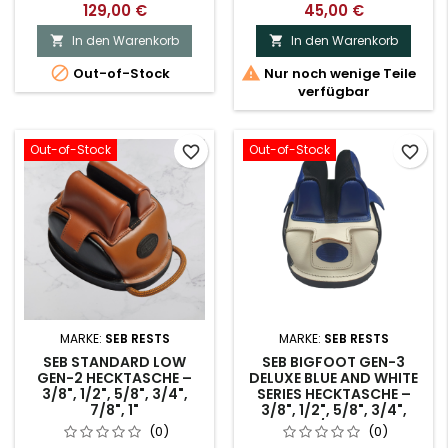
129,00 €
45,00 €
In den Warenkorb
In den Warenkorb




Out-of-Stock
Nur noch wenige Teile
verfügbar
Out-of-Stock
Out-of-Stock
favorite_border
favorite_border
MARKE:
SEB RESTS
MARKE:
SEB RESTS
SEB STANDARD LOW
SEB BIGFOOT GEN-3
GEN-2 HECKTASCHE –
DELUXE BLUE AND WHITE
3/8", 1/2", 5/8", 3/4",
SERIES HECKTASCHE –
7/8", 1"
3/8", 1/2", 5/8", 3/4",
7/8", 1"
(0)
(0)