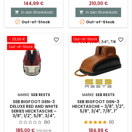
144,99 €
210,00 €
In den Warenkorb
In den Warenkorb




Out-of-Stock
Out-of-Stock
- 25,00 €
Out-of-Stock
favorite_border
favorite_border
Out-of-Stock
MARKE:
SEB RESTS
MARKE:
SEB RESTS
SEB BIGFOOT GEN-3
SEB BIGFOOT GEN-3
DELUXE RED AND WHITE
HECKTASCHE – 3/8", 1/2",
SERIES HECKTASCHE –
5/8", 3/4", 7/8", 1"
3/8", 1/2", 5/8", 3/4",
7/8", 1"
(0)
(1)
185,00 €
184,99 €
210,00 €