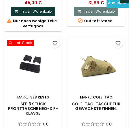
45,00 €
31,99 €
Anmelden
In den Warenkorb
In den Warenkorb




Nur noch wenige Teile
Out-of-Stock
verfügbar
Out-of-Stock
favorite_border
favorite_border
MARKE:
SEB RESTS
MARKE:
COLE-TAC
SEB 3 STÜCK
COLE-TAC-TASCHE FÜR
FRONTTASCHE NEO-X F-
GEWACHSTE FINNEN.
KLASSE
(0)
(0)