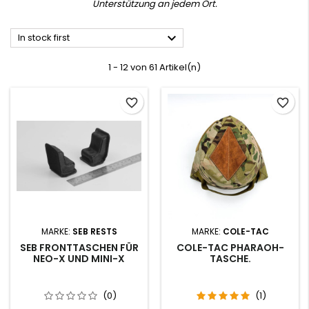
Unterstützung an jedem Ort.

In stock first
1 - 12 von 61 Artikel(n)
favorite_border
favorite_border
MARKE:
SEB RESTS
MARKE:
COLE-TAC
SEB FRONTTASCHEN FÜR
COLE-TAC PHARAOH-
NEO-X UND MINI-X
TASCHE.
(0)
(1)