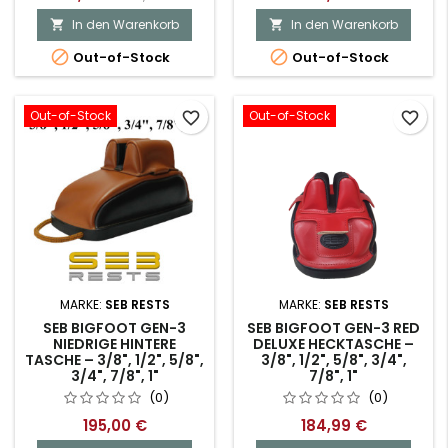
In den Warenkorb
In den Warenkorb




Out-of-Stock
Out-of-Stock
Out-of-Stock
Out-of-Stock
favorite_border
favorite_border
MARKE:
SEB RESTS
MARKE:
SEB RESTS
SEB BIGFOOT GEN-3
SEB BIGFOOT GEN-3 RED
NIEDRIGE HINTERE
DELUXE HECKTASCHE –
TASCHE – 3/8", 1/2", 5/8",
3/8", 1/2", 5/8", 3/4",
3/4", 7/8", 1"
7/8", 1"
(0)
(0)
195,00 €
184,99 €