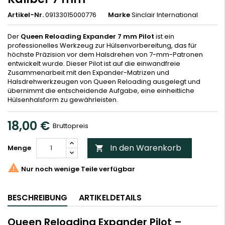
Artikel-Nr.
09133015000776
Marke
Sinclair International
Der
Queen Reloading Expander 7 mm Pilot
ist ein
professionelles Werkzeug zur Hülsenvorbereitung, das für
höchste Präzision vor dem Halsdrehen von 7-mm-Patronen
entwickelt wurde. Dieser Pilot ist auf die einwandfreie
Zusammenarbeit mit den Expander-Matrizen und
Halsdrehwerkzeugen von Queen Reloading ausgelegt und
übernimmt die entscheidende Aufgabe, eine einheitliche
Hülsenhalsform zu gewährleisten.
18,00 €
Bruttopreis
In den Warenkorb
Menge


Nur noch wenige Teile verfügbar
BESCHREIBUNG
ARTIKELDETAILS
Queen Reloading Expander Pilot –