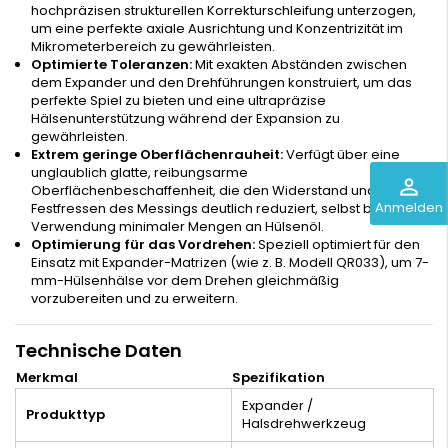
hochpräzisen strukturellen Korrekturschleifung unterzogen,
um eine perfekte axiale Ausrichtung und Konzentrizität im
Mikrometerbereich zu gewährleisten.
Optimierte Toleranzen:
Mit exakten Abständen zwischen
dem Expander und den Drehführungen konstruiert, um das
perfekte Spiel zu bieten und eine ultrapräzise
Hälsenunterstützung während der Expansion zu
gewährleisten.
Extrem geringe Oberflächenrauheit:
Verfügt über eine
unglaublich glatte, reibungsarme
perm_identity
Oberflächenbeschaffenheit, die den Widerstand und das
Anmelden
Festfressen des Messings deutlich reduziert, selbst bei
Verwendung minimaler Mengen an Hülsenöl.
Optimierung für das Vordrehen:
Speziell optimiert für den
Einsatz mit Expander-Matrizen (wie z. B. Modell QR033), um 7-
mm-Hülsenhälse vor dem Drehen gleichmäßig
vorzubereiten und zu erweitern.
Technische Daten
Merkmal
Spezifikation
Expander /
Produkttyp
Halsdrehwerkzeug