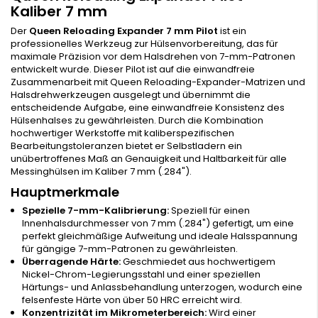
Kaliber 7 mm
Der
Queen Reloading Expander 7 mm Pilot
ist ein
professionelles Werkzeug zur Hülsenvorbereitung, das für
maximale Präzision vor dem Halsdrehen von 7-mm-Patronen
entwickelt wurde. Dieser Pilot ist auf die einwandfreie
Zusammenarbeit mit Queen Reloading-Expander-Matrizen und
Halsdrehwerkzeugen ausgelegt und übernimmt die
entscheidende Aufgabe, eine einwandfreie Konsistenz des
Hülsenhalses zu gewährleisten. Durch die Kombination
hochwertiger Werkstoffe mit kaliberspezifischen
Bearbeitungstoleranzen bietet er Selbstladern ein
unübertroffenes Maß an Genauigkeit und Haltbarkeit für alle
Messinghülsen im Kaliber 7 mm (.284").
Hauptmerkmale
Spezielle 7-mm-Kalibrierung:
Speziell für einen
Innenhalsdurchmesser von 7 mm (.284") gefertigt, um eine
perfekt gleichmäßige Aufweitung und ideale Halsspannung
für gängige 7-mm-Patronen zu gewährleisten.
Überragende Härte:
Geschmiedet aus hochwertigem
Nickel-Chrom-Legierungsstahl und einer speziellen
Härtungs- und Anlassbehandlung unterzogen, wodurch eine
felsenfeste Härte von über 50 HRC erreicht wird.
Konzentrizität im Mikrometerbereich:
Wird einer