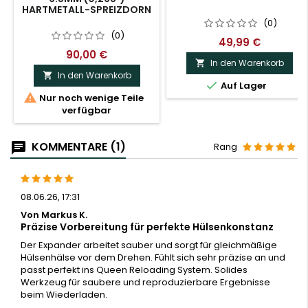
HARTMETALL-SPREIZDORN
(0)
(0)
49,99 €
90,00 €
In den Warenkorb

In den Warenkorb


Auf Lager

Nur noch wenige Teile
verfügbar
KOMMENTARE (1)
Rang
08.06.26, 17:31
Von Markus K.
Präzise Vorbereitung für perfekte Hülsenkonstanz
Der Expander arbeitet sauber und sorgt für gleichmäßige
Hülsenhälse vor dem Drehen. Fühlt sich sehr präzise an und
passt perfekt ins Queen Reloading System. Solides
Werkzeug für saubere und reproduzierbare Ergebnisse
beim Wiederladen.