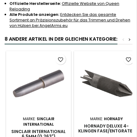
Offizielle Herstellerseite:
Offizielle Website von Queen
Reloading
Alle Produkte anzeigen:
Entdecken Sie das gesamte
Sortiment an Präzisionszubehör für das Trimmen und Drehen
von Hülsen bei AngelArms.eu
8 ANDERE ARTIKEL IN DER GLEICHEN KATEGORIE:
<
>
favorite_border
favorite_border
MARKE:
SINCLAIR
MARKE:
HORNADY
INTERNATIONAL
HORNADY DELUXE 4-
KLINGEN FASE/ENTGRATER
SINCLAIR INTERNATIONAL
6.5MM (0,263")