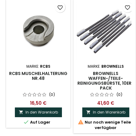
favorite_border
favorite_border
MARKE:
RCBS
MARKE:
BROWNELLS
RCBS MUSCHELHALTERUNG
BROWNELLS
NR.48
WAFFEN-/TEILE-
REINIGUNGSBÜRSTE, 10ER-
PACK
(0)
(0)
16,50 €
41,60 €
In den Warenkorb
In den Warenkorb




Auf Lager
Nur noch wenige Teile
verfügbar