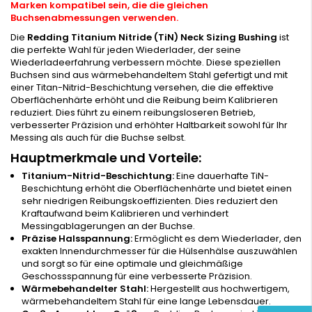
Marken kompatibel sein, die die gleichen
Buchsenabmessungen verwenden.
Die
Redding Titanium Nitride (TiN) Neck Sizing Bushing
ist
die perfekte Wahl für jeden Wiederlader, der seine
Wiederladeerfahrung verbessern möchte. Diese speziellen
Buchsen sind aus wärmebehandeltem Stahl gefertigt und mit
einer Titan-Nitrid-Beschichtung versehen, die die effektive
Oberflächenhärte erhöht und die Reibung beim Kalibrieren
reduziert. Dies führt zu einem reibungsloseren Betrieb,
verbesserter Präzision und erhöhter Haltbarkeit sowohl für Ihr
Messing als auch für die Buchse selbst.
Hauptmerkmale und Vorteile:
Titanium-Nitrid-Beschichtung:
Eine dauerhafte TiN-
Beschichtung erhöht die Oberflächenhärte und bietet einen
sehr niedrigen Reibungskoeffizienten. Dies reduziert den
Kraftaufwand beim Kalibrieren und verhindert
Messingablagerungen an der Buchse.
Präzise Halsspannung:
Ermöglicht es dem Wiederlader, den
exakten Innendurchmesser für die Hülsenhälse auszuwählen
und sorgt so für eine optimale und gleichmäßige
Geschossspannung für eine verbesserte Präzision.
Wärmebehandelter Stahl:
Hergestellt aus hochwertigem,
wärmebehandeltem Stahl für eine lange Lebensdauer.