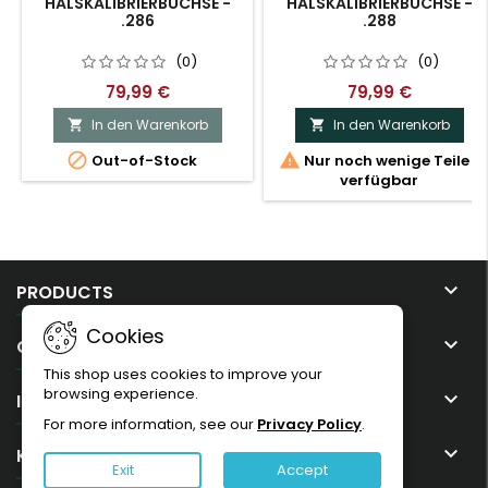
HALSKALIBRIERBUCHSE -
HALSKALIBRIERBUCHSE -
.286
.288
(0)
(0)
79,99 €
79,99 €
In den Warenkorb
In den Warenkorb




Out-of-Stock
Nur noch wenige Teile
verfügbar

PRODUCTS
Cookies

OUR COMPANY
This shop uses cookies to improve your
browsing experience.

IHR KONTO
For more information, see our
Privacy Policy
.

KONTAKT
Exit
Accept