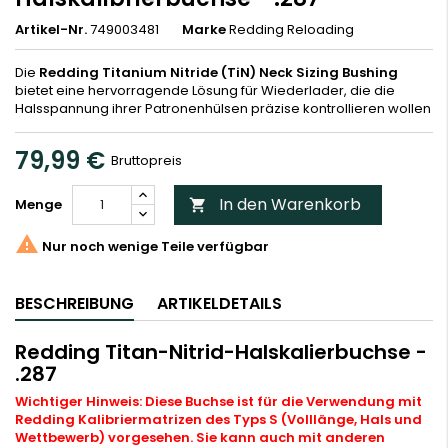
Artikel-Nr.
749003481
Marke
Redding Reloading
Die
Redding Titanium Nitride (TiN) Neck Sizing Bushing
bietet eine hervorragende Lösung für Wiederlader, die die
Halsspannung ihrer Patronenhülsen präzise kontrollieren wollen
79,99 €
Bruttopreis
In den Warenkorb
Menge


Nur noch wenige Teile verfügbar
BESCHREIBUNG
ARTIKELDETAILS
Redding Titan-Nitrid-Halskalierbuchse -
.287
Wichtiger Hinweis: Diese Buchse ist für die Verwendung mit
Redding Kalibriermatrizen des Typs S (Volllänge, Hals und
Wettbewerb) vorgesehen. Sie kann auch mit anderen