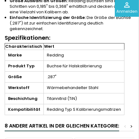
Große Auswahl an Größen:
Redding Buchsen sind in 0,001"
perm_identity
Schritten von 0,185" bis 0,368" erhältlich und decken damit
Anmelden
eine Vielzahl von Kalibern ab.
Einfache Identifizierung der Größe:
Die Größe der Buchse
(.287") ist zur einfachen Identifizierung deutlich
gekennzeichnet.
Spezifikationen:
Charakteristisch
Wert
Marke
Redding
Produkt Typ
Buchse für Halskalibrierung
Größe
.287"
Werkstoff
Wärmebehandelter Stahl
Beschichtung
Titannitrid (TiN)
Kompatibilität
Redding Typ S Kalibrierungsmatrizen
8 ANDERE ARTIKEL IN DER GLEICHEN KATEGORIE:
<
>