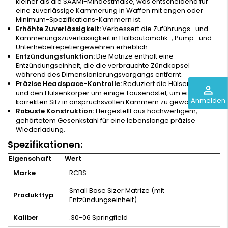
kleiner als die SAAMI-Mindestmaße, was entscheidend für
eine zuverlässige Kammerung in Waffen mit engen oder
Minimum-Spezifikations-Kammern ist.
Erhöhte Zuverlässigkeit:
Verbessert die Zuführungs- und
Kammerungszuverlässigkeit in Halbautomatik-, Pump- und
Unterhebelrepetiergewehren erheblich.
Entzündungsfunktion:
Die Matrize enthält eine
Entzündungseinheit, die die verbrauchte Zündkapsel
während des Dimensionierungsvorgangs entfernt.
Präzise Headspace-Kontrolle:
Reduziert die Hülsenschulter
perm_identity
und den Hülsenkörper um einige Tausendstel, um einen
Anmelden
korrekten Sitz in anspruchsvollen Kammern zu gewährleisten.
Robuste Konstruktion:
Hergestellt aus hochwertigem,
gehärtetem Gesenkstahl für eine lebenslange präzise
Wiederladung.
Spezifikationen:
Eigenschaft
Wert
Marke
RCBS
Small Base Sizer Matrize (mit
Produkttyp
Entzündungseinheit)
Kaliber
.30-06 Springfield