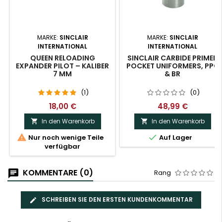
MARKE:
SINCLAIR
MARKE:
SINCLAIR
INTERNATIONAL
INTERNATIONAL
QUEEN RELOADING
SINCLAIR CARBIDE PRIMER
EXPANDER PILOT – KALIBER
POCKET UNIFORMERS, PPC
7 MM
& BR
(1)
(0)
18,00 €
48,99 €
In den Warenkorb
In den Warenkorb




Nur noch wenige Teile
Auf Lager
verfügbar
KOMMENTARE (0)
Rang
SCHREIBEN SIE DEN ERSTEN KUNDENKOMMENTAR