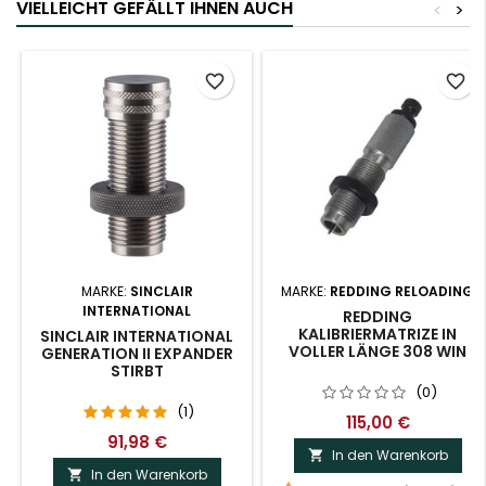
VIELLEICHT GEFÄLLT IHNEN AUCH
<
>
favorite_border
favorite_border
MARKE:
SINCLAIR
MARKE:
REDDING RELOADING
INTERNATIONAL
REDDING
KALIBRIERMATRIZE IN
SINCLAIR INTERNATIONAL
VOLLER LÄNGE 308 WIN
GENERATION II EXPANDER
STIRBT
(0)
(1)
115,00 €
91,98 €
In den Warenkorb

In den Warenkorb
