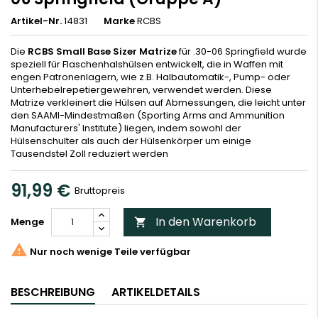
Artikel-Nr.
14831
Marke
RCBS
Die
RCBS Small Base Sizer Matrize
für .30-06 Springfield wurde
speziell für Flaschenhalshülsen entwickelt, die in Waffen mit
engen Patronenlagern, wie z.B. Halbautomatik-, Pump- oder
Unterhebelrepetiergewehren, verwendet werden. Diese
Matrize verkleinert die Hülsen auf Abmessungen, die leicht unter
den SAAMI-Mindestmaßen (Sporting Arms and Ammunition
Manufacturers' Institute) liegen, indem sowohl der
Hülsenschulter als auch der Hülsenkörper um einige
Tausendstel Zoll reduziert werden
91,99 €
Bruttopreis
In den Warenkorb
Menge


Nur noch wenige Teile verfügbar
BESCHREIBUNG
ARTIKELDETAILS