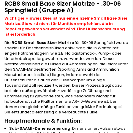
RCBS Small Base Sizer Matrize - .30-06
Springfield (Gruppe A)
Wichtiger Hinweis: Dies ist nur eine einzelne Small Base Sizer
Matrize. Sie wird nicht für Munition empfohlen, die in
Repetiergewehren verwendet wird. Eine Hülsenschmierung
ist erforderlich.
Die
RCBS Small Base Sizer Matrize
für .30-06 Springfield wurde
speziell für Flaschenhalshülsen entwickelt, die in Waffen mit
engen Patronenlagern, wie z.B. Halbautomatik-, Pump- oder
Unterhebelrepetiergewehren, verwendet werden. Diese
Matrize verkleinert die Hülsen auf Abmessungen, die leicht unter
den SAAMI-Mindestmaßen (Sporting Arms and Ammunition
Manufacturers' Institute) liegen, indem sowohl der
Hülsenschulter als auch der Hülsenkörper um einige
Tausendstel Zoll reduziert werden. Dieser Prozess trägt dazu
bei, eine außergewöhnlich zuverlässige Zuführung und
Kammerung zu gewährleisten, was besonders wichtig für
halbautomatische Plattformen wie AR-10-Gewehre ist, bei
denen eine gleichmäßige Funktion von größter Bedeutung ist.
Sie entzündet gleichzeitig die verbrauchte Hülse.
Hauptmerkmale & Funktion:
Sub-SAAMI-Dimensionierung:
Dimensioniert Hülsen etwas