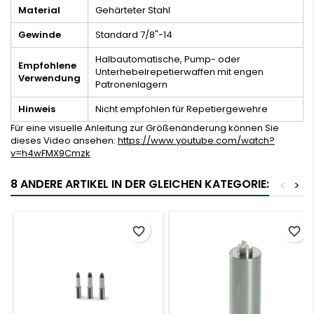
Material
Gehärteter Stahl
Gewinde
Standard 7/8"-14
Halbautomatische, Pump- oder
Empfohlene
Unterhebelrepetierwaffen mit engen
Verwendung
Patronenlagern
Hinweis
Nicht empfohlen für Repetiergewehre
Für eine visuelle Anleitung zur Größenänderung können Sie
dieses Video ansehen:
https://www.youtube.com/watch?
v=h4wFMX9Cmzk
8 ANDERE ARTIKEL IN DER GLEICHEN KATEGORIE:
<
>
favorite_border
favorite_border