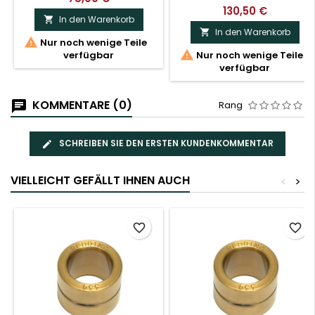
130,50 €
In den Warenkorb

In den Warenkorb


Nur noch wenige Teile

verfügbar
Nur noch wenige Teile
verfügbar
KOMMENTARE (0)
Rang
SCHREIBEN SIE DEN ERSTEN KUNDENKOMMENTAR
VIELLEICHT GEFÄLLT IHNEN AUCH
<
>
favorite_border
favorite_border