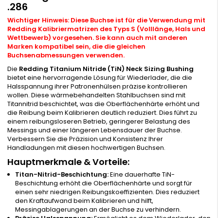
.286
Wichtiger Hinweis: Diese Buchse ist für die Verwendung mit
Redding Kalibriermatrizen des Typs S (Volllänge, Hals und
Wettbewerb) vorgesehen. Sie kann auch mit anderen
Marken kompatibel sein, die die gleichen
Buchsenabmessungen verwenden.
Die
Redding Titanium Nitride (TiN) Neck Sizing Bushing
bietet eine hervorragende Lösung für Wiederlader, die die
Halsspannung ihrer Patronenhülsen präzise kontrollieren
wollen. Diese wärmebehandelten Stahlbuchsen sind mit
Titannitrid beschichtet, was die Oberflächenhärte erhöht und
die Reibung beim Kalibrieren deutlich reduziert. Dies führt zu
einem reibungsloseren Betrieb, geringerer Belastung des
Messings und einer längeren Lebensdauer der Buchse.
Verbessern Sie die Präzision und Konsistenz Ihrer
Handladungen mit diesen hochwertigen Buchsen.
Hauptmerkmale & Vorteile:
Titan-Nitrid-Beschichtung:
Eine dauerhafte TiN-
Beschichtung erhöht die Oberflächenhärte und sorgt für
einen sehr niedrigen Reibungskoeffizienten. Dies reduziert
den Kraftaufwand beim Kalibrieren und hilft,
Messingablagerungen an der Buchse zu verhindern.