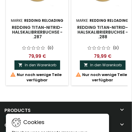
MARKE:
REDDING RELOADING
MARKE:
REDDING RELOADING
REDDING TITAN-NITRID-
REDDING TITAN-NITRID-
HALSKALIBRIERBUCHSE -
HALSKALIBRIERBUCHSE -
.287
.288
(0)
(0)
79,99 €
79,99 €
In den Warenkorb
In den Warenkorb




Nur noch wenige Teile
Nur noch wenige Teile
verfügbar
verfügbar

PRODUCTS
Cookies

OUR COMPANY