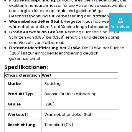
Präzise Halsspannung:
Ermöglicht es dem Wiederlader, den
exakten Innendurchmesser für die Hülsenhälse auszuwählen
und sorgt so für eine optimale und gleichmäßige
Geschossspannung zur Verbesserung der Präzision.
perm_identity
Wärmebehandelter Stahl:
Hergestellt aus hochwertigem,
Anmelden
wärmebehandeltem Stahl für eine lange Lebensdauer.
Große Auswahl an Größen:
Redding Buchsen sind in 0,001"
Schritten von 0,185" bis 0,368" erhältlich und decken damit
eine Vielzahl von Kalibern ab.
Einfache Identifizierung der Größe:
Die Größe der Buchse
(.286") ist zur einfachen Identifizierung deutlich
gekennzeichnet.
Spezifikationen:
Charakteristisch
Wert
Marke
Redding
Produkt Typ
Buchse für Halskalibrierung
Größe
.286"
Werkstoff
Wärmebehandelter Stahl
Beschichtung
Titannitrid (TiN)