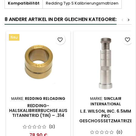
Kompatibilität
Redding Typ S Kalibrierungsmatrizen
8 ANDERE ARTIKEL IN DER GLEICHEN KATEGORIE:
<
>
Neu
favorite_border
favorite_border
MARKE:
REDDING RELOADING
MARKE:
SINCLAIR
INTERNATIONAL
REDDING-
HALSKALIBRIERBUCHSE AUS
L.E. WILSON, INC. 6.5MM
TITANNITRID (TIN) – .314
PRC
GESCHOSSSETZMATRIZE
(0)
(0)
78,90 €