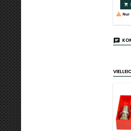


Nur 
KOM
VIELLE