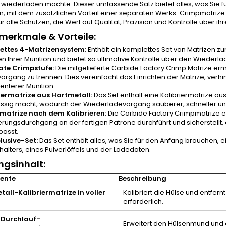
wiederladen möchte. Dieser umfassende Satz bietet alles, was Sie für
, mit dem zusätzlichen Vorteil einer separaten Werks-Crimpmatrize 
für alle Schützen, die Wert auf Qualität, Präzision und Kontrolle über ih
erkmale & Vorteile:
ettes 4-Matrizensystem:
Enthält ein komplettes Set von Matrizen z
n Ihrer Munition und bietet so ultimative Kontrolle über den Wiederl
ate Crimpstufe:
Die mitgelieferte Carbide Factory Crimp Matrize er
organg zu trennen. Dies vereinfacht das Einrichten der Matrize, verhi
enterer Munition.
iermatrize aus Hartmetall:
Das Set enthält eine Kalibriermatrize au
üssig macht, wodurch der Wiederladevorgang sauberer, schneller und 
matrize nach dem Kalibrieren:
Die Carbide Factory Crimpmatrize en
ierungsdurchgang an der fertigen Patrone durchführt und sicherstellt,
passt.
clusive-Set:
Das Set enthält alles, was Sie für den Anfang brauchen, ei
halters, eines Pulverlöffels und der Ladedaten.
gsinhalt:
ente
Beschreibung
all-Kalibriermatrize in voller
Kalibriert die Hülse und entfer
erforderlich.
-Durchlauf-
Erweitert den Hülsenmund und e