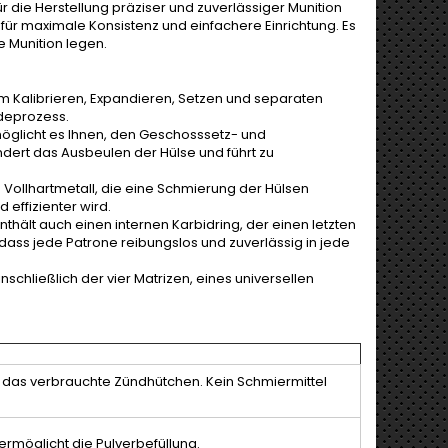
 die Herstellung präziser und zuverlässiger Munition
für maximale Konsistenz und einfachere Einrichtung. Es
re Munition legen.
um Kalibrieren, Expandieren, Setzen und separaten
adeprozess.
möglicht es Ihnen, den Geschosssetz- und
ndert das Ausbeulen der Hülse und führt zu
s Vollhartmetall, die eine Schmierung der Hülsen
effizienter wird.
thält auch einen internen Karbidring, der einen letzten
 dass jede Patrone reibungslos und zuverlässig in jede
nschließlich der vier Matrizen, eines universellen
nt das verbrauchte Zündhütchen. Kein Schmiermittel
rmöglicht die Pulverbefüllung.