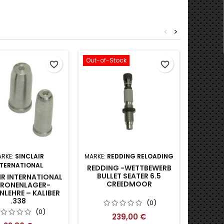
<
>
Out-of-Stock
Neu
favorite_border
favorite_border
RKE:
SINCLAIR
MARKE:
REDDING RELOADING
MAR
NTERNATIONAL
REDDING -WETTBEWERB
L.E. 
BULLET SEATER 6.5
TYP-
IR INTERNATIONAL
CREEDMOOR
SETZST
RONENLAGER-
LEHRE – KALIBER
.338
(0)
(0)
239,00 €