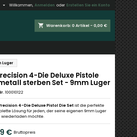

h
Willkommen,
Anmelden
oder
Erstellen Sie ein Konto
×
×
×
shopping_cart
Warenkorb:
0
Artikel - 0,00 €
gen
n
m Luger
n
recision 4-Die Deluxe Pistole
metall sterben Set - 9mm Luger
r.
100010122
Precision 4-Die Deluxe Pistol Die Set
ist die perfekte
lette Lösung für jeden, der seine eigenen 9mm Luger
 wiederladen möchte.
99 €
Bruttopreis