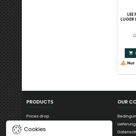
LEE
LUGER 


Nur 
PRODUCTS
OUR C
Prices drop
Bedingun
New products
Lieferung
Cookies
Best sales
Datensc