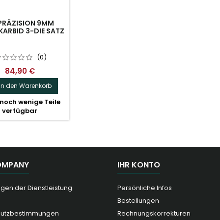
 PRÄZISION 9MM
KARBID 3-DIE SATZ
(0)
84,90 €
In den Warenkorb
noch wenige Teile
verfügbar
OMPANY
IHR KONTO
gen der Dienstleistung
Persönliche Infos
Bestellungen
hutzbestimmungen
Rechnungskorrekturen