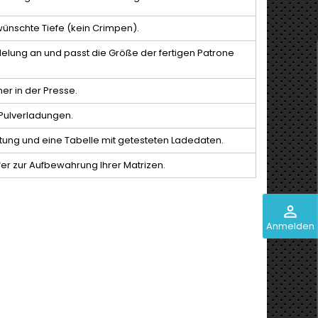
ünschte Tiefe (kein Crimpen).
elung an und passt die Größe der fertigen Patrone
er in der Presse.
Pulverladungen.
htung und eine Tabelle mit getesteten Ladedaten.
fer zur Aufbewahrung Ihrer Matrizen.
perm_identity
Anmelden