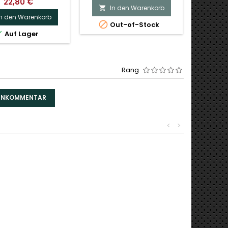
22,80 €
In den Warenkorb
I


In den Warenkorb


Out-of-Stock
Nur n

Auf Lager
Rang
DENKOMMENTAR
<
>