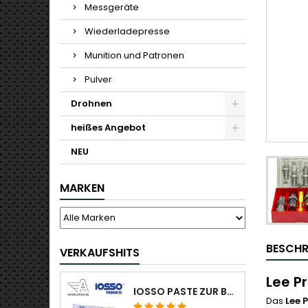
Messgeräte
Wiederladepresse
Munition und Patronen
Pulver
Drohnen
heißes Angebot
NEU
MARKEN
BESCHR
VERKAUFSHITS
Lee P
IOSSO PASTE ZUR BOHRUNGSREINIGUNG
Das
Lee 