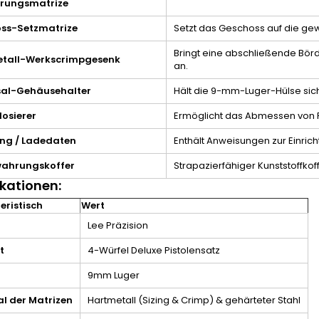
erungsmatrize
ss-Setzmatrize
Setzt das Geschoss auf die gew
Bringt eine abschließende Börd
tall-Werkscrimpgesenk
an.
sal-Gehäusehalter
Hält die 9-mm-Luger-Hülse sich
dosierer
Ermöglicht das Abmessen von 
ung / Ladedaten
Enthält Anweisungen zur Einric
ahrungskoffer
Strapazierfähiger Kunststoffkof
ikationen:
eristisch
Wert
Lee Präzision
t
4-Würfel Deluxe Pistolensatz
9mm Luger
al der Matrizen
Hartmetall (Sizing & Crimp) & gehärteter Stahl