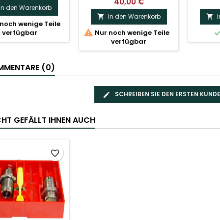
40,00 €
In den Warenkorb
In den Warenkorb


noch wenige Teile

verfügbar
Nur noch wenige Teile
verfügbar
MENTARE (0)
SCHREIBEN SIE DEN ERSTEN KUN
ICHT GEFÄLLT IHNEN AUCH
favorite_border