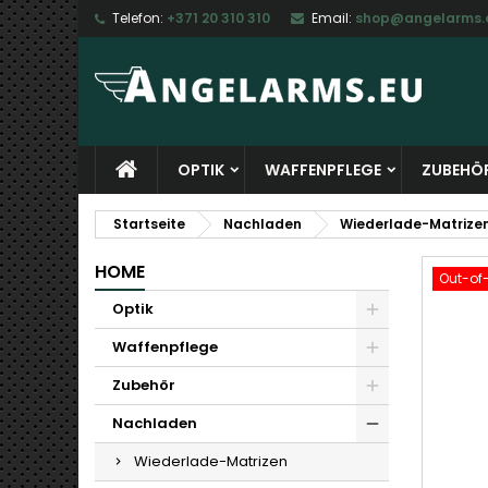
Telefon:
+371 20 310 310
Email:
shop@angelarms.
M
W
A
add_circle_outline
Si
Na
zu
OPTIK
WAFFENPFLEGE
ZUBEHÖ
Startseite
Nachladen
Wiederlade-Matrize
HOME
Out-of
Optik
Waffenpflege
Zubehör
Nachladen
Wiederlade-Matrizen