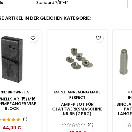
de
Standard 7/8"-14
E ARTIKEL IN DER GLEICHEN KATEGORIE:
favorite_border
favorite_border
RKE:
BROWNELLS
MARKE:
ANNEALING MADE
MA
PERFECT
I
NELLS AR-15/M16
REMPFÄNGER VISE
AMP-PILOT FÜR
SINCLA
BLOCK
GLÄTTWERKSMASCHINE
PAT
NR.65 (7 PRC)
LÄNGEN
(1)
(0)
44,00 €