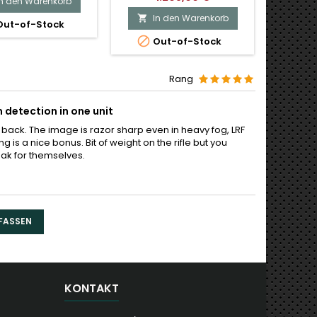
In den Warenkorb
In den Warenkorb
I


ut-of-Stock


Out-of-Stock
O
Rang
 detection in one unit
back. The image is razor sharp even in heavy fog, LRF
g is a nice bonus. Bit of weight on the rifle but you
eak for themselves.
FASSEN
KONTAKT