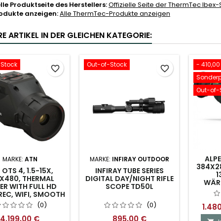
elle Produktseite des Herstellers:
Offizielle Seite der ThermTec Ibex-
rodukte anzeigen:
Alle ThermTec-Produkte anzeigen
E ARTIKEL IN DER GLEICHEN KATEGORIE:
-Stock
Out-of-Stock
- 410,00
favorite_border
favorite_border
Sonderp
Out-of-
ALPE
MARKE:
ATN
MARKE:
INFIRAY OUTDOOR
384X28
 OTS 4, 1.5-15X,
INFIRAY TUBE SERIES
1
X480, THERMAL
DIGITAL DAY/NIGHT RIFLE
WÄR
ER WITH FULL HD
SCOPE TD50L
REC, WIFI, SMOOTH
ZOOM
(0)
(0)
1.48
4.199,00 €
895,00 €