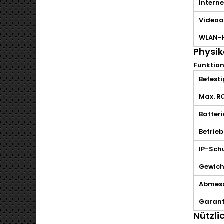
Interne
Videoa
WLAN-
Physik
Funktio
Befest
Max. R
Batter
Betrieb
IP-Sch
Gewich
Abmes
Garant
Nützli