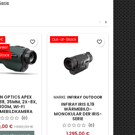
Serie
<
>
 €
Out-of-Stock
Out-of-S
favorite_border
favorite_border
reis!
Stock
N OPTICS APEX
MARKE:
INFIRAY OUTDOOR
MARKE:
8, 35MM, 2X-8X,
INFIRAY IRIS IL19
INFI
300M, WI-FI
WÄRMEBILD-
HANDWÄ
MEBILDKAMERA
MONOKULAR DER IRIS-
(0)
SERIE
(0)
0,00 €
1.890,00 €
1.295,00 €