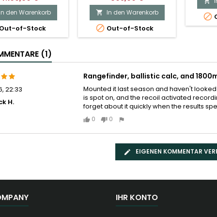

In den Warenkorb
In den Warenkorb


O

Out-of-Stock
Out-of-Stock
MENTARE (1)
Rangefinder, ballistic calc, and 1800m
Mounted it last season and haven't looked 
6, 22:33
is spot on, and the recoil activated recordin
ck H.
forget about it quickly when the results sp
0
0
EIGENEN KOMMENTAR VER
OMPANY
IHR KONTO