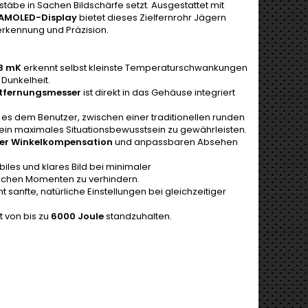
äbe in Sachen Bildschärfe setzt. Ausgestattet mit
-AMOLED-Display
bietet dieses Zielfernrohr Jägern
rkennung und Präzision.
18 mK
erkennt selbst kleinste Temperaturschwankungen
 Dunkelheit.
tfernungsmesser
ist direkt in das Gehäuse integriert
es dem Benutzer, zwischen einer traditionellen runden
 ein maximales Situationsbewusstsein zu gewährleisten.
er Winkelkompensation
und anpassbaren Absehen
abiles und klares Bild bei minimaler
tischen Momenten zu verhindern.
 sanfte, natürliche Einstellungen bei gleichzeitiger
t von bis zu
6000 Joule
standzuhalten.