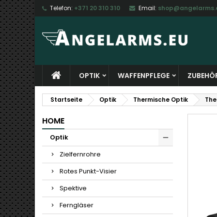
Telefon:
+371 20 310 310
Email:
shop@angelarms.
M
W
A
add_circle_outline
Si
Na
zu
OPTIK
WAFFENPFLEGE
ZUBEHÖ
Startseite
Optik
Thermische Optik
The
HOME
Optik
Zielfernrohre
Rotes Punkt-Visier
Spektive
Ferngläser