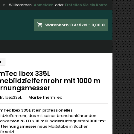

h
Willkommen,
Anmelden
oder
Erstellen Sie ein Konto
×
×
×
shopping_cart
Warenkorb:
0
Artikel - 0,00 €
gen
n
r
n
mTec Ibex 335L
ebildzielfernrohr mit 1000 m
ernungsmesser
r.
Ibex335L
Marke
ThermTec
mTec Ibex 335L
ist ein professionelles
dzielfernrohr, das mit seiner branchenführenden
chkeit
von NETD < 18 mK
und
dem
integrierten
1000-m-
ntfernungsmesser
neue Maßstäbe in Sachen
fe setzt.