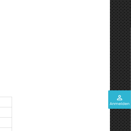
perm_identity
Anmelden