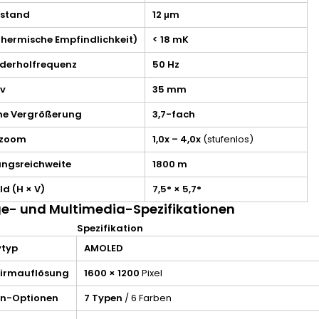
bstand
12 μm
thermische Empfindlichkeit)
< 18 mK
ederholfrequenz
50 Hz
iv
35 mm
he Vergrößerung
3,7-fach
lzoom
1,0x – 4,0x
(stufenlos)
ungsreichweite
1800 m
ld (H × V)
7,5° × 5,7°
e- und Multimedia-Spezifikationen
n
Spezifikation
ytyp
AMOLED
hirmauflösung
1600 × 1200
Pixel
n-Optionen
7 Typen
/ 6 Farben