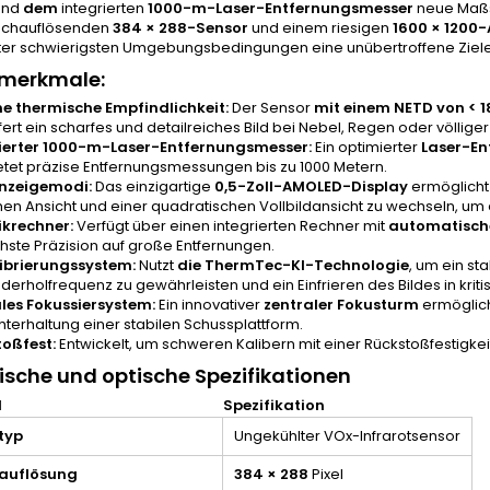
und
dem
integrierten
1000-m-Laser-Entfernungsmesser
neue Maßst
ochauflösenden
384 × 288-Sensor
und einem riesigen
1600 × 1200
nter schwierigsten Umgebungsbedingungen eine unübertroffene Ziele
merkmale:
e thermische Empfindlichkeit:
Der Sensor
mit einem NETD von < 
fert ein scharfes und detailreiches Bild bei Nebel, Regen oder völliger
ierter 1000-m-Laser-Entfernungsmesser:
Ein optimierter
Laser-En
etet präzise Entfernungsmessungen bis zu 1000 Metern.
Anzeigemodi:
Das einzigartige
0,5-Zoll-AMOLED-Display
ermöglicht 
hen Ansicht und einer quadratischen Vollbildansicht zu wechseln, um
tikrechner:
Verfügt über einen integrierten Rechner mit
automatisch
chste Präzision auf große Entfernungen.
ibrierungssystem:
Nutzt
die ThermTec-KI-Technologie
, um ein st
ederholfrequenz zu gewährleisten und ein Einfrieren des Bildes in kri
les Fokussiersystem:
Ein innovativer
zentraler Fokusturm
ermöglicht
hterhaltung einer stabilen Schussplattform.
oßfest:
Entwickelt, um schweren Kalibern mit einer Rückstoßfestigkei
sche und optische Spezifikationen
l
Spezifikation
typ
Ungekühlter VOx-Infrarotsensor
auflösung
384 × 288
Pixel