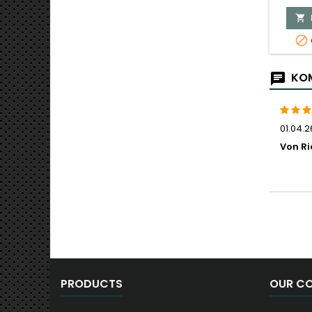


KOM
01.04.2
Von Ri
PRODUCTS
OUR C