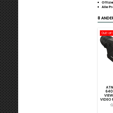
Offizi
Alle P
8 ANDER
Out-of
ATN
640
VIEW
VIDEO 