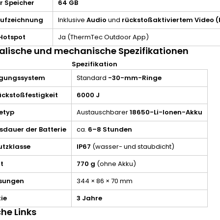
r Speicher
64 GB
ufzeichnung
Inklusive
Audio
und
rückstoßaktiviertem Video 
Hotspot
Ja (ThermTec Outdoor App)
alische und mechanische Spezifikationen
n
Spezifikation
igungssystem
Standard
-30-mm-Ringe
ückstoßfestigkeit
6000 J
ietyp
Austauschbarer
18650-Li-Ionen-Akku
sdauer der Batterie
ca.
6–8 Stunden
utzklasse
IP67
(wasser- und staubdicht)
t
770 g
(ohne Akku)
sungen
344 × 86 × 70 mm
ie
3 Jahre
che Links