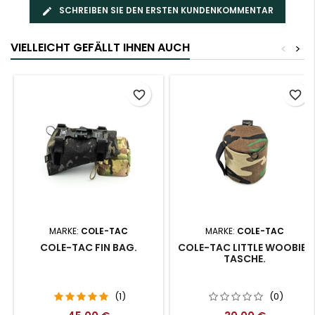
SCHREIBEN SIE DEN ERSTEN KUNDENKOMMENTAR
VIELLEICHT GEFÄLLT IHNEN AUCH
<
>
favorite_border
favorite_border
MARKE:
COLE-TAC
MARKE:
COLE-TAC
COLE-TAC FIN BAG.
COLE-TAC LITTLE WOOBIE-
TASCHE.
(1)
(0)