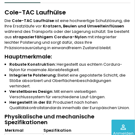
Cole-TAC Laufhülse
Die
Cole-TAC Laufhülse
ist eine hochwertige Schutzlösung, die
Ihre Ersatzläufe vor
Kratzern, Beulen und Umwelteinflüssen
während des Transports oder der Lagerung schützt. Sie besteht
aus
strapazierfähigem Cordura-Nylon
mit integrierter
leichter Polsterung und sorgt dafür, dass Ihre
Präzisionsausrüstung in einwandfreiem Zustand bleibt.
Hauptmerkmale:
Robuste Konstruktion:
Hergestellt aus echtem Cordura-
Nylon für maximale Abriebfestigkeit.
Integrierte Polsterung:
Bietet eine gepolsterte Schicht, die
Stöße absorbiert und Oberflächenbeschädigungen
verhindert.
Verstellbares Design:
Mit einem vielseitigen
Verschlusssystem für verschiedene Lauf-Längen.
Hergestellt in der EU:
Produziert nach hohen
Qualitätskontrollstandards innerhalb der Europäischen Union.
Physikalische und mechanische
Spezifikationen
perm_identity
Merkmal
Spezifikation
Anmelden