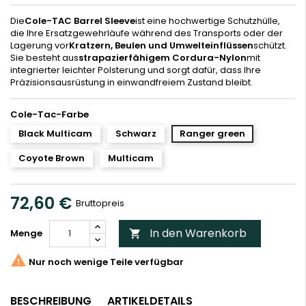
Die
Cole-TAC Barrel Sleeve
ist eine hochwertige Schutzhülle,
die Ihre Ersatzgewehrläufe während des Transports oder der
Lagerung vor
Kratzern, Beulen und Umwelteinflüssen
schützt.
Sie besteht aus
strapazierfähigem Cordura-Nylon
mit
integrierter leichter Polsterung und sorgt dafür, dass Ihre
Präzisionsausrüstung in einwandfreiem Zustand bleibt.
Cole-Tac-Farbe
Black Multicam
Schwarz
Ranger green
Coyote Brown
Multicam
72,60 €
Bruttopreis
In den Warenkorb
Menge


Nur noch wenige Teile verfügbar
BESCHREIBUNG
ARTIKELDETAILS