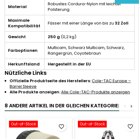
Robustes Cordura-Nylon mit leichter
Material
Polsterung
Maximale
Fässer mit einer Länge von bis zu
32 Zoll
Kompatibilität
Gewicht
250 g
(0,2 kg)
Multicam, Schwarz Multicam, Schwarz,
Farboptionen
Rangergrün, Coyotebraun
Herkunftsland
Hergestellt in der EU
Nützliche Links
Offizielle Produktseite des Herstellers:
Cole-TAC Europe –
Barrel Sleeve
Alle Produkte anzeigen:
Alle Cole-TAC-Produkte anzeigen
8 ANDERE ARTIKEL IN DER GLEICHEN KATEGORIE:
<
>
Out-of-Stock
Out-of-Stock
favorite_border
favorite_border