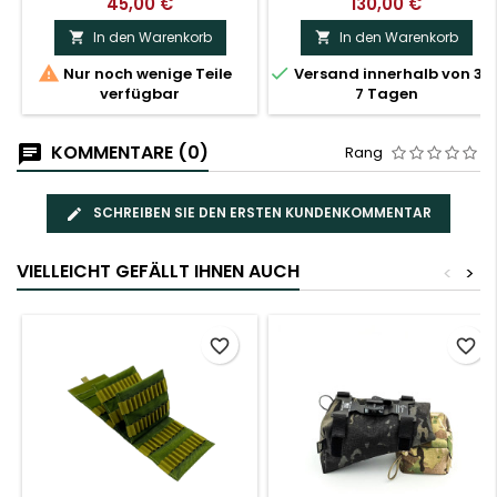
45,00 €
130,00 €
In den Warenkorb
In den Warenkorb




Nur noch wenige Teile
Versand innerhalb von 3–
verfügbar
7 Tagen
KOMMENTARE (0)
Rang
SCHREIBEN SIE DEN ERSTEN KUNDENKOMMENTAR
VIELLEICHT GEFÄLLT IHNEN AUCH
<
>
favorite_border
favorite_border