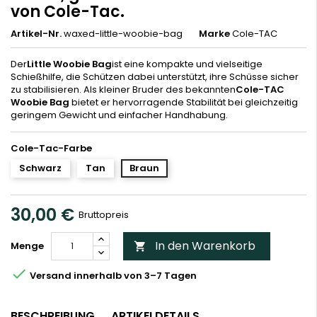
von Cole-Tac.
Artikel-Nr.
waxed-little-woobie-bag
Marke
Cole-TAC
Der
Little Woobie Bag
ist eine kompakte und vielseitige
Schießhilfe, die Schützen dabei unterstützt, ihre Schüsse sicher
zu stabilisieren. Als kleiner Bruder des bekannten
Cole-TAC
Woobie Bag
bietet er hervorragende Stabilität bei gleichzeitig
geringem Gewicht und einfacher Handhabung.
Cole-Tac-Farbe
Schwarz
Tan
Braun
30,00 €
Bruttopreis
In den Warenkorb
Menge


Versand innerhalb von 3–7 Tagen
BESCHREIBUNG
ARTIKELDETAILS