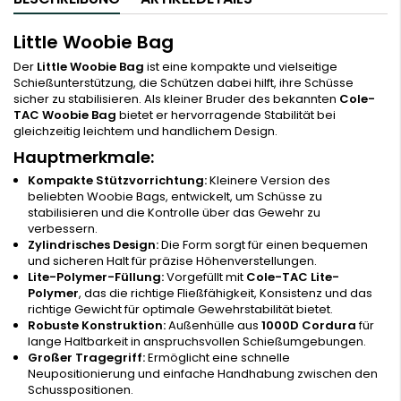
Little Woobie Bag
Der
Little Woobie Bag
ist eine kompakte und vielseitige
Schießunterstützung, die Schützen dabei hilft, ihre Schüsse
sicher zu stabilisieren. Als kleiner Bruder des bekannten
Cole-
TAC Woobie Bag
bietet er hervorragende Stabilität bei
gleichzeitig leichtem und handlichem Design.
Hauptmerkmale:
Kompakte Stützvorrichtung:
Kleinere Version des
beliebten Woobie Bags, entwickelt, um Schüsse zu
stabilisieren und die Kontrolle über das Gewehr zu
verbessern.
Zylindrisches Design:
Die Form sorgt für einen bequemen
und sicheren Halt für präzise Höhenverstellungen.
Lite-Polymer-Füllung:
Vorgefüllt mit
Cole-TAC Lite-
Polymer
, das die richtige Fließfähigkeit, Konsistenz und das
richtige Gewicht für optimale Gewehrstabilität bietet.
Robuste Konstruktion:
Außenhülle aus
1000D Cordura
für
lange Haltbarkeit in anspruchsvollen Schießumgebungen.
Großer Tragegriff:
Ermöglicht eine schnelle
Neupositionierung und einfache Handhabung zwischen den
Schusspositionen.