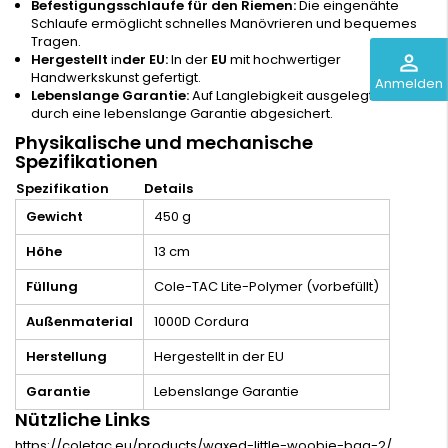
Befestigungsschlaufe für den Riemen:
Die eingenähte
Schlaufe ermöglicht schnelles Manövrieren und bequemes
Tragen.
perm_identity
Hergestellt
in
der EU:
In der
EU
mit hochwertiger
Handwerkskunst gefertigt.
Anmelden
Lebenslange Garantie:
Auf Langlebigkeit ausgelegt und
durch eine lebenslange Garantie abgesichert.
Physikalische und mechanische
Spezifikationen
Spezifikation
Details
Gewicht
450 g
Höhe
13 cm
Füllung
Cole-TAC Lite-Polymer (vorbefüllt)
Außenmaterial
1000D Cordura
Herstellung
Hergestellt in der EU
Garantie
Lebenslange Garantie
Nützliche Links
https://coletac.eu/products/waxed-little-woobie-bag-2/