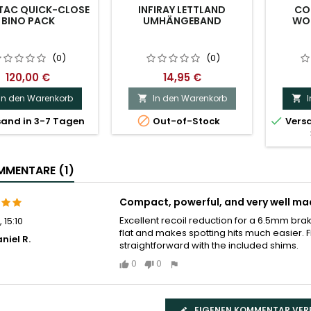
TAC QUICK-CLOSE
INFIRAY LETTLAND
COL
BINO PACK
UMHÄNGEBAND
WOO
(0)
(0)
120,00 €
14,95 €
In den Warenkorb
In den Warenkorb




and in 3-7 Tagen
Out-of-Stock
Versa
MENTARE (1)
Compact, powerful, and very well ma
Excellent recoil reduction for a 6.5mm bra
, 15:10
flat and makes spotting hits much easier. Fi
niel R.
straightforward with the included shims.
0
0
EIGENEN KOMMENTAR VER