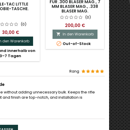
FÜR .300 BLASER MAG., 7
E-TAC LITTLE
COLE-
MM BLASER MAG., .338
BIE-TASCHE.
G
BLASER MAG.
DRE
(0)
(0)
200,00 €
30,00 €
In den Warenkorb

In den Warenkorb
I


Out-of-Stock

nd innerhalb von
Versa
3–7 Tagen
Rang
de
ke without adding unnecessary bulk. Keeps the rifle
t and finish are top-notch, and installation is
FASSEN