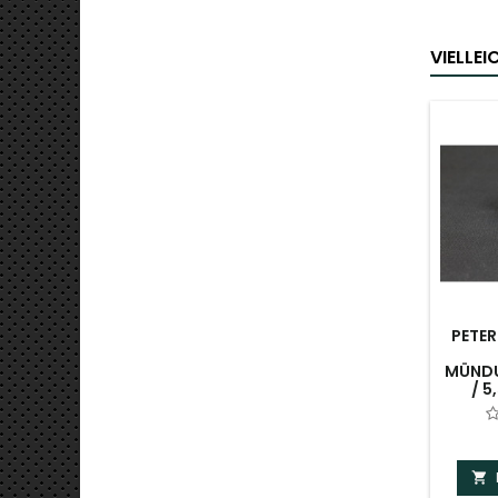
VIELLE
PETE
MÜNDU
/ 5
