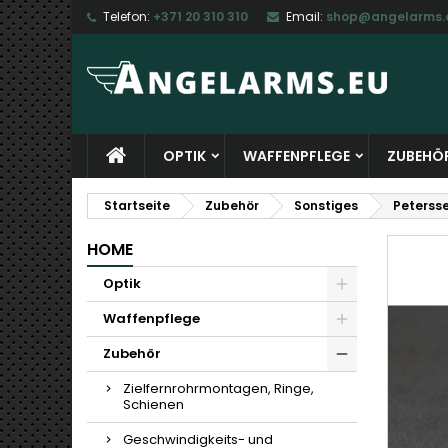
Telefon:
+371 20 310 310
Email:
shop@angelarms.
M
W
A
add_circle_outline
Si
Na
zu
OPTIK
WAFFENPFLEGE
ZUBEHÖ
Startseite
Zubehör
Sonstiges
Peterss
HOME
Optik
Waffenpflege
Zubehör
Zielfernrohrmontagen, Ringe,
Schienen
Geschwindigkeits- und