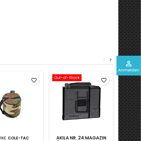
<
>
perm_identity
Anmelden
Out-of-Stock
favorite_border
favorite_border
AKILA NR. 24 MAGAZIN
RKE:
COLE-TAC
MAR