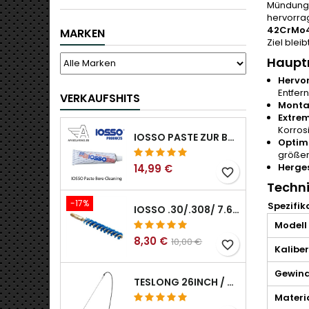
Mündungs
hervorra
42CrMo4
MARKEN
Ziel bleibt
Haupt
Hervo
Entfer
VERKAUFSHITS
Monta
Extrem
Korros
IOSSO PASTE ZUR BOHRUNGSREINIGUNG
Optimi
größere
Herges
14,99 €
favorite_border
Techn
-17%
Spezifik
IOSSO .30/.308/ 7.62MM ELIMINATOR BLUE NYFLEX GUN BOR REINIGUNGSBÜRSTEN .30/.308/ 7.62MM
Modell
8,30 €
10,00 €
favorite_border
Kaliber
Gewin
TESLONG 26INCH / 66CM STARRER USB BOROSKOP
Materi