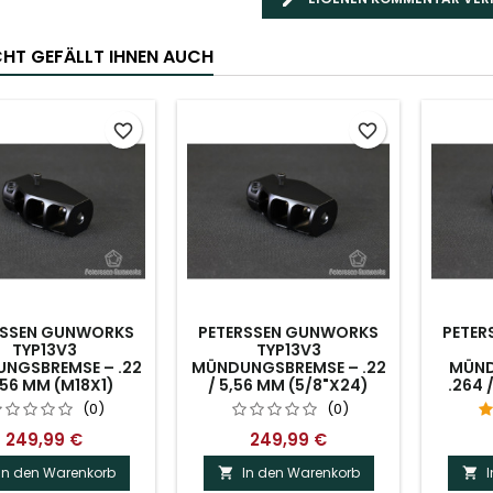
ICHT GEFÄLLT IHNEN AUCH
favorite_border
favorite_border
RSSEN GUNWORKS
PETERSSEN GUNWORKS
PETER
TYP13V3
TYP13V3
NGSBREMSE – .22
MÜNDUNGSBREMSE – .22
MÜND
,56 MM (M18X1)
/ 5,56 MM (5/8"X24)
.264 
(0)
(0)
249,99 €
249,99 €
In den Warenkorb
In den Warenkorb

