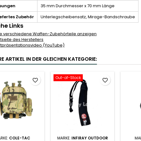
sungen
35 mm Durchmesser x 70 mm Länge
iefertes Zubehör
Unterlegscheibensatz, Mirage-Bandschraube
che Links
e verschiedene Waffen-Zubehörteile anzeigen
tseite des Herstellers
tpräsentationsvideo (YouTube)
E ARTIKEL IN DER GLEICHEN KATEGORIE:
Out-of-Stock
favorite_border
favorite_border
RKE:
COLE-TAC
MARKE:
INFIRAY OUTDOOR
MA