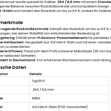
bremse wurde speziell für Kaliber
.264 / 6,5 mm
mit einem
Standa
gende Balance zwischen Rückstoßkontrolle und kompaktem Design. 
-Stahl
und mindert den Rückstoß um bis zu 64 %, sodass Ihr Fadenk
.
merkmale
rragende Rückstoßkontrolle:
Dämpft den Rückstoß um bis zu 64 % un
nungen, bei denen Stabilität von entscheidender Bedeutung ist.
gefertig:
Enthält einen
Präzisions-Passscheibensatz
für perfektes
e Haltbarkeit:
Hergestellt aus 42CrMo4-Stahl und mit einer robust
ion zu widerstehen.
erte Effizienz:
Passt sich dem Profil schwerer Matchläufe (35 mm Dur
r taktischer Einheiten.
tellt in Deutschland:
Von erfahrenen Büchsenmachern nach strenge
ische Daten
ation
Details
Typ13V3
.264 / 6,5 mm
de
M18x1
al
42CrMo4-Stahl (PVD-beschichtet)