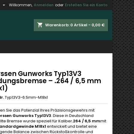

h
Willkommen,
Anmelden
oder
Erstellen Sie ein Konto
×
×
×
shopping_cart
Warenkorb:
0
Artikel - 0,00 €
gen
n
n
rssen Gunworks Typ13V3
ungsbremse – .264 / 6,5 mm
x1)
r.
Typ13V3-6.5mm-M18x1
en Sie das Potenzial Ihres Präzisionsgewehrs mit
erssen Gunworks Typ13V3
. Diese in Deutschland
lte Bremse wurde speziell für Kaliber
.264 / 6,5 mm
mit
andardgewinde M18x1
entwickelt und bietet eine
gende Balance zwischen Rückstoßkontrolle und