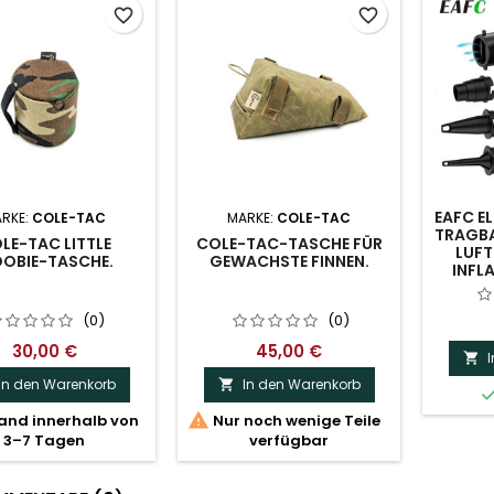
favorite_border
favorite_border
EAFC E
RKE:
COLE-TAC
MARKE:
COLE-TAC
TRAGBA
LE-TAC LITTLE
COLE-TAC-TASCHE FÜR
LUF
OBIE-TASCHE.
GEWACHSTE FINNEN.
INFL
(0)
(0)
30,00 €
45,00 €

In den Warenkorb
In den Warenkorb


and innerhalb von
Nur noch wenige Teile
3–7 Tagen
verfügbar