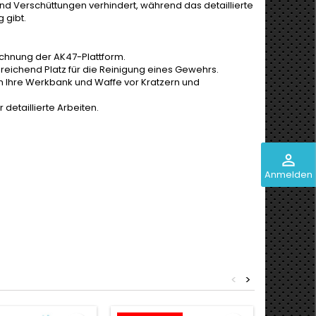
d Verschüttungen verhindert, während das detaillierte
 gibt.
eichnung der AK47-Plattform.
eichend Platz für die Reinigung eines Gewehrs.
m Ihre Werkbank und Waffe vor Kratzern und
detaillierte Arbeiten.
perm_identity
Anmelden
<
>