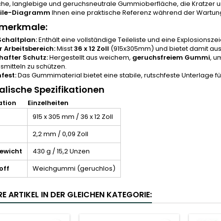
che, langlebige und geruchsneutrale Gummioberfläche, die Kratzer un
ile-Diagramm
Ihnen eine praktische Referenz während der Wartung
merkmale:
chaltplan:
Enthält eine vollständige Teileliste und eine Explosionsz
 Arbeitsbereich:
Misst
36 x 12 Zoll
(915x305mm) und bietet damit ausr
after Schutz:
Hergestellt aus weichem,
geruchsfreiem Gummi
, u
smitteln zu schützen.
fest:
Das Gummimaterial bietet eine stabile, rutschfeste Unterlage für 
alische Spezifikationen
ation
Einzelheiten
915 x 305 mm / 36 x 12 Zoll
2,2 mm / 0,09 Zoll
ewicht
430 g / 15,2 Unzen
off
Weichgummi (geruchlos)
E ARTIKEL IN DER GLEICHEN KATEGORIE: