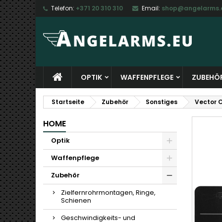
Telefon:
+371 20 310 310
Email:
shop@angelarms.
M
W
A
add_circle_outline
Si
Na
zu
OPTIK
WAFFENPFLEGE
ZUBEHÖ
Startseite
Zubehör
Sonstiges
Vector 
HOME
Optik
Waffenpflege
Zubehör
Zielfernrohrmontagen, Ringe,
Schienen
Geschwindigkeits- und