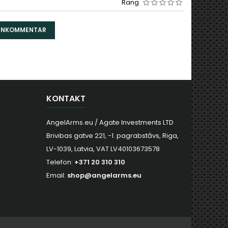
Rang
DENKOMMENTAR
KONTAKT
AngelArms.eu / Agate Investments LTD
Brivibas gatve 221, -1. pagrabstāvs, Riga,
LV-1039, Latvia, VAT LV40103673578
Telefon:
+371 20 310 310
Email:
shop@angelarms.eu