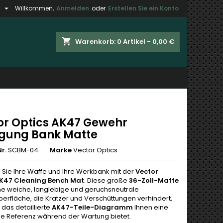

h
Willkommen,
Anmelden
oder
Erstellen Sie ein Konto
×
×
×
shopping_cart
Warenkorb:
0
Artikel - 0,00 €
gen
n
n
or Optics AK47 Gewehr
igung Bank Matte
r.
SCBM-04
Marke
Vector Optics
 Sie Ihre Waffe und Ihre Werkbank mit der
Vector
AK47 Cleaning Bench Mat
. Diese große
36-Zoll-Matte
ine weiche, langlebige und geruchsneutrale
rfläche, die Kratzer und Verschüttungen verhindert,
das detaillierte
AK47-Teile-Diagramm
Ihnen eine
he Referenz während der Wartung bietet.