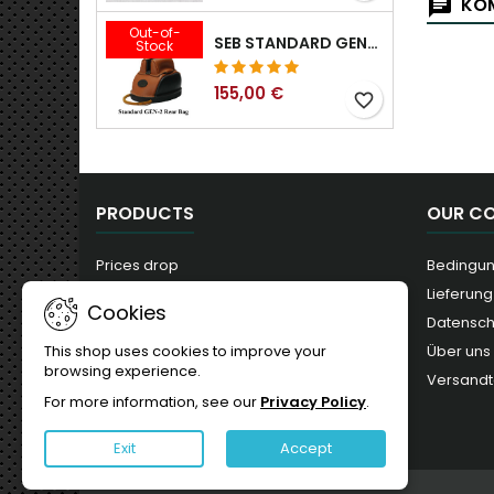
KOM
Out-of-
SEB STANDARD GEN-2 HECKTASCHE – 3/8", 1/2", 5/8", 3/4", 7/8", 1"
Stock
155,00 €
favorite_border
PRODUCTS
OUR C
Prices drop
Bedingun
New products
Lieferung
Cookies
Best sales
Datensc
Über uns
This shop uses cookies to improve your
browsing experience.
Versandt
For more information, see our
Privacy Policy
.
Exit
Accept