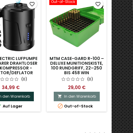
Out-of-Stock
Out-of-S
favorite_border
favorite_border
LECTRIC LUFPUMPE
MTM CASE-GARD R-100 –
MTM 
RER DRAHTLOSER
DELUXE MUNITIONSKISTE,
DELUXE
TKOMPRESSOR -
100 RUNDGRIFF, 22–250
7M
ATOR/DEFLATOR
BIS 458 WIN
(0)
(0)
34,99 €
29,00 €
In den Warenkorb
In den Warenkorb
I





Auf Lager
Out-of-Stock
O