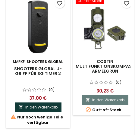
Out-of-Stock
favorite_border
favorite_border
COSTIN
MARKE:
SHOOTERS GLOBAL
MULTIFUNKTIONSKOMPASS
SHOOTERS GLOBAL U-
ARMEEGRÜN
GRIFF FÜR SG TIMER 2
(0)
(0)
30,23 €
37,00 €
In den Warenkorb

In den Warenkorb


Out-of-Stock

Nur noch wenige Teile
verfügbar