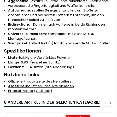
Aggressive Textur:
Die ultradünne, rutschfeste Oberfläche
verbessert die Fingerfertigkeit und Waffenkontrolle.
Aufopferungsvolles Design:
Entwickelt, um Stöße zu
absorbieren und bei harten Treffern zu brechen, um den
Handschutz selbst zu schützen.
Bidirektional:
Kann je nach Vorliebe in beide Richtungen
montiert werden.
Universelle Passform:
Kompatibel mit allen M-LOK-
Montageflächen.
Wertpaket:
Enthält fünf (5) farblich passende M-LOK-Platten.
Spezifikationen
Material:
Nylon-Verstärktes Polymer
Länge:
0,80" (einzelner Schlitz)
Gewicht:
0,04 Unzen (pro Abdeckung)
Nützliche Links
Offizielle Produktseite des Herstellers
Alle Strike Industries Produkte ansehen
Produkt-Video (YouTube)
8 ANDERE ARTIKEL IN DER GLEICHEN KATEGORIE:
<
>