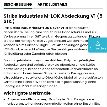
BESCHREIBUNG
ARTIKELDETAILS
Strike Industries M-LOK Abdeckung V1 (5
Stk.)
Das
Strike Industries M-LOK Cover V1
ist eine robuste,
anpassbare Lösung zum Schutz Ihres Handschutzes und zur
Verbesserung Ihrer Griffigkeit. Im Gegensatz zu langen Platten,
die auf die richtige Größe zugeschnitten werden müssen,
perm_identity
können Sie mit diesen Single-Slot-Abdeckungen genau die M-
Anmelden
LOK-Schlitze verschließen, die Sie benötigen, während andere
für Belüftung oder Zubehör offen bleiben.
Die aus gehärtetem, nylonverstärktem Polymer gefertigten
Abdeckungen sind opferbereit - sie absorbieren die Stöße
harter Schläge, brechen oder zerbrechen und verhindern so
Schäden an Ihrem teuren Schienensystem. Die aggressive,
ultraschlanke, strukturierte Oberfläche bietet einen rutschfesten
Griff für eine sichere Waffenkontrolle in jeder Richtung, ohne
unnötig viel Platz zu beanspruchen.
Wichtigste Merkmale
Anpassbare Platzierung:
Das Single-Slot-Design bietet
unbegrenzte Konfigurationsmöglichkeiten ohne Einschnitte.