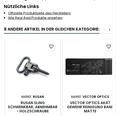
Nützliche Links
Offizielle Produktseite des Herstellers
Alle Real Avid Produkte ansehen
8 ANDERE ARTIKEL IN DER GLEICHEN KATEGORIE:
<
>
favorite_border
favorite_border
MARKE:
RUSAN
MARKE:
VECTOR OPTICS
RUSAN SLING
VECTOR OPTICS AK47
SCHWENKBAR, ABNEHMBAR
GEWEHR REINIGUNG BANK
- HOLZSCHRAUBE
MATTE