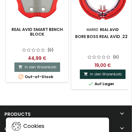
REAL AVID SMART BENCH
MARKE:
REAL AVID
BLOCK
BORE BOSS REAL AVID .223
(0)
(0)
44,99 €
19,00 €
In den Warenkorb

In den Warenkorb


Out-of-Stock

Auf Lager

PRODUCTS
Cookies

OUR COMPANY