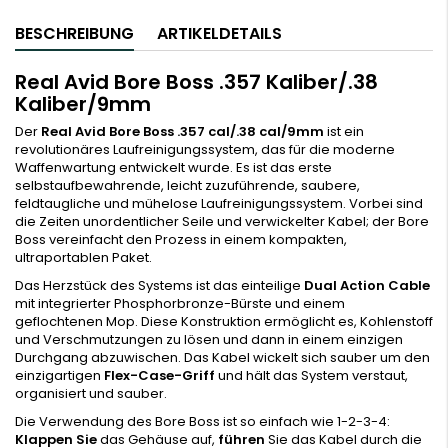
BESCHREIBUNG
ARTIKELDETAILS
Real Avid Bore Boss .357 Kaliber/.38
Kaliber/9mm
Der
Real Avid Bore Boss .357 cal/.38 cal/9mm
ist ein
revolutionäres Laufreinigungssystem, das für die moderne
Waffenwartung entwickelt wurde. Es ist das erste
selbstaufbewahrende, leicht zuzuführende, saubere,
feldtaugliche und mühelose Laufreinigungssystem. Vorbei sind
die Zeiten unordentlicher Seile und verwickelter Kabel; der Bore
Boss vereinfacht den Prozess in einem kompakten,
ultraportablen Paket.
Das Herzstück des Systems ist das einteilige
Dual Action Cable
mit integrierter Phosphorbronze-Bürste und einem
geflochtenen Mop. Diese Konstruktion ermöglicht es, Kohlenstoff
und Verschmutzungen zu lösen und dann in einem einzigen
Durchgang abzuwischen. Das Kabel wickelt sich sauber um den
einzigartigen
Flex-Case-Griff
und hält das System verstaut,
organisiert und sauber.
Die Verwendung des Bore Boss ist so einfach wie 1-2-3-4:
Klappen Sie
das Gehäuse auf,
führen
Sie das Kabel durch die