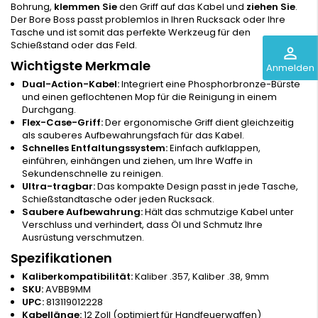
Bohrung,
klemmen Sie
den Griff auf das Kabel und
ziehen Sie
.
Der Bore Boss passt problemlos in Ihren Rucksack oder Ihre
Tasche und ist somit das perfekte Werkzeug für den
Schießstand oder das Feld.
perm_identity
Wichtigste Merkmale
Anmelden
Dual-Action-Kabel:
Integriert eine Phosphorbronze-Bürste
und einen geflochtenen Mop für die Reinigung in einem
Durchgang.
Flex-Case-Griff:
Der ergonomische Griff dient gleichzeitig
als sauberes Aufbewahrungsfach für das Kabel.
Schnelles Entfaltungssystem:
Einfach aufklappen,
einführen, einhängen und ziehen, um Ihre Waffe in
Sekundenschnelle zu reinigen.
Ultra-tragbar:
Das kompakte Design passt in jede Tasche,
Schießstandtasche oder jeden Rucksack.
Saubere Aufbewahrung:
Hält das schmutzige Kabel unter
Verschluss und verhindert, dass Öl und Schmutz Ihre
Ausrüstung verschmutzen.
Spezifikationen
Kaliberkompatibilität:
Kaliber .357, Kaliber .38, 9mm
SKU:
AVBB9MM
UPC:
813119012228
Kabellänge:
12 Zoll (optimiert für Handfeuerwaffen)