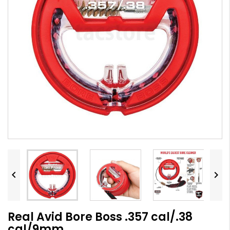


Real Avid Bore Boss .357 cal/.38
cal/9mm