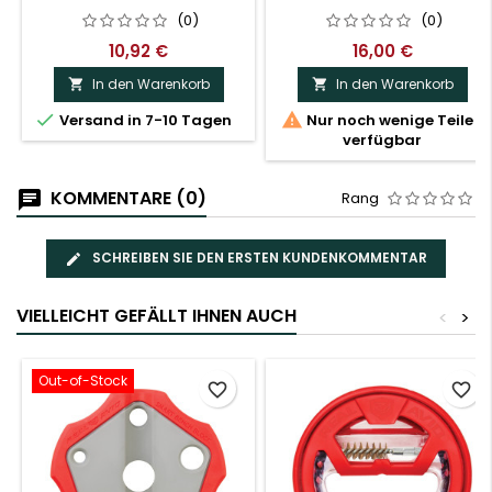
(0)
(0)
10,92 €
16,00 €
In den Warenkorb
In den Warenkorb




Versand in 7-10 Tagen
Nur noch wenige Teile
verfügbar
KOMMENTARE (0)
Rang
SCHREIBEN SIE DEN ERSTEN KUNDENKOMMENTAR
VIELLEICHT GEFÄLLT IHNEN AUCH
<
>
Out-of-Stock
favorite_border
favorite_border