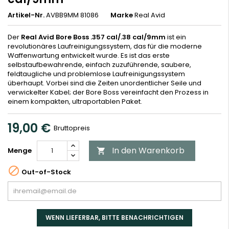
Artikel-Nr.
AVBB9MM 81086
Marke
Real Avid
Der
Real Avid Bore Boss .357 cal/.38 cal/9mm
ist ein
revolutionäres Laufreinigungssystem, das für die moderne
Waffenwartung entwickelt wurde. Es ist das erste
selbstaufbewahrende, einfach zuzuführende, saubere,
feldtaugliche und problemlose Laufreinigungssystem
überhaupt. Vorbei sind die Zeiten unordentlicher Seile und
verwickelter Kabel; der Bore Boss vereinfacht den Prozess in
einem kompakten, ultraportablen Paket.
19,00 €
Bruttopreis
In den Warenkorb
Menge


Out-of-Stock
WENN LIEFERBAR, BITTE BENACHRICHTIGEN