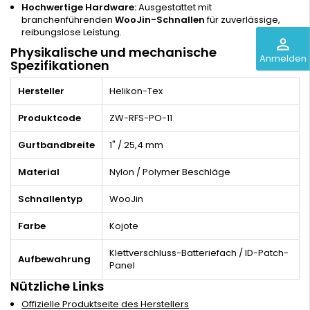
Hochwertige Hardware:
Ausgestattet mit
branchenführenden
WooJin-Schnallen
für zuverlässige,
reibungslose Leistung.
perm_identity
Physikalische und mechanische
Anmelden
Spezifikationen
Hersteller
Helikon-Tex
Produktcode
ZW-RFS-PO-11
Gurtbandbreite
1" / 25,4 mm
Material
Nylon / Polymer Beschläge
Schnallentyp
WooJin
Farbe
Kojote
Klettverschluss-Batteriefach / ID-Patch-
Aufbewahrung
Panel
Nützliche Links
Offizielle Produktseite des Herstellers