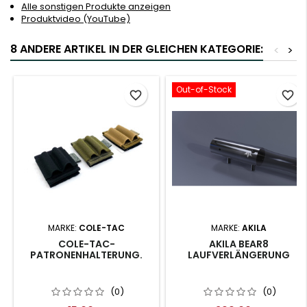
Alle sonstigen Produkte anzeigen
Produktvideo (YouTube)
8 ANDERE ARTIKEL IN DER GLEICHEN KATEGORIE:
<
>
Out-of-Stock
favorite_border
favorite_border
MARKE:
COLE-TAC
MARKE:
AKILA
COLE-TAC-
AKILA BEAR8
PATRONENHALTERUNG.
LAUFVERLÄNGERUNG
(0)
(0)