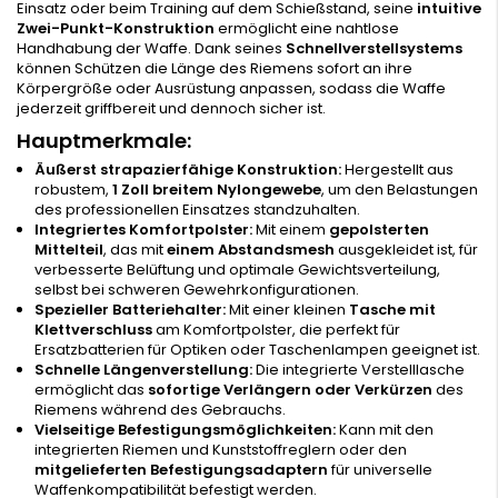
Einsatz oder beim Training auf dem Schießstand, seine
intuitive
Zwei-Punkt-Konstruktion
ermöglicht eine nahtlose
Handhabung der Waffe. Dank seines
Schnellverstellsystems
können Schützen die Länge des Riemens sofort an ihre
Körpergröße oder Ausrüstung anpassen, sodass die Waffe
jederzeit griffbereit und dennoch sicher ist.
Hauptmerkmale:
Äußerst strapazierfähige Konstruktion:
Hergestellt aus
robustem,
1 Zoll breitem Nylongewebe
, um den Belastungen
des professionellen Einsatzes standzuhalten.
Integriertes Komfortpolster:
Mit einem
gepolsterten
Mittelteil
, das mit
einem Abstandsmesh
ausgekleidet ist, für
verbesserte Belüftung und optimale Gewichtsverteilung,
selbst bei schweren Gewehrkonfigurationen.
Spezieller Batteriehalter:
Mit einer kleinen
Tasche mit
Klettverschluss
am Komfortpolster, die perfekt für
Ersatzbatterien für Optiken oder Taschenlampen geeignet ist.
Schnelle Längenverstellung:
Die integrierte Verstelllasche
ermöglicht das
sofortige Verlängern oder Verkürzen
des
Riemens während des Gebrauchs.
Vielseitige Befestigungsmöglichkeiten:
Kann mit den
integrierten Riemen und Kunststoffreglern oder den
mitgelieferten Befestigungsadaptern
für universelle
Waffenkompatibilität befestigt werden.