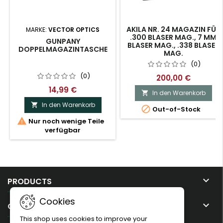
AKILA NR. 24 MAGAZIN FÜR
MARKE:
VECTOR OPTICS
.300 BLASER MAG., 7 MM
GUNPANY
BLASER MAG., .338 BLASER
DOPPELMAGAZINTASCHE
MAG.
(0)
(0)
200,00 €
14,99 €
In den Warenkorb

In den Warenkorb


Out-of-Stock

Nur noch wenige Teile
verfügbar

PRODUCTS
Cookies

OUR COMPANY
This shop uses cookies to improve your