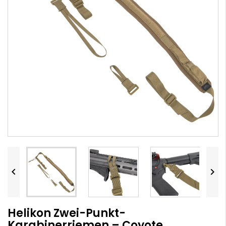


Helikon Zwei-Punkt-
Karabinerriemen – Coyote