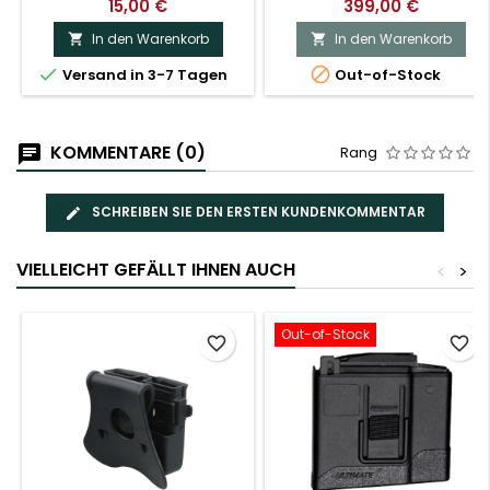
15,00 €
399,00 €
In den Warenkorb
In den Warenkorb




Versand in 3-7 Tagen
Out-of-Stock
KOMMENTARE (0)
Rang
SCHREIBEN SIE DEN ERSTEN KUNDENKOMMENTAR
VIELLEICHT GEFÄLLT IHNEN AUCH
<
>
Out-of-Stock
favorite_border
favorite_border