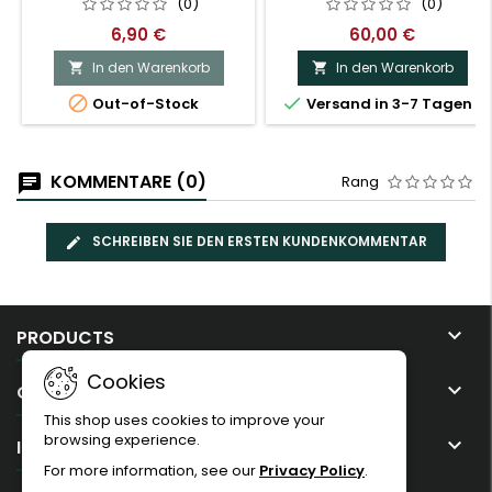
(0)
(0)
6,90 €
60,00 €
In den Warenkorb
In den Warenkorb




Out-of-Stock
Versand in 3-7 Tagen
KOMMENTARE (0)
Rang
SCHREIBEN SIE DEN ERSTEN KUNDENKOMMENTAR

PRODUCTS
Cookies

OUR COMPANY
This shop uses cookies to improve your
browsing experience.

IHR KONTO
For more information, see our
Privacy Policy
.