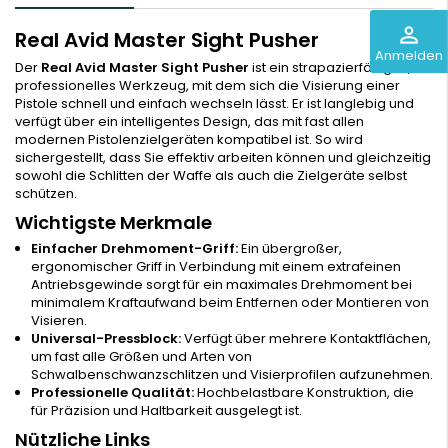
perm_identity
Real Avid Master Sight Pusher
Anmelden
Der
Real Avid Master Sight Pusher
ist ein strapazierfähiges,
professionelles Werkzeug, mit dem sich die Visierung einer
Pistole schnell und einfach wechseln lässt. Er ist langlebig und
verfügt über ein intelligentes Design, das mit fast allen
modernen Pistolenzielgeräten kompatibel ist. So wird
sichergestellt, dass Sie effektiv arbeiten können und gleichzeitig
sowohl die Schlitten der Waffe als auch die Zielgeräte selbst
schützen.
Wichtigste Merkmale
Einfacher Drehmoment-Griff:
Ein übergroßer,
ergonomischer Griff in Verbindung mit einem extrafeinen
Antriebsgewinde sorgt für ein maximales Drehmoment bei
minimalem Kraftaufwand beim Entfernen oder Montieren von
Visieren.
Universal-Pressblock:
Verfügt über mehrere Kontaktflächen,
um fast alle Größen und Arten von
Schwalbenschwanzschlitzen und Visierprofilen aufzunehmen.
Professionelle Qualität:
Hochbelastbare Konstruktion, die
für Präzision und Haltbarkeit ausgelegt ist.
Nützliche Links