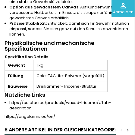
eine stabile Gewehrstütze bietet.
perm_identity
Option aus gewachstem Canvas:
Auf Kundenwunsch für
Anmelden
verbesserte Haltbarkeit im Einsatz als strapazierfähiges
gewachstes Canvas erhältlich.
Präzise Stabilität:
Entwickelt, damit sich Ihr Gewehr natürlich
einpasst, sodass Sie sich ganz auf den Schuss konzentrieren
können.
Physikalische und mechanische
Spezifikationen
Spezifikation
Details
Gewicht
1 kg
Füllung
Cole-TAC Lite-Polymer (vorgefüllt)
Bauweise
Dreikammer-Tricorne-Struktur
Nützliche Links
https://coletac.eu/products/waxed-tricorne/#tab-
description
https://angelarms.eu/en/
8 ANDERE ARTIKEL IN DER GLEICHEN KATEGORIE:
<
>