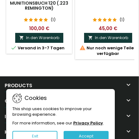
MUNITIONSBUCH 120 (.223
REMINGTON)
(1)
(1)
100,00 €
45,00 €
In den Warenkorb
In den Warenkorb




Versand in 3-7 Tagen
Nur noch wenige Teile
verfügbar

PRODUCTS
Cookies

OUR COMPANY
This shop uses cookies to improve your
browsing experience.

IHR KONTO
For more information, see our
Privacy Policy
.

KONTAKT
Exit
Accept