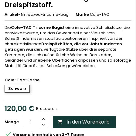
Dreispitzstoff.
Artikel-Nr.
waxed-tricorne-bag
Marke
Cole-TAC
Die
Cole-TAC Tricorne Bag
ist eine innovative Schießstütze, die
entwickelt wurde, um das Gewehr bei einer Vielzahl von
Schießhindernissen stabil zu positionieren. Inspiriert von den
charakteristischen
Dreispitzhüten, die vor Jahrhunderten
getragen wurden
, verfügt die Stütze über drei separate
Kammern, die sich auf natürliche Weise an Barrikaden,
Geländer und unebene Oberflächen anpassen und so sofortige
Stabilität für präzises Schießen gewährleisten.
Cole-Tac-Farbe
Schwarz
120,00 €
Bruttopreis
In den Warenkorb
Menge


Versand innerhalb von 3–7 Tagen