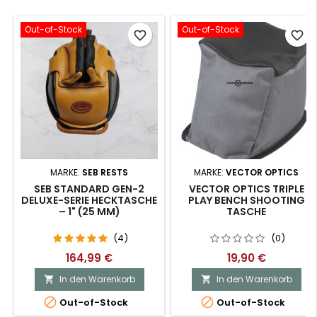
Out-of-Stock
Out-of-Stock
favorite_border
favorite_border
MARKE:
SEB RESTS
MARKE:
VECTOR OPTICS
SEB STANDARD GEN-2
VECTOR OPTICS TRIPLE
DELUXE-SERIE HECKTASCHE
PLAY BENCH SHOOTING
– 1" (25 MM)
TASCHE
(4)
(0)
164,99 €
19,90 €
In den Warenkorb
In den Warenkorb




Out-of-Stock
Out-of-Stock