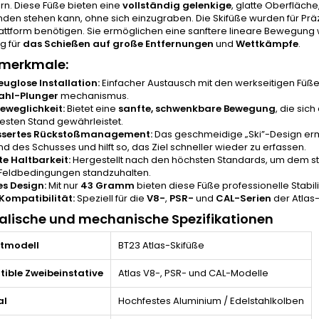
rn. Diese Füße bieten eine
vollständig gelenkige
, glatte Oberfläch
den stehen kann, ohne sich einzugraben. Die Skifüße wurden für Präz
lattform benötigen. Sie ermöglichen eine sanftere lineare Bewegung
g für
das Schießen
auf große Entfernungen
und
Wettkämpfe
.
merkmale:
uglose Installation:
Einfacher Austausch mit den werkseitigen Füße
ahl-Plunger
mechanismus.
Beweglichkeit:
Bietet eine
sanfte, schwenkbare Bewegung
, die sic
festen Stand gewährleistet.
ssertes Rückstoßmanagement:
Das geschmeidige „Ski”-Design er
d des Schusses und hilft so, das Ziel schneller wieder zu erfassen.
e Haltbarkeit:
Hergestellt nach den höchsten Standards, um dem s
Feldbedingungen standzuhalten.
es Design:
Mit nur
43 Gramm
bieten diese Füße professionelle Stabil
 Kompatibilität:
Speziell für die
V8-
,
PSR-
und
CAL-Serien
der Atlas-
alische und mechanische Spezifikationen
tmodell
BT23 Atlas-Skifüße
ible Zweibeinstative
Atlas V8-, PSR- und CAL-Modelle
al
Hochfestes Aluminium / Edelstahlkolben