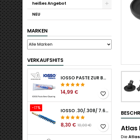
heißes Angebot
NEU
MARKEN
VERKAUFSHITS
IOSSO PASTE ZUR BOHRUNGSREINIGUNG
14,99 €
favorite_border
-17%
IOSSO .30/.308/ 7.62MM ELIMINATOR BLUE NYFLEX GUN BOR REINIGUNGSBÜRSTEN .30/.308/ 7.62MM
BESCHR
8,30 €
10,00 €
favorite_border
Atlas
Die
Atlas