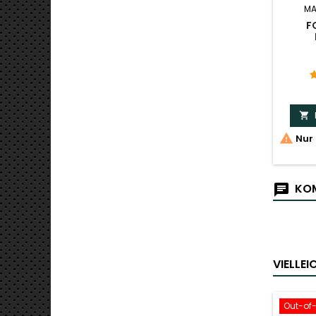
MA
F


Nur 
KOM
VIELLE
Out-of