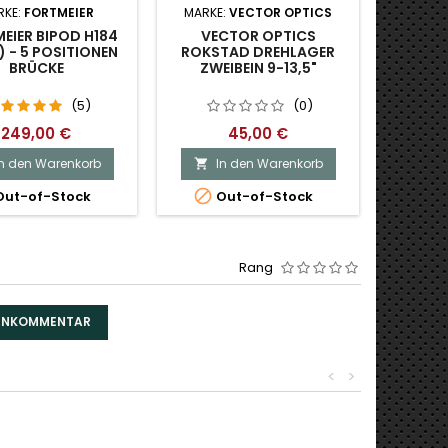
RKE:
FORTMEIER
MARKE:
VECTOR OPTICS
MAR
EIER BIPOD H184
VECTOR OPTICS
FO
) - 5 POSITIONEN
ROKSTAD DREHLAGER
BRÜCKE
ZWEIBEIN 9-13,5"
ADAP
(5)
(0)
249,00 €
45,00 €
In den Warenkorb
In den Warenkorb
I




ut-of-Stock
Out-of-Stock
O
Rang
DENKOMMENTAR
<
>