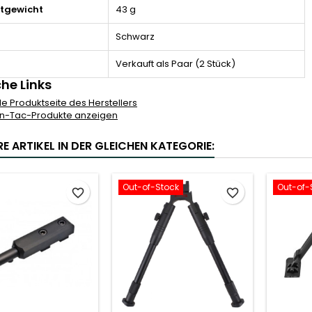
tgewicht
43 g
Schwarz
Verkauft als Paar (2 Stück)
che Links
lle Produktseite des Herstellers
un-Tac-Produkte anzeigen
E ARTIKEL IN DER GLEICHEN KATEGORIE:
Out-of-Stock
Out-of-
favorite_border
favorite_border