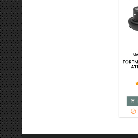
MA
FORTM
AT

