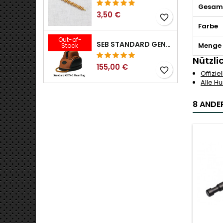
Gesam
3,50 €
favorite_border
Farbe
Out-of-
SEB STANDARD GEN-2 HECKTASCHE – 3/8", 1/2", 5/8", 3/4", 7/8", 1"
Menge
Stock
Nützli
155,00 €
favorite_border
Offizie
Alle H
8 ANDER