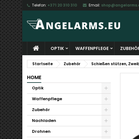
Telefon:
+371 20 310 310
Email:
shop@angelarms.
M
W
A
add_circle_outline
Si
Na
zu
OPTIK
WAFFENPFLEGE
ZUBEHÖ
Startseite
Zubehör
Schießen stützen, Zwei
HOME
Optik
Waffenpflege
Zubehör
Nachladen
Drohnen