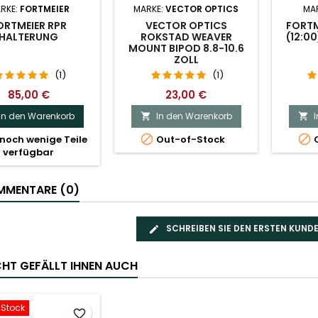
RKE:
FORTMEIER
MARKE:
VECTOR OPTICS
MA
ORTMEIER RPR
VECTOR OPTICS
FORTM
HALTERUNG
ROKSTAD WEAVER
(12:00
MOUNT BIPOD 8.8-10.6
ZOLL
(1)
(1)
85,00 €
23,00 €
In den Warenkorb
In den Warenkorb




noch wenige Teile
Out-of-Stock
O
verfügbar
MENTARE (0)
SCHREIBEN SIE DEN ERSTEN KUN
ICHT GEFÄLLT IHNEN AUCH
-Stock
favorite_border