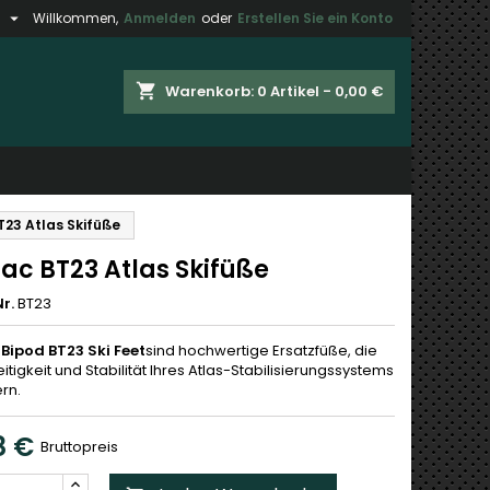

h
Willkommen,
Anmelden
oder
Erstellen Sie ein Konto
×
×
×
shopping_cart
Warenkorb:
0
Artikel - 0,00 €
gen
n
23 Atlas Skifüße
n
ac BT23 Atlas Skifüße
r.
BT23
 Bipod BT23 Ski Feet
sind hochwertige Ersatzfüße, die
eitigkeit und Stabilität Ihres Atlas-Stabilisierungssystems
rn.
8 €
Bruttopreis