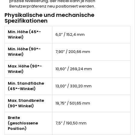
präzise Nivellierung; der Hebel kann je nach
Benutzerpräferenz neu positioniert werden.
Physikalische und mechanische
Spezifikationen
Min. Höhe (45°-
6,0” / 152,4 mm
Winkel)
Min. Höhe (90°-
7,90” / 200,66 mm
Winkel)
Max. Höhe (90°-
10,60” / 269,24 mm
Winkel)
Min. Standfläche
13,00” / 330,20 mm
(45°-Winkel)
Max. Standbreite
19,75” / 501,65 mm
(90° Winkel)
Breite
(geschlossene
7,5” / 190,50 mm
Position)