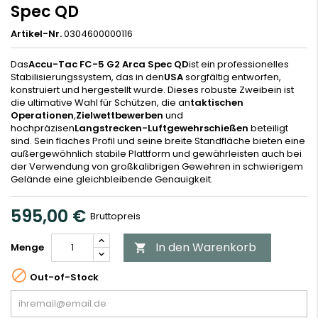
Spec QD
Artikel-Nr.
0304600000116
Das
Accu-Tac FC-5 G2 Arca Spec QD
ist ein professionelles
Stabilisierungssystem, das in den
USA
sorgfältig entworfen,
konstruiert und hergestellt wurde. Dieses robuste Zweibein ist
die ultimative Wahl für Schützen, die an
taktischen
Operationen
,
Zielwettbewerben
und
hochpräzisen
Langstrecken-Luftgewehrschießen
beteiligt
sind. Sein flaches Profil und seine breite Standfläche bieten eine
außergewöhnlich stabile Plattform und gewährleisten auch bei
der Verwendung von großkalibrigen Gewehren in schwierigem
Gelände eine gleichbleibende Genauigkeit.
595,00 €
Bruttopreis
In den Warenkorb
Menge


Out-of-Stock