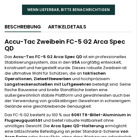
WENN LIEFERBAR, BITTE BENACHRICHTIGEN
BESCHREIBUNG
ARTIKELDETAILS
Accu-Tac Zweibein FC-5 G2 Arca Spec
QD
Das
Accu-Tac FC-5 G2 Arca Spec QD
ist ein professionelles
Stabilisierungssystem, das in den
USA
sorgfältig entwickelt,
konstruiert und hergestellt wurde. Dieses robuste Zweibein ist
die ultimative Wahl für Schützen, die an
taktischen
Operationen
,
Zielwettbewerben
und hochpräzisem
Langstreckenschießen mit Luftgewehren
beteiligt sind. Seine
flache Bauweise und breite Standfläche bieten eine
außergewöhnlich stabile Plattform und gewährleisten auch bei
der Verwendung von großkalibrigen Gewehren in schwierigem
Gelände eine gleichbleibende Genauigkeit.
Das FC-5 G2 besteht zu 100 % aus
6061 T6-Billet-Aluminium in
Flugzeugqualität
und bietet robuste Haltbarkeit ohne
unnötiges Gewicht. Die
Arca Spec QD-Halterung
ermöglicht
eine blitzschnelle Befestigung an jeder Standard-Schiene
von
Arca Swiss
oder Arca-Style, ohne dass Werkzeuge erforderlich