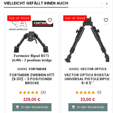
VIELLEICHT GEFÄLLT IHNEN AUCH
<
>
Out-of-Stock
Out-of-Stock
favorite_border
favorite_border
MARKE:
FORTMEIER
MARKE:
VECTOR OPTICS
FORTMEIER ZWEIBEIN H171
VECTOR OPTICS ROKSTAD
(6:00) - 3 POSITIONEN
UNIVERSAL PISTOLE BIPOD
BRÜCKE
6-6.5' '
(3)
(1)
229,00 €
23,00 €
In den Warenkorb
In den Warenkorb

