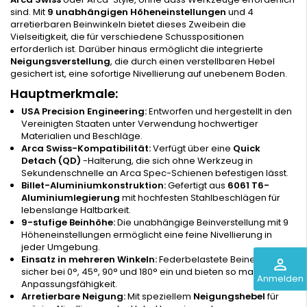
sind. Mit
9 unabhängigen Höheneinstellungen
und 4
arretierbaren Beinwinkeln bietet dieses Zweibein die
Vielseitigkeit, die für verschiedene Schusspositionen
erforderlich ist. Darüber hinaus ermöglicht die integrierte
Neigungsverstellung
, die durch einen verstellbaren Hebel
gesichert ist, eine sofortige Nivellierung auf unebenem Boden.
Hauptmerkmale:
USA Precision Engineering:
Entworfen und hergestellt in den
Vereinigten Staaten unter Verwendung hochwertiger
Materialien und Beschläge.
Arca Swiss-Kompatibilität:
Verfügt über eine
Quick
Detach (QD)
-Halterung, die sich ohne Werkzeug in
Sekundenschnelle an Arca Spec-Schienen befestigen lässt.
Billet-Aluminiumkonstruktion:
Gefertigt aus
6061 T6-
Aluminiumlegierung
mit hochfesten Stahlbeschlägen für
lebenslange Haltbarkeit.
9-stufige Beinhöhe:
Die unabhängige Beinverstellung mit 9
Höheneinstellungen ermöglicht eine feine Nivellierung in
jeder Umgebung.
Einsatz in mehreren Winkeln:
Federbelastete Beine rasten
perm_identity
sicher bei 0°, 45°, 90° und 180° ein und bieten so maximale
Anmelden
Anpassungsfähigkeit.
Arretierbare Neigung:
Mit speziellem
Neigungshebel
für