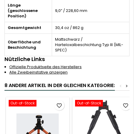
Länge
(geschlossene
9,0” / 228,60 mm
Position)
Gesamtgewicht
30,4 oz / 862 g
Mattschwarz /
Oberfläche und
Harteloxalbeschichtung Typ III (MIL-
Beschichtung
SPEC)
Nützliche Links
Offizielle Produktseite des Herstellers
Alle Zweibeinstative anzeigen
8 ANDERE ARTIKEL IN DER GLEICHEN KATEGORIE:
<
>
Out-of-Stock
Out-of-Stock
favorite_border
favorite_border