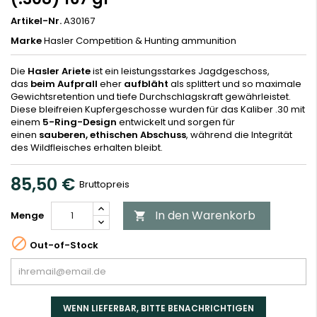
Artikel-Nr.
A30167
Marke
Hasler Competition & Hunting ammunition
Die
Hasler Ariete
ist ein leistungsstarkes Jagdgeschoss,
das
beim Aufprall
eher
aufbläht
als splittert und so maximale
Gewichtsretention und tiefe Durchschlagskraft gewährleistet.
Diese bleifreien Kupfergeschosse wurden für das Kaliber .30 mit
einem
5-Ring-Design
entwickelt und sorgen für
einen
sauberen, ethischen Abschuss
, während die Integrität
des Wildfleisches erhalten bleibt.
85,50 €
Bruttopreis
In den Warenkorb
Menge


Out-of-Stock
WENN LIEFERBAR, BITTE BENACHRICHTIGEN