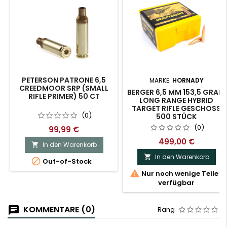
PETERSON PATRONE 6,5
MARKE:
HORNADY
CREEDMOOR SRP (SMALL
BERGER 6,5 MM 153,5 GRAIN
RIFLE PRIMER) 50 CT
LONG RANGE HYBRID
TARGET RIFLE GESCHOSS
(0)
500 STÜCK
(0)
99,99 €
499,00 €
In den Warenkorb

In den Warenkorb


Out-of-Stock

Nur noch wenige Teile
verfügbar
KOMMENTARE (0)
Rang