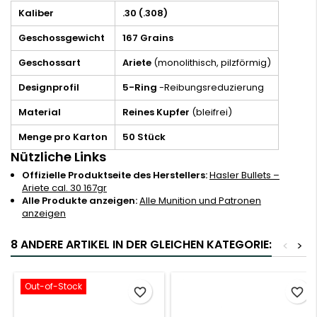
Kaliber
.30 (.308)
Geschossgewicht
167 Grains
Geschossart
Ariete
(monolithisch, pilzförmig)
Designprofil
5-Ring
-Reibungsreduzierung
Material
Reines Kupfer
(bleifrei)
Menge pro Karton
50 Stück
Nützliche Links
Offizielle Produktseite des Herstellers:
Hasler Bullets –
Ariete cal. 30 167gr
Alle Produkte anzeigen:
Alle Munition und Patronen
anzeigen
8 ANDERE ARTIKEL IN DER GLEICHEN KATEGORIE:
<
>
Out-of-Stock
favorite_border
favorite_border