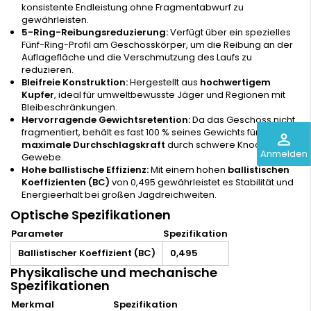
konsistente Endleistung ohne Fragmentabwurf zu
gewährleisten.
5-Ring-Reibungsreduzierung:
Verfügt über ein spezielles
Fünf-Ring-Profil am Geschosskörper, um die Reibung an der
Auflagefläche und die Verschmutzung des Laufs zu
reduzieren.
Bleifreie Konstruktion:
Hergestellt aus
hochwertigem
Kupfer
, ideal für umweltbewusste Jäger und Regionen mit
Bleibeschränkungen.
Hervorragende Gewichtsretention:
Da das Geschoss nicht
fragmentiert, behält es fast 100 % seines Gewichts für
perm_identity
maximale Durchschlagskraft
durch schwere Knochen und
Anmelden
Gewebe.
Hohe ballistische Effizienz:
Mit einem hohen
ballistischen
Koeffizienten (BC)
von 0,495 gewährleistet es Stabilität und
Energieerhalt bei großen Jagdreichweiten.
Optische Spezifikationen
Parameter
Spezifikation
Ballistischer Koeffizient (BC)
0,495
Physikalische und mechanische
Spezifikationen
Merkmal
Spezifikation