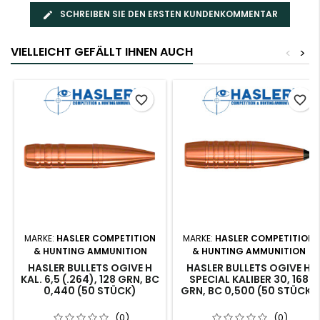
SCHREIBEN SIE DEN ERSTEN KUNDENKOMMENTAR
VIELLEICHT GEFÄLLT IHNEN AUCH
<
>
favorite_border
favorite_border
MARKE:
HASLER COMPETITION
MARKE:
HASLER COMPETITION
& HUNTING AMMUNITION
& HUNTING AMMUNITION
HASLER BULLETS OGIVE H
HASLER BULLETS OGIVE H
KAL. 6,5 (.264), 128 GRN, BC
SPECIAL KALIBER 30, 168
0,440 (50 STÜCK)
GRN, BC 0,500 (50 STÜCK)
(0)
(0)