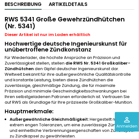
BESCHREIBUNG
ARTIKELDETAILS
RWS 5341 Große Gewehrzündhütchen
(Nr. 5341)
Dieser Artikel ist nur im Laden erhältlich
Hochwertige deutsche Ingenieurskunst für
unübertroffene Zündkonstanz
Für Wiederlader, die höchste Ansprüche an Präzision und
Zuverlässigkeit stellen, stellen
die RWS Nr. 5341 Großkaliber-
Zündhütchen
den Gipfel deutscher Ingenieurskunst dar.
Weltweit bekannt für ihre außergewöhnliche Qualitätskontrolle
und konstante Leistung, bieten diese Zündhütchen die
zuverlässige, gleichmäßige Zündung, die für maximale
Präzision und minimale Geschwindigkeitsschwankungen bei
Ihren selbstgeladenen Patronen erforderlich ist. Vertrauen Sie
auf RWS als Grundlage für Ihre präziseste Großkaliber-Munition.
Hauptmerkmale:
perm_identity
Außergewöhnliche Gleichmäßigkeit:
Hergestellt nach
extrem engen Toleranzen, um eine zuverlässige Zündung
Anmelden
und einheitliche Verbrennungseigenschaften von Zündkapsel
zu Zündkapsel zu gewährleisten.