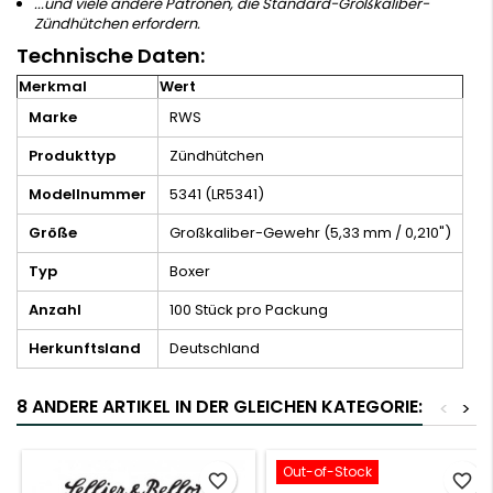
...und viele andere Patronen, die Standard-Großkaliber-
Zündhütchen erfordern.
Technische Daten:
Merkmal
Wert
Marke
RWS
Produkttyp
Zündhütchen
Modellnummer
5341 (LR5341)
Größe
Großkaliber-Gewehr (5,33 mm / 0,210")
Typ
Boxer
Anzahl
100 Stück pro Packung
Herkunftsland
Deutschland
8 ANDERE ARTIKEL IN DER GLEICHEN KATEGORIE:
<
>
Out-of-Stock
favorite_border
favorite_border