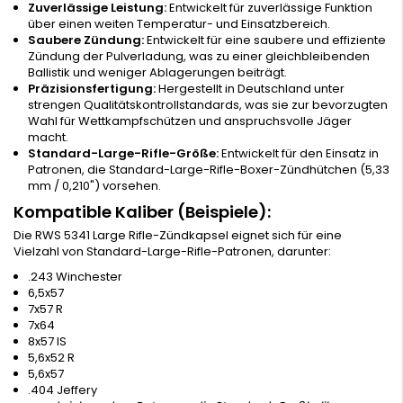
Zuverlässige Leistung:
Entwickelt für zuverlässige Funktion
über einen weiten Temperatur- und Einsatzbereich.
Saubere Zündung:
Entwickelt für eine saubere und effiziente
Zündung der Pulverladung, was zu einer gleichbleibenden
Ballistik und weniger Ablagerungen beiträgt.
Präzisionsfertigung:
Hergestellt in Deutschland unter
strengen Qualitätskontrollstandards, was sie zur bevorzugten
Wahl für Wettkampfschützen und anspruchsvolle Jäger
macht.
Standard-Large-Rifle-Größe:
Entwickelt für den Einsatz in
Patronen, die Standard-Large-Rifle-Boxer-Zündhütchen (5,33
mm / 0,210") vorsehen.
Kompatible Kaliber (Beispiele):
Die RWS 5341 Large Rifle-Zündkapsel eignet sich für eine
Vielzahl von Standard-Large-Rifle-Patronen, darunter:
.243 Winchester
6,5x57
7x57 R
7x64
8x57 IS
5,6x52 R
5,6x57
.404 Jeffery