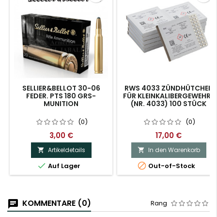
SELLIER&BELLOT 30-06
RWS 4033 ZÜNDHÜTCHEN
FEDER. PTS 180 GRS-
FÜR KLEINKALIBERGEWEHRE
MUNITION
(NR. 4033) 100 STÜCK
(0)
(0)
3,00 €
17,00 €
Artikeldetails
In den Warenkorb




Auf Lager
Out-of-Stock
KOMMENTARE (0)
Rang