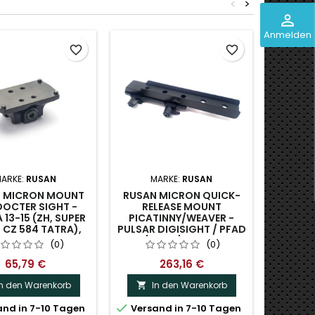
<
>
perm_identity
Anmelden
favorite_border
favorite_border
ARKE:
RUSAN
MARKE:
RUSAN
M
 MICRON MOUNT
RUSAN MICRON QUICK-
RUS
DOCTER SIGHT -
RELEASE MOUNT
ADAPT
 13-15 (ZH, SUPER
PICATINNY/WEAVER -
AD
 CZ 584 TATRA),
PULSAR DIGISIGHT / PFAD
SCHRAUBE
/ APEX/ TALION
(0)
(0)
65,79 €
263,16 €
In den Warenkorb
In den Warenkorb
I




nd in 7-10 Tagen
Versand in 7-10 Tagen
Nur n