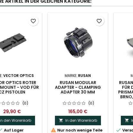
E ARTIKEL IN DER GLEICHEN KATEGORIE:
favorite_border
favorite_border
E:
VECTOR OPTICS
MARKE:
RUSAN
M
OR OPTICS ROTER
RUSAN MODULAR
RUSAN
 MOUNT - VOD FÜR
ADAPTER - CLAMPING
FÜR 
CZ PISTOLEN
ADAPTER 30 MM
PRISMA
BRNO,
(0)
(0)
29,90 €
165,00 €
In den Warenkorb
In den Warenkorb





Auf Lager
Nur noch wenige Teile
Versa