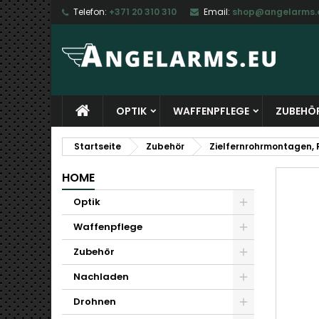
Telefon:
+371 20 310 310
Email:
shop@angelarms.
M
W
A
add_circle_outline
Si
Na
zu
OPTIK
WAFFENPFLEGE
ZUBEHÖ
Startseite
Zubehör
Zielfernrohrmontagen, 
HOME
Optik
Waffenpflege
Zubehör
Nachladen
Drohnen