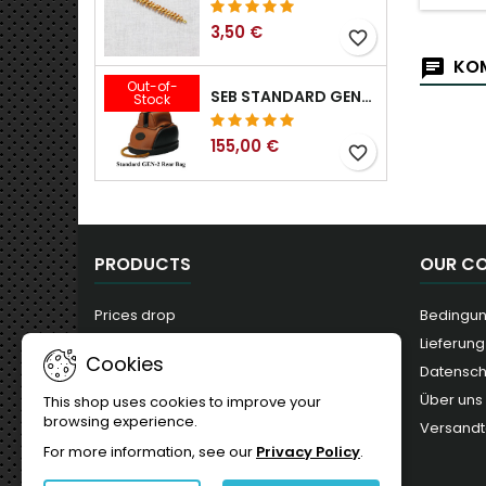
3,50 €
favorite_border
KOM
Out-of-
SEB STANDARD GEN-2 HECKTASCHE – 3/8", 1/2", 5/8", 3/4", 7/8", 1"
Stock
155,00 €
favorite_border
PRODUCTS
OUR C
Prices drop
Bedingun
New products
Lieferung
Cookies
Best sales
Datensc
Über uns
This shop uses cookies to improve your
browsing experience.
Versandt
For more information, see our
Privacy Policy
.