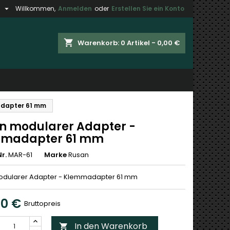

h
Willkommen,
Anmelden
oder
Erstellen Sie ein Konto
×
×
×
shopping_cart
Warenkorb:
0
Artikel - 0,00 €
gen
n
adapter 61 mm
n
n modularer Adapter -
madapter 61 mm
r.
MAR-61
Marke
Rusan
odularer Adapter - Klemmadapter 61 mm
00 €
Bruttopreis
In den Warenkorb
