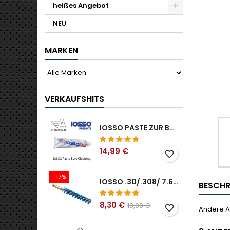
heißes Angebot
NEU
MARKEN
VERKAUFSHITS
IOSSO PASTE ZUR BOHRUNGSREINIGUNG
14,99 €
favorite_border
-17%
IOSSO .30/.308/ 7.62MM ELIMINATOR BLUE NYFLEX GUN BOR REINIGUNGSBÜRSTEN .30/.308/ 7.62MM
BESCHR
8,30 €
10,00 €
favorite_border
Andere A