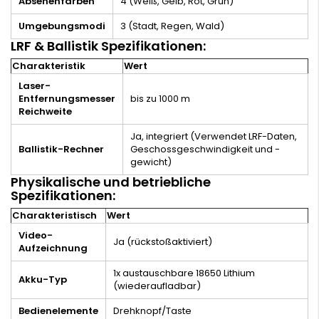
Absehenfarben
4 (Weiß, Gelb, Rot, Grün)
Umgebungsmodi
3 (Stadt, Regen, Wald)
LRF & Ballistik Spezifikationen:
Charakteristik
Wert
Laser-
Entfernungsmesser
bis zu 1000 m
Reichweite
Ja, integriert (Verwendet LRF-Daten,
Ballistik-Rechner
Geschossgeschwindigkeit und -
gewicht)
Physikalische und betriebliche
Spezifikationen:
Charakteristisch
Wert
Video-
Ja (rückstoßaktiviert)
Aufzeichnung
1x austauschbare 18650 Lithium
Akku-Typ
(wiederaufladbar)
Bedienelemente
Drehknopf/Taste