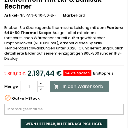
Rechner
Artikel-Nr.
PAN-640-50-LRF
Marke
Pard
Erleben Sie überragende thermische Leistung mit dem
Pantera
640-50 Thermal Scope
. Ausgestattet mit einem
fortschrittlichen Wärmesensor mit außergewöhnlicher
Empfindlichkeit (NETD≤20mK), erkennt dieses Spektiv
Temperaturschwankungen unter 0,020°C und liefert unglaublich
detaillierte Bilder auf seinem einzigartigen 800x800 runden IPS-
Display
2.197,44 €
24,2% sparen
Bruttopreis
2.899,00 €
In den Warenkorb
Menge


Out-of-Stock
WENN LIEFERBAR, BITTE BENACHRICHTIGEN