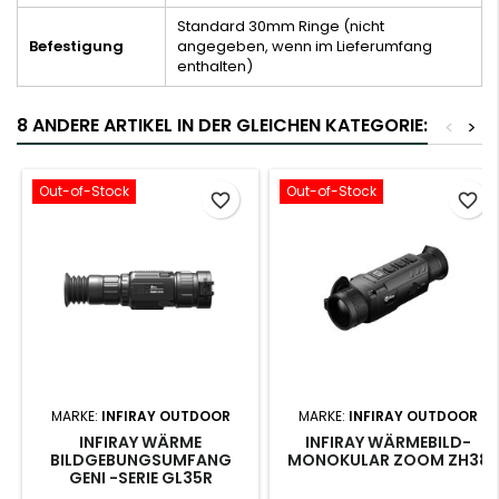
Standard 30mm Ringe (nicht
Befestigung
angegeben, wenn im Lieferumfang
enthalten)
8 ANDERE ARTIKEL IN DER GLEICHEN KATEGORIE:
<
>
Out-of-Stock
Out-of-Stock
favorite_border
favorite_border
MARKE:
INFIRAY OUTDOOR
MARKE:
INFIRAY OUTDOOR
INFIRAY WÄRME
INFIRAY WÄRMEBILD-
BILDGEBUNGSUMFANG
MONOKULAR ZOOM ZH38
GENI -SERIE GL35R