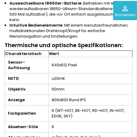
Auswechselbare 18650er-Batterie:
Betrieben mit einer
perm_identity
wiederaufladbaren 18650-Lithium-Standardbatterie (bis zu
500 Mal aufladbar), die vor Ort einfach ausgetauscht werden
Anmelden
kann.
Intuitive Bedienelemente:
Mit einem benutzerfreundlichen,
multidirektionalen Drehknopf/Knopf für einfache
Menünavigation und Einstellungen.
Thermische und optische Spezifikationen:
Charakteristisch
Wert
Sensor-
640x512 Pixel
Auflösung
NETD
≤20mK
Objektiv
50mm
Anzeige
800x800 Rund IPS
6 (WT-HOT, BK-HOT, RD-HOT, IN-HOT,
Farbpaletten
EDGE, SKY)
Absehen-Stile
6