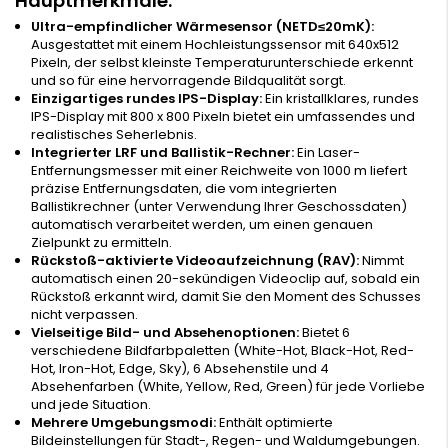
Hauptmerkmale:
Ultra-empfindlicher Wärmesensor (NETD≤20mK):
Ausgestattet mit einem Hochleistungssensor mit 640x512
Pixeln, der selbst kleinste Temperaturunterschiede erkennt
und so für eine hervorragende Bildqualität sorgt.
Einzigartiges rundes IPS-Display:
Ein kristallklares, rundes
IPS-Display mit 800 x 800 Pixeln bietet ein umfassendes und
realistisches Seherlebnis.
Integrierter LRF und Ballistik-Rechner:
Ein Laser-
Entfernungsmesser mit einer Reichweite von 1000 m liefert
präzise Entfernungsdaten, die vom integrierten
Ballistikrechner (unter Verwendung Ihrer Geschossdaten)
automatisch verarbeitet werden, um einen genauen
Zielpunkt zu ermitteln.
Rückstoß-aktivierte Videoaufzeichnung (RAV):
Nimmt
automatisch einen 20-sekündigen Videoclip auf, sobald ein
Rückstoß erkannt wird, damit Sie den Moment des Schusses
nicht verpassen.
Vielseitige Bild- und Absehenoptionen:
Bietet 6
verschiedene Bildfarbpaletten (White-Hot, Black-Hot, Red-
Hot, Iron-Hot, Edge, Sky), 6 Absehenstile und 4
Absehenfarben (White, Yellow, Red, Green) für jede Vorliebe
und jede Situation.
Mehrere Umgebungsmodi:
Enthält optimierte
Bildeinstellungen für Stadt-, Regen- und Waldumgebungen.