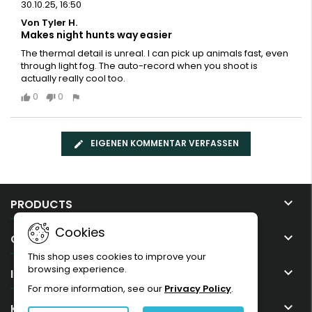
30.10.25, 16:50
Von Tyler H.
Makes night hunts way easier
The thermal detail is unreal. I can pick up animals fast, even
through light fog. The auto-record when you shoot is
actually really cool too.
0
0
EIGENEN KOMMENTAR VERFASSEN

PRODUCTS
Cookies

OUR COMPANY
This shop uses cookies to improve your
browsing experience.

IHR KONTO
For more information, see our
Privacy Policy
.

KONTAKT