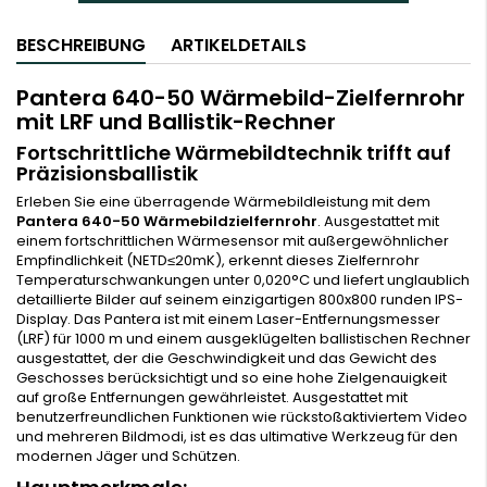
BESCHREIBUNG
ARTIKELDETAILS
Pantera 640-50 Wärmebild-Zielfernrohr
mit LRF und Ballistik-Rechner
Fortschrittliche Wärmebildtechnik trifft auf
Präzisionsballistik
Erleben Sie eine überragende Wärmebildleistung mit dem
Pantera 640-50 Wärmebildzielfernrohr
. Ausgestattet mit
einem fortschrittlichen Wärmesensor mit außergewöhnlicher
Empfindlichkeit (NETD≤20mK), erkennt dieses Zielfernrohr
Temperaturschwankungen unter 0,020°C und liefert unglaublich
detaillierte Bilder auf seinem einzigartigen 800x800 runden IPS-
Display. Das Pantera ist mit einem Laser-Entfernungsmesser
(LRF) für 1000 m und einem ausgeklügelten ballistischen Rechner
ausgestattet, der die Geschwindigkeit und das Gewicht des
Geschosses berücksichtigt und so eine hohe Zielgenauigkeit
auf große Entfernungen gewährleistet. Ausgestattet mit
benutzerfreundlichen Funktionen wie rückstoßaktiviertem Video
und mehreren Bildmodi, ist es das ultimative Werkzeug für den
modernen Jäger und Schützen.