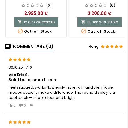
(0)
(0)
2.995,00 €
3.200,00 €
In den Warenkorb
In den Warenkorb




Out-of-Stock
Out-of-Stock
KOMMENTARE (2)
Rang
30.10.25, 17:10
Von Eric S.
Solid build, smart tech
Feels rugged, works flawlessly in the rain, and the image
modes actually make a difference. The round display is a
cool touch — super clear and bright.
0
0