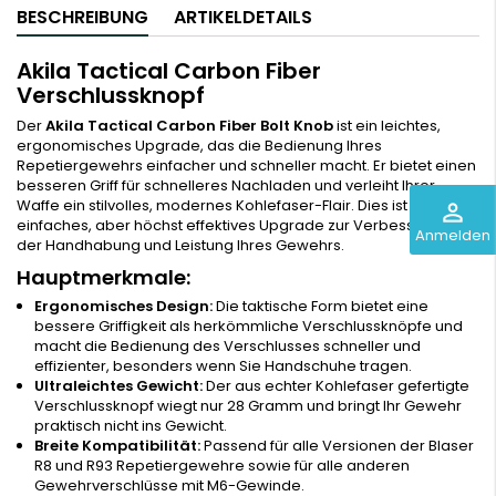
BESCHREIBUNG
ARTIKELDETAILS
Akila Tactical Carbon Fiber
Verschlussknopf
Der
Akila Tactical Carbon Fiber Bolt Knob
ist ein leichtes,
ergonomisches Upgrade, das die Bedienung Ihres
Repetiergewehrs einfacher und schneller macht. Er bietet einen
besseren Griff für schnelleres Nachladen und verleiht Ihrer
Waffe ein stilvolles, modernes Kohlefaser-Flair. Dies ist ein
perm_identity
einfaches, aber höchst effektives Upgrade zur Verbesserung
Anmelden
der Handhabung und Leistung Ihres Gewehrs.
Hauptmerkmale:
Ergonomisches Design:
Die taktische Form bietet eine
bessere Griffigkeit als herkömmliche Verschlussknöpfe und
macht die Bedienung des Verschlusses schneller und
effizienter, besonders wenn Sie Handschuhe tragen.
Ultraleichtes Gewicht:
Der aus echter Kohlefaser gefertigte
Verschlussknopf wiegt nur 28 Gramm und bringt Ihr Gewehr
praktisch nicht ins Gewicht.
Breite Kompatibilität:
Passend für alle Versionen der Blaser
R8 und R93 Repetiergewehre sowie für alle anderen
Gewehrverschlüsse mit M6-Gewinde.