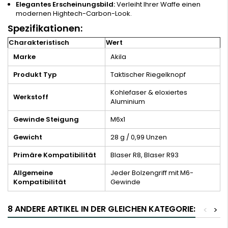
Elegantes Erscheinungsbild:
Verleiht Ihrer Waffe einen
modernen Hightech-Carbon-Look.
Spezifikationen:
Charakteristisch
Wert
Marke
Akila
Produkt Typ
Taktischer Riegelknopf
Kohlefaser & eloxiertes
Werkstoff
Aluminium
Gewinde Steigung
M6x1
Gewicht
28 g / 0,99 Unzen
Primäre Kompatibilität
Blaser R8, Blaser R93
Allgemeine
Jeder Bolzengriff mit M6-
Kompatibilität
Gewinde
8 ANDERE ARTIKEL IN DER GLEICHEN KATEGORIE:
<
>