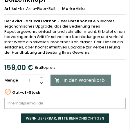
Artikel-Nr.
Akila-Fiber-Bolt
Marke
Akila
Der
Akila Tactical Carbon Fiber Bolt Knob
ist ein leichtes,
ergonomisches Upgrade, das die Bedienung Ihres
Repetiergewehrs einfacher und schneller macht. Er bietet einen
hervorragenden Griff für schnellere Nachladungen und verleiht
Ihrer Waffe ein stilvolles, modernes Kohlefaser-Flair. Dies ist ein
einfaches, aber höchst effektives Upgrade zur Verbesserung
der Handhabung und Leistung Ihres Gewehrs.
159,00 €
Bruttopreis
In den Warenkorb
Menge


Out-of-Stock
WENN LIEFERBAR, BITTE BENACHRICHTIGEN