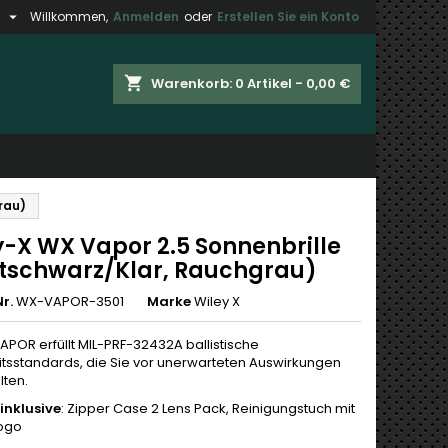

h
Willkommen,
Anmelden
oder
Erstellen Sie ein Konto
×
×
×
shopping_cart
Warenkorb:
0
Artikel - 0,00 €
gen
n
rau)
n
y-X WX Vapor 2.5 Sonnenbrille
tschwarz/Klar, Rauchgrau)
r.
WX-VAPOR-3501
Marke
Wiley X
APOR erfüllt MIL-PRF-32432A ballistische
itsstandards, die Sie vor unerwarteten Auswirkungen
lten.
inklusive
: Zipper Case 2 Lens Pack, Reinigungstuch mit
Logo