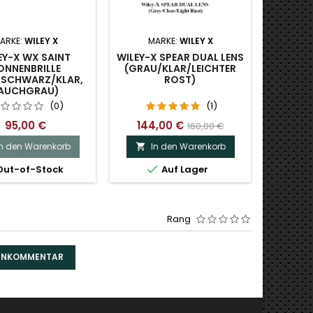
ARKE:
WILEY X
MARKE:
WILEY X
M
EY-X WX SAINT
WILEY-X SPEAR DUAL LENS
WIL
ONNENBRILLE
(GRAU/KLAR/LEICHTER
SO
SCHWARZ/KLAR,
ROST)
(MATT
AUCHGRAU)
(0)
(1)
95,00 €
144,00 €
160,00 €
In den Warenkorb
In den Warenkorb
I




ut-of-Stock
Auf Lager
O
Rang
DENKOMMENTAR