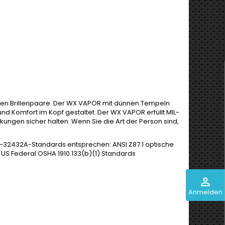
sten Brillenpaare. Der WX VAPOR mit dünnen Tempeln
nd Komfort im Kopf gestaltet. Der WX VAPOR erfüllt MIL-
kungen sicher halten. Wenn Sie die Art der Person sind,
RF-32432A-Standards entsprechen: ANSI Z87.1 optische
S Federal OSHA 1910.133(b)(1) Standards
perm_identity
Anmelden