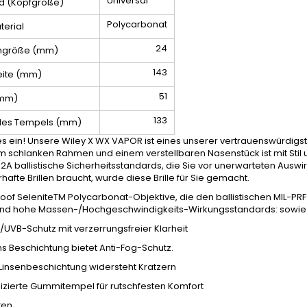
Universal
d (Kopfgröße)
Polycarbonat
terial
24
ngröße (mm)
143
eite (mm)
51
(mm)
133
des Tempels (mm)
es ein! Unsere Wiley X WX VAPOR ist eines unserer vertrauenswürdig
 schlanken Rahmen und einem verstellbaren Nasenstück ist mit Stil u
A ballistische Sicherheitsstandards, die Sie vor unerwarteten Auswir
hafte Brillen braucht, wurde diese Brille für Sie gemacht.
oof SeleniteTM Polycarbonat-Objektive, die den ballistischen MIL-P
 und hohe Massen-/Hochgeschwindigkeits-Wirkungsstandards: sowie U
UVB-Schutz mit verzerrungsfreier Klarheit
ns Beschichtung bietet Anti-Fog-Schutz.
Linsenbeschichtung widersteht Kratzern
izierte Gummitempel für rutschfesten Komfort
ten