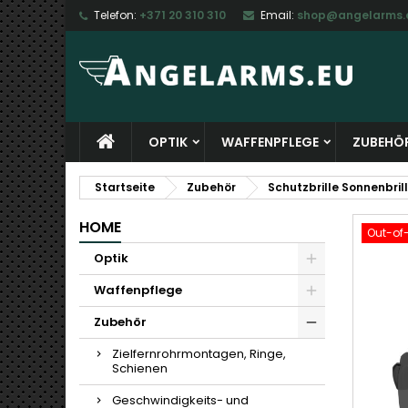
Telefon:
+371 20 310 310
Email:
shop@angelarms.
M
W
A
add_circle_outline
Si
Na
zu
OPTIK
WAFFENPFLEGE
ZUBEHÖ
Startseite
Zubehör
Schutzbrille Sonnenbril
HOME
Out-of
Optik
Waffenpflege
Zubehör
Zielfernrohrmontagen, Ringe,
Schienen
Geschwindigkeits- und