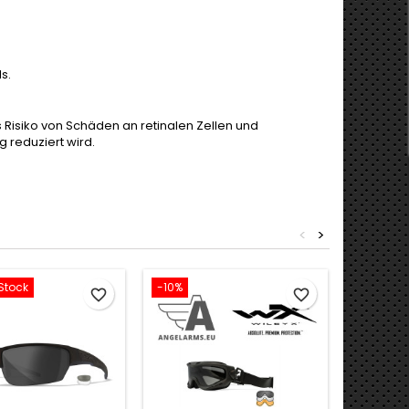
s.
s Risiko von Schäden an retinalen Zellen und
 reduziert wird.
<
>
Stock
-10%
Out-of-S
favorite_border
favorite_border