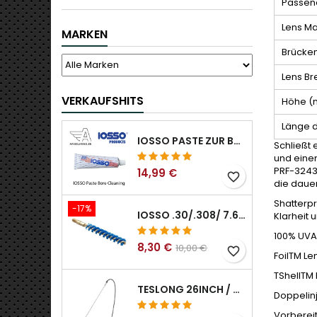
Passen
Lens Ma
MARKEN
Brücke
Lens Br
VERKAUFSHITS
Höhe 
Länge 
IOSSO PASTE ZUR BOHRUNGSREINIGUNG
Schließt 
und einem
PRF-32432
14,99 €
favorite_border
die dauer
Shatterpr
-17%
IOSSO .30/.308/ 7.62MM ELIMINATOR BLUE NYFLEX GUN BOR REINIGUNGSBÜRSTEN .30/.308/ 7.62MM
Klarheit
100% UVA/
8,30 €
10,00 €
favorite_border
FoilTM Le
TShellTM 
TESLONG 26INCH / 66CM STARRER USB BOROSKOP
Doppelinj
Vorberei