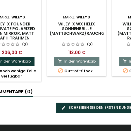
MARKE:
WILEY X
MARKE:
WILEY X
M
LEY-X FOUNDER
WILEY-X WX HELIX
WIL
IVATE POLARIZED
SONNENBRILLE
S
N MIRROR, MATT
(MATTSCHWARZ/RAUCHGRAU)
(MATT
APHITRAHMEN
R
(0)
(0)
206,00 €
113,00 €
In den Warenkorb
In den Warenkorb




noch wenige Teile
Out-of-Stock
O
verfügbar
MENTARE (0)
SCHREIBEN SIE DEN ERSTEN KUN