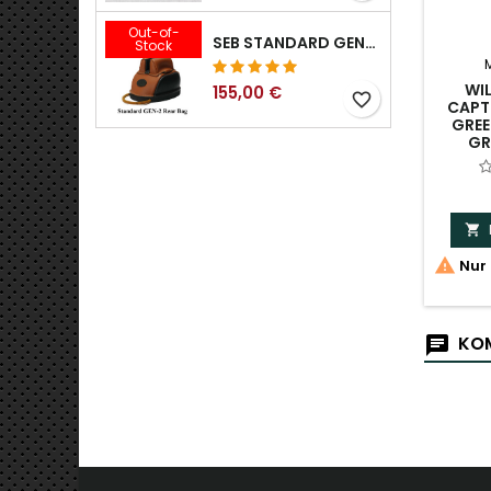
Out-of-
SEB STANDARD GEN-2 HECKTASCHE – 3/8", 1/2", 5/8", 3/4", 7/8", 1"
Stock
WI
155,00 €
favorite_border
CAPT
GREE
GR


Nur 
KOM