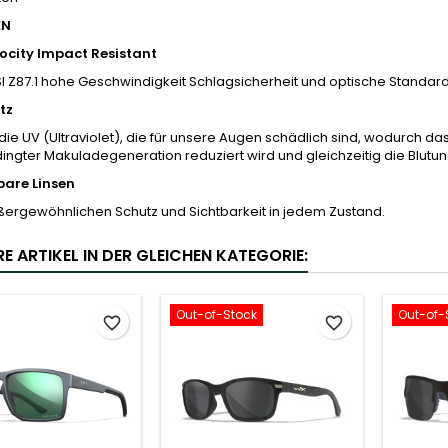
EN
ocity Impact Resistant
NSI Z87.1 hohe Geschwindigkeit Schlagsicherheit und optische Standard
tz
 die UV (Ultraviolet), die für unsere Augen schädlich sind, wodurch da
ingter Makuladegeneration reduziert wird und gleichzeitig die Blutung
are Linsen
ßergewöhnlichen Schutz und Sichtbarkeit in jedem Zustand.
E ARTIKEL IN DER GLEICHEN KATEGORIE:
Out-of-Stock
Out-of-
favorite_border
favorite_border