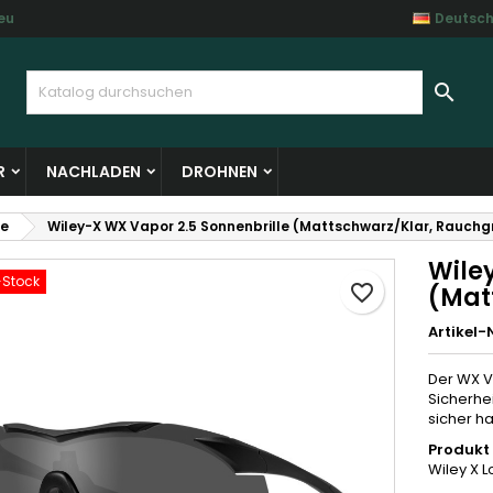
eu
Deutsc
y wishlists
unschliste erstellen
nmelden

Create new list
e müssen angemeldet sein, um Artikel Ihrer Wunschliste hinzufü
me der Wunschliste
 können.
R
NACHLADEN
DROHNEN
Abbrechen
Anmelde
le
Wiley-X WX Vapor 2.5 Sonnenbrille (Mattschwarz/Klar, Rauchg
Abbrechen
Wunschliste erstelle
Wile
-Stock
favorite_border
(Mat
Artikel-N
Der WX V
Sicherhe
sicher ha
Produkt 
Wiley X 