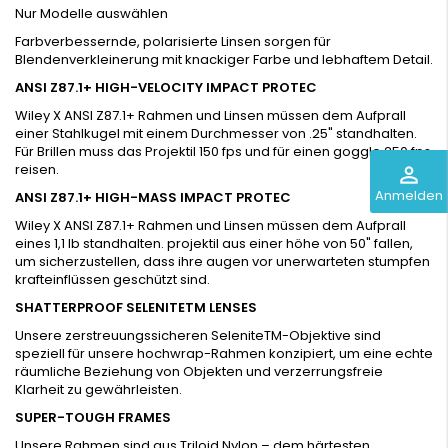
Nur Modelle auswählen
Farbverbessernde, polarisierte Linsen sorgen für
Blendenverkleinerung mit knackiger Farbe und lebhaftem Detail.
ANSI Z87.1+ HIGH-VELOCITY IMPACT PROTEC
Wiley X ANSI Z87.1+ Rahmen und Linsen müssen dem Aufprall
einer Stahlkugel mit einem Durchmesser von .25" standhalten.
Für Brillen muss das Projektil 150 fps und für einen goggle 250 fps
reisen.
perm_identity
Anmelden
ANSI Z87.1+ HIGH-MASS IMPACT PROTEC
Wiley X ANSI Z87.1+ Rahmen und Linsen müssen dem Aufprall
eines 1,1 lb standhalten. projektil aus einer höhe von 50" fallen,
um sicherzustellen, dass ihre augen vor unerwarteten stumpfen
krafteinflüssen geschützt sind.
SHATTERPROOF SELENITETM LENSES
Unsere zerstreuungssicheren SeleniteTM-Objektive sind
speziell für unsere hochwrap-Rahmen konzipiert, um eine echte
räumliche Beziehung von Objekten und verzerrungsfreie
Klarheit zu gewährleisten.
SUPER-TOUGH FRAMES
Unsere Rahmen sind aus Triloid Nylon – dem härtesten