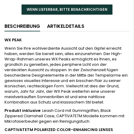
WENN LIEFERBAR, BITTE BENACHRICHTIGEN
BESCHREIBUNG
ARTIKELDETAILS
WX PEAK
Wenn Sie Ihre wohlverdiente Aussicht auf den Gipfel erreicht
haben, werden Sie bereit sein, alles einzunehmen. Der High-
Wrap-Rahmen unseres WX Peaks ermöglicht es Ihnen, es
gründlich zu genießen, jedes periphere Licht von der
verdeckten Aussicht zu stoppen. In der Zwischenzeit fügen
bescheidene Designelemente in der Mitte der Tempelarme ein
gewisses visuelles Interesse und ein bisschen Flair zu seiner
ikonischen, rechteckigen Form. Vielleicht ist dies der Grund,
warum, Jahr für Jahr, der WX Peak weiterhin eine unserer
meistverkauften Sonnenbrillen ist und eine nahtlose
Kombination aus Schutz und klassischem Stil bietet.
Produkt inklusive
: Leash Cord mit Gummigriffen, Black
Zippered Clamshell Case, CAPTIVATETM Modelle kommen mit
Mikrofaserbeutel gegen ein Reinigungstuch.
CAPTIVATETM POLARIZED COLOR-ENHANCING LENSES