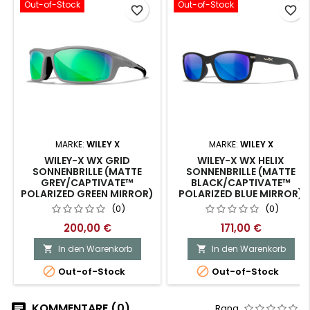
Out-of-Stock
Out-of-Stock
favorite_border
favorite_border
MARKE:
WILEY X
MARKE:
WILEY X
WILEY-X WX GRID
WILEY-X WX HELIX
SONNENBRILLE (MATTE
SONNENBRILLE (MATTE
GREY/CAPTIVATE™
BLACK/CAPTIVATE™
POLARIZED GREEN MIRROR)
POLARIZED BLUE MIRROR)
(0)
(0)
200,00 €
171,00 €
In den Warenkorb
In den Warenkorb




Out-of-Stock
Out-of-Stock
KOMMENTARE (0)
Rang