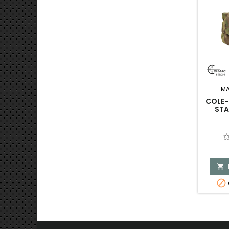
MA
COLE-
STA

