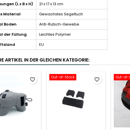
ngen (L x B x H)
21 x 17 x 13 cm
s Material
Gewachstes Segeltuch
al Boden
Anti-Rutsch-Gewebe
l der Füllung
Leichtes Polymer
ftsland
EU
E ARTIKEL IN DER GLEICHEN KATEGORIE:
Out-of-Stock
Out-of-
favorite_border
favorite_border