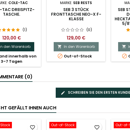
RKE:
COLE-TAC
MARKE:
SEB RESTS
MA
-TAC DREISPITZ-
SEB 3 STÜCK
SEB 
TASCHE.
FRONTTASCHE NEO-X F-
D
KLASSE
HECKTAS
5/8"
(1)
(0)
120,00 €
129,00 €
In den Warenkorb
In den Warenkorb




and innerhalb von
Out-of-Stock
O
3–7 Tagen
MENTARE (0)
SCHREIBEN SIE DEN ERSTEN KUN
ICHT GEFÄLLT IHNEN AUCH
-Stock
Out-of-Stock
Out-of-
favorite_border
favorite_border