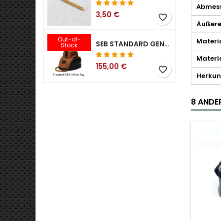
Abmessu
3,50 €
favorite_border
Äußere
Out-of-
Materi
SEB STANDARD GEN-2 HECKTASCHE – 3/8", 1/2", 5/8", 3/4", 7/8", 1"
Stock
Materia
155,00 €
favorite_border
Herkun
8 ANDER