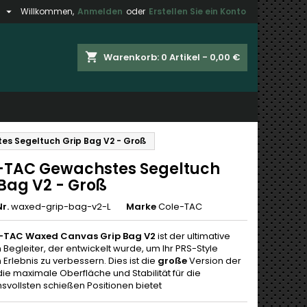

h
Willkommen,
Anmelden
oder
Erstellen Sie ein Konto
×
×
×
shopping_cart
Warenkorb:
0
Artikel - 0,00 €
gen
n
s Segeltuch Grip Bag V2 - Groß
n
-TAC Gewachstes Segeltuch
 Bag V2 - Groß
r.
waxed-grip-bag-v2-L
Marke
Cole-TAC
-TAC Waxed Canvas Grip Bag V2
ist der ultimative
Begleiter, der entwickelt wurde, um Ihr PRS-Style
Erlebnis zu verbessern. Dies ist die
große
Version der
ie maximale Oberfläche und Stabilität für die
svollsten schießen Positionen bietet