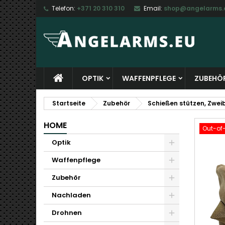
Telefon:
+371 20 310 310
Email:
shop@angelarms.
M
W
A
add_circle_outline
Si
Na
zu
OPTIK
WAFFENPFLEGE
ZUBEHÖ
Startseite
Zubehör
Schießen stützen, Zwei
HOME
Out-of
Optik
Waffenpflege
Zubehör
Nachladen
Drohnen