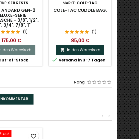
RKE:
SEB RESTS
MARKE:
COLE-TAC
MAR
STANDARD GEN-2
COLE-TAC CUDDLE BAG.
COL
ELUXE-SERIE
CANVAS
CHE – 3/8", 1/2",
H
, 3/4", 7/8", 1"
(1)
(1)
175,00 €
85,00 €
In den Warenkorb
In den Warenkorb
I




ut-of-Stock
Versand in 3-7 Tagen
Versa
Rang
DENKOMMENTAR
<
>
Stock
favorite_border