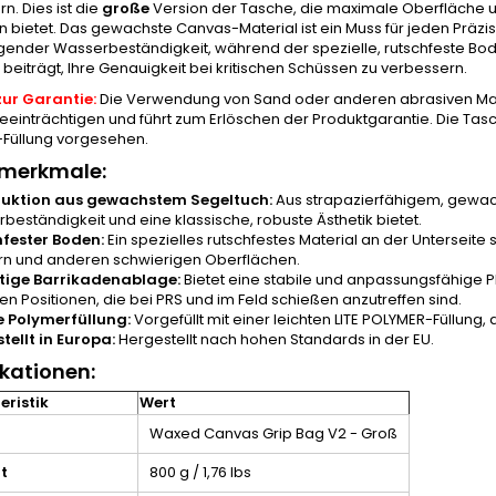
n. Dies ist die
große
Version der Tasche, die maximale Oberfläche un
n bietet. Das gewachste Canvas-Material ist ein Muss für jeden Präzi
ender Wasserbeständigkeit, während der spezielle, rutschfeste Boden
beiträgt, Ihre Genauigkeit bei kritischen Schüssen zu verbessern.
zur Garantie:
Die Verwendung von Sand oder anderen abrasiven Materia
einträchtigen und führt zum Erlöschen der Produktgarantie. Die Tasch
Füllung vorgesehen.
merkmale:
ruktion aus gewachstem Segeltuch:
Aus strapazierfähigem, gewac
beständigkeit und eine klassische, robuste Ästhetik bietet.
fester Boden:
Ein spezielles rutschfestes Material an der Unterseite 
rn und anderen schwierigen Oberflächen.
itige Barrikadenablage:
Bietet eine stabile und anpassungsfähige Pl
en Positionen, die bei PRS und im Feld schießen anzutreffen sind.
e Polymerfüllung:
Vorgefüllt mit einer leichten LITE POLYMER-Füllung, 
tellt in Europa:
Hergestellt nach hohen Standards in der EU.
ikationen:
ristik
Wert
Waxed Canvas Grip Bag V2 - Groß
t
800 g / 1,76 lbs