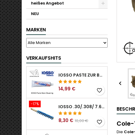
heißes Angebot
NEU
MARKEN
VERKAUFSHITS
IOSSO PASTE ZUR BOHRUNGSREINIGUNG

14,99 €
favorite_border
-17%
IOSSO .30/.308/ 7.62MM ELIMINATOR BLUE NYFLEX GUN BOR REINIGUNGSBÜRSTEN .30/.308/ 7.62MM
BESCHR
8,30 €
10,00 €
favorite_border
Cole-
Die
Cole