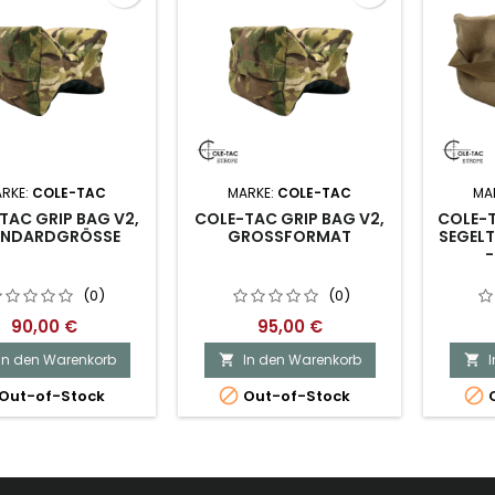
RKE:
COLE-TAC
MARKE:
COLE-TAC
MA
TAC GRIP BAG V2,
COLE-TAC GRIP BAG V2,
COLE-
NDARDGRÖSSE
GROSSFORMAT
SEGELT
-
(0)
(0)
90,00 €
95,00 €
In den Warenkorb
In den Warenkorb




Out-of-Stock
Out-of-Stock
O