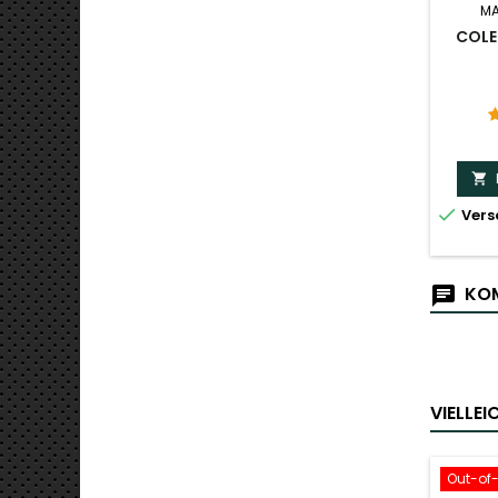
MA
COLE


Vers
KOM
VIELLE
Out-of