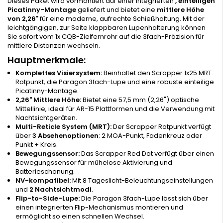
Dieses Paket wird vormontiert auf einer integrierten
, einteiligen
Picatinny-Montage
geliefert und bietet eine
mittlere Höhe
von 2,26"
für eine moderne, aufrechte Schießhaltung. Mit der
leichtgängigen, zur Seite klappbaren Lupenhalterung können
Sie sofort vom 1x CQB-Zielfernrohr auf die 3fach-Präzision für
mittlere Distanzen wechseln.
Hauptmerkmale:
Komplettes Visiersystem:
Beinhaltet den Scrapper 1x25 MRT
Rotpunkt, die Paragon 3fach-Lupe und eine robuste einteilige
Picatinny-Montage.
2,26" Mittlere Höhe:
Bietet eine 57,5 mm (2,26") optische
Mittellinie, ideal für AR-15 Plattformen und die Verwendung mit
Nachtsichtgeräten.
Multi-Reticle System (MRT):
Der Scrapper Rotpunkt verfügt
über
3 Absehenoptionen
: 2 MOA-Punkt, Fadenkreuz oder
Punkt + Kreis.
Bewegungssensor:
Das Scrapper Red Dot verfügt über einen
Bewegungssensor für mühelose Aktivierung und
Batterieschonung.
NV-kompatibel:
Mit 8 Tageslicht-Beleuchtungseinstellungen
und
2 Nachtsichtmodi
.
Flip-to-Side-Lupe:
Die Paragon 3fach-Lupe lässt sich über
einen integrierten Flip-Mechanismus montieren und
ermöglicht so einen schnellen Wechsel.