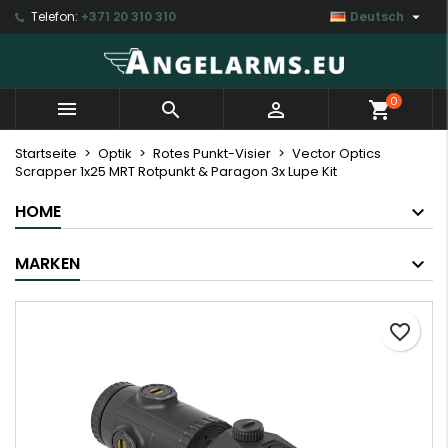

Telefon:
+371 20 310 310
Deutsch
×
×
×
My wishlists
Wunschliste erstellen
Anmelden
Create new list
add_circle_outline
Sie müssen angemeldet sein, um Artikel Ihrer
Name der Wunschliste
0



shopping_cart
Wunschliste hinzufügen zu können.
Startseite
Optik
Rotes Punkt-Visier
Vector Optics
Scrapper 1x25 MRT Rotpunkt & Paragon 3x Lupe Kit
Abbrechen
Anmelden
Abbrechen
Wunschliste erstellen
HOME
MARKEN
favorite_border