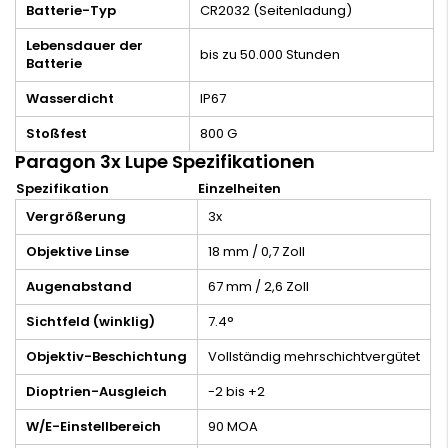
Batterie-Typ
CR2032 (Seitenladung)
Lebensdauer der
bis zu 50.000 Stunden
Batterie
Wasserdicht
IP67
Stoßfest
800 G
Paragon 3x Lupe Spezifikationen
Spezifikation
Einzelheiten
Vergrößerung
3x
Objektive Linse
18 mm / 0,7 Zoll
Augenabstand
67 mm / 2,6 Zoll
Sichtfeld (winklig)
7.4°
Objektiv-Beschichtung
Vollständig mehrschichtvergütet
Dioptrien-Ausgleich
-2 bis +2
W/E-Einstellbereich
90 MOA