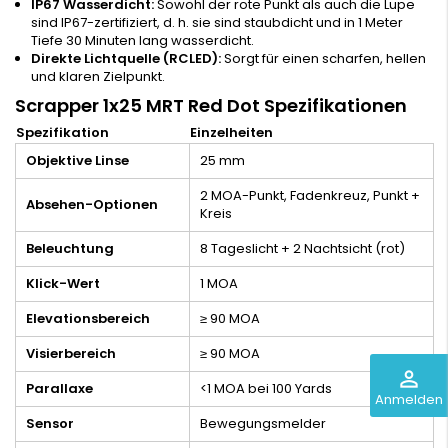
IP67 Wasserdicht:
Sowohl der rote Punkt als auch die Lupe
sind IP67-zertifiziert, d. h. sie sind staubdicht und in 1 Meter
Tiefe 30 Minuten lang wasserdicht.
Direkte Lichtquelle (RCLED):
Sorgt für einen scharfen, hellen
und klaren Zielpunkt.
Scrapper 1x25 MRT Red Dot Spezifikationen
Spezifikation
Einzelheiten
Objektive Linse
25 mm
2 MOA-Punkt, Fadenkreuz, Punkt +
Absehen-Optionen
Kreis
Beleuchtung
8 Tageslicht + 2 Nachtsicht (rot)
Klick-Wert
1 MOA
Elevationsbereich
≥ 90 MOA
Visierbereich
≥ 90 MOA
perm_identity
Parallaxe
<1 MOA bei 100 Yards
Anmelden
Sensor
Bewegungsmelder