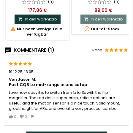
(0)
(0)
177,86 €
89,00 €
In den Warenkorb
In den Warenkorb




Nur noch wenige Teile
Out-of-Stock
verfügbar
KOMMENTARE (1)
Rang
19.12.25, 13:05
Von Jason M.
Fast CQB to mid-range in one setup
Love how easy it is to switch from 1x to 3x with the flip
magnifier. The red dot is super crisp, reticle options are
useful, and the motion sensor is a nice touch. Solid mount,
great height for ARs, and overall a very practical combo.
0
0