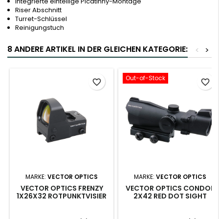
Integrierte einteilige Picatinny-Montage
Riser Abschnitt
Turret-Schlüssel
Reinigungstuch
8 ANDERE ARTIKEL IN DER GLEICHEN KATEGORIE:
<
>
Out-of-Stock
favorite_border
favorite_border
MARKE:
VECTOR OPTICS
MARKE:
VECTOR OPTICS
VECTOR OPTICS FRENZY
VECTOR OPTICS CONDOR
1X26X32 ROTPUNKTVISIER
2X42 RED DOT SIGHT