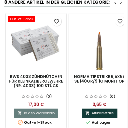
8 ANDERE ARTIKEL IN DER GLEICHEN KATEGORIE:
<
>
Out-of-Stock
favorite_border
favorite_border
RWS 4033 ZÜNDHÜTCHEN
NORMA TIPSTRIKE 6,5X55
FÜR KLEINKALIBERGEWEHRE
SE 140GR/9.1G MUNITION
(NR. 4033) 100 STÜCK
(0)
(0)
17,00 €
3,65 €
In den Warenkorb
Artikeldetails




Out-of-Stock
Auf Lager