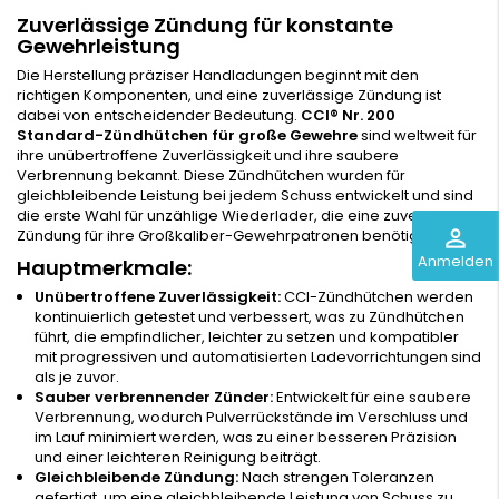
Zuverlässige Zündung für konstante
Gewehrleistung
Die Herstellung präziser Handladungen beginnt mit den
richtigen Komponenten, und eine zuverlässige Zündung ist
dabei von entscheidender Bedeutung.
CCI® Nr. 200
Standard-Zündhütchen für große Gewehre
sind weltweit für
ihre unübertroffene Zuverlässigkeit und ihre saubere
Verbrennung bekannt. Diese Zündhütchen wurden für
gleichbleibende Leistung bei jedem Schuss entwickelt und sind
die erste Wahl für unzählige Wiederlader, die eine zuverlässige
perm_identity
Zündung für ihre Großkaliber-Gewehrpatronen benötigen.
Anmelden
Hauptmerkmale:
Unübertroffene Zuverlässigkeit:
CCI-Zündhütchen werden
kontinuierlich getestet und verbessert, was zu Zündhütchen
führt, die empfindlicher, leichter zu setzen und kompatibler
mit progressiven und automatisierten Ladevorrichtungen sind
als je zuvor.
Sauber verbrennender Zünder:
Entwickelt für eine saubere
Verbrennung, wodurch Pulverrückstände im Verschluss und
im Lauf minimiert werden, was zu einer besseren Präzision
und einer leichteren Reinigung beiträgt.
Gleichbleibende Zündung:
Nach strengen Toleranzen
gefertigt, um eine gleichbleibende Leistung von Schuss zu