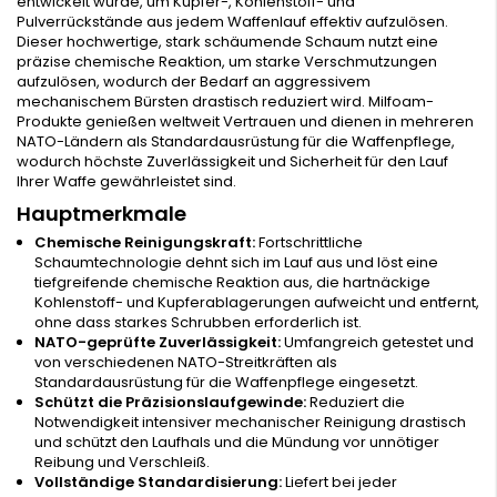
entwickelt wurde, um Kupfer-, Kohlenstoff- und
Pulverrückstände aus jedem Waffenlauf effektiv aufzulösen.
Dieser hochwertige, stark schäumende Schaum nutzt eine
präzise chemische Reaktion, um starke Verschmutzungen
aufzulösen, wodurch der Bedarf an aggressivem
mechanischem Bürsten drastisch reduziert wird. Milfoam-
Produkte genießen weltweit Vertrauen und dienen in mehreren
NATO-Ländern als Standardausrüstung für die Waffenpflege,
wodurch höchste Zuverlässigkeit und Sicherheit für den Lauf
Ihrer Waffe gewährleistet sind.
Hauptmerkmale
Chemische Reinigungskraft:
Fortschrittliche
Schaumtechnologie dehnt sich im Lauf aus und löst eine
tiefgreifende chemische Reaktion aus, die hartnäckige
Kohlenstoff- und Kupferablagerungen aufweicht und entfernt,
ohne dass starkes Schrubben erforderlich ist.
NATO-geprüfte Zuverlässigkeit:
Umfangreich getestet und
von verschiedenen NATO-Streitkräften als
Standardausrüstung für die Waffenpflege eingesetzt.
Schützt die Präzisionslaufgewinde:
Reduziert die
Notwendigkeit intensiver mechanischer Reinigung drastisch
und schützt den Laufhals und die Mündung vor unnötiger
Reibung und Verschleiß.
Vollständige Standardisierung:
Liefert bei jeder