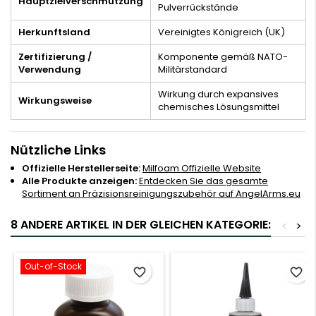
Hauptzielverschmutzung
Pulverrückstände
Herkunftsland
Vereinigtes Königreich (UK)
Zertifizierung /
Komponente gemäß NATO-
Verwendung
Militärstandard
Wirkung durch expansives
Wirkungsweise
chemisches Lösungsmittel
Nützliche Links
Offizielle Herstellerseite:
Milfoam Offizielle Website
Alle Produkte anzeigen:
Entdecken Sie das gesamte
Sortiment an Präzisionsreinigungszubehör auf AngelArms.eu
8 ANDERE ARTIKEL IN DER GLEICHEN KATEGORIE:
<
>
Out-of-Stock
favorite_border
favorite_border