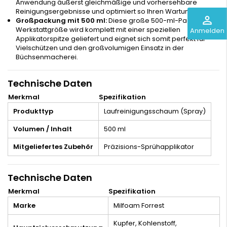
Anwendung äußerst gleichmäßige und vorhersehbare
Reinigungsergebnisse und optimiert so Ihren Wartungsplan.
perm_identity
Großpackung mit 500 ml:
Diese große 500-ml-Packung in
Werkstattgröße wird komplett mit einer speziellen
Anmelden
Applikatorspitze geliefert und eignet sich somit perfekt für
Vielschützen und den großvolumigen Einsatz in der
Büchsenmacherei.
Technische Daten
Merkmal
Spezifikation
Produkttyp
Laufreinigungsschaum (Spray)
Volumen / Inhalt
500 ml
Mitgeliefertes Zubehör
Präzisions-Sprühapplikator
Technische Daten
Merkmal
Spezifikation
Marke
Milfoam Forrest
Kupfer, Kohlenstoff,