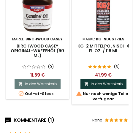
MARKE:
BIRCHWOOD CASEY
MARKE:
KG INDUSTRIES
BIRCHWOOD CASEY
KG-2 MITTELPOLNISCH 4
ORIGINAL-WAFFENÖL (90
FL.OZ. / 118 ML
ML)
(0)
(3)
11,59 €
41,99 €
In den Warenkorb
In den Warenkorb




Out-of-Stock
Nur noch wenige Teile
verfügbar
KOMMENTARE (1)
Rang