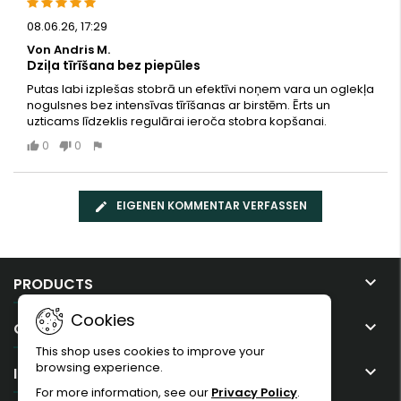
08.06.26, 17:29
Von Andris M.
Dziļa tīrīšana bez piepūles
Putas labi izplešas stobrā un efektīvi noņem vara un oglekļa
nogulsnes bez intensīvas tīrīšanas ar birstēm. Ērts un
uzticams līdzeklis regulārai ieroča stobra kopšanai.
0
0
EIGENEN KOMMENTAR VERFASSEN

PRODUCTS
Cookies

OUR COMPANY
This shop uses cookies to improve your
browsing experience.

IHR KONTO
For more information, see our
Privacy Policy
.