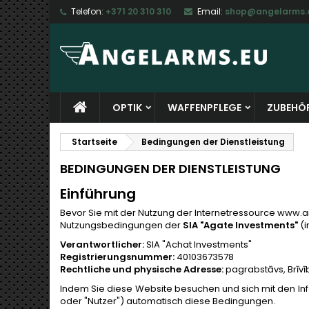
Telefon:
+371 20 310 310
Email:
shop@angelarms.
M
(
W
A
add_circle_outline
((
Si
Na
zu
OPTIK
WAFFENPFLEGE
ZUBEHÖ
Startseite
Bedingungen der Dienstleistung
BEDINGUNGEN DER DIENSTLEISTUNG
Einführung
Bevor Sie mit der Nutzung der Internetressource www.a
Nutzungsbedingungen der
SIA "Agate Investments"
(i
Verantwortlicher:
SIA "Achat Investments"
Registrierungsnummer:
40103673578
Rechtliche und physische Adresse:
pagrabstāvs, Brīvīb
Indem Sie diese Website besuchen und sich mit den In
oder "Nutzer") automatisch diese Bedingungen.