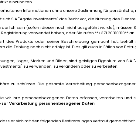
rikt einzuhalten.
u erhaltenen Informationen ohne unsere Zustimmung für persönliche
 sich SIA "Agate Investments" das Recht vor, die Nutzung des Dienste
rderlich sein (sofern dieser noch nicht ausgeführt wurde), müssen Si
 Registrierung verwendet haben, oder Sie rufen **+371 20310310** an.
rt des Produkts oder seiner Beschreibung gemacht hat, behält 
n die Zahlung noch nicht erfolgt ist. Dies gilt auch in Fällen von Be
eibungen, Logos, Marken und Bilder, sind geistiges Eigentum von SIA "
vestments" zu verwenden, zu verändern oder zu verbreiten.
vatsphäre zu schützen. Die gesamte Verarbeitung personenbezogene
wie wir Ihre personenbezogenen Daten erfassen, verarbeiten und s
ie zur Verarbeitung personenbezogener Daten
.
r, dass er sich mit den folgenden Bestimmungen vertraut gemacht hat