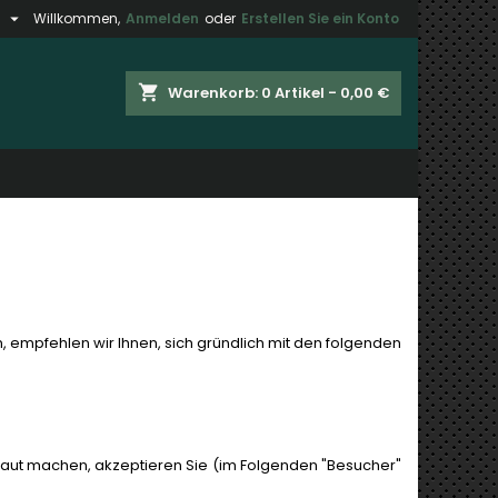

h
Willkommen,
Anmelden
oder
Erstellen Sie ein Konto
×
×
×
×
shopping_cart
Warenkorb:
0
Artikel - 0,00 €
gen
)
n
n
 empfehlen wir Ihnen, sich gründlich mit den folgenden
raut machen, akzeptieren Sie (im Folgenden "Besucher"