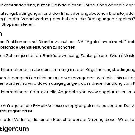
inverstanden sind, nutzen Sie bitte diesen Online-Shop oder die dar
 Nutzungsbedingungen und den Inhalt der angebotenen Dienste jederzei
liegt in der Verantwortung des Nutzers, die Bedingungen regelmä
-Shops einstellen.
n
en Funktionen und Dienste zu nutzen. SIA "Agate Investments" be
lichtige Dienstleistungen zu schaffen.
n Zahlungsarten an: Banküberweisung, Zahlungskarte (Visa / Maste
kte Informationen in Übereinstimmung mit den Registrierungsbedingunge
ichen Zugangsdaten nicht an Dritte weiterzugeben. Wird ein Einkauf übe
ben wurden, so wird davon ausgegangen, dass diese Handlung vom
n, Informationen über aktuelle Angebote von www.angelarms.eu zu e
ine Anfrage an die E-Mail-Adresse
shop@angelarms.eu
senden. Der A
l registriert ist.
sten oder Verluste, die einem Besucher bei der Nutzung dieser Website
 Eigentum