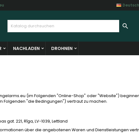
eu
Deutsc
y wishlists
(modalTitle))
unschliste erstellen
nmelden

Create new list
confirmMessage))
e müssen angemeldet sein, um Artikel Ihrer Wunschliste hinzufü
me der Wunschliste
 können.
R
NACHLADEN
DROHNEN
((cancelText))
((modalDeleteText)
Abbrechen
Anmelde
Abbrechen
Wunschliste erstelle
ngelarms.eu (im Folgenden "Online-Shop" oder "Website") beginnen,
m Folgenden "die Bedingungen") vertraut zu machen.
as gat. 221, Rīga, LV-1039, Lettland
formationen über die angebotenen Waren und Dienstleistungen vert