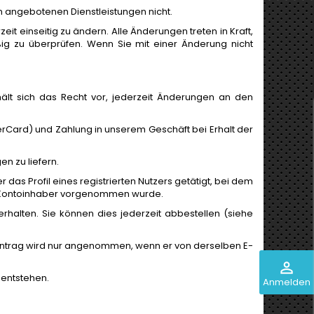
in angebotenen Dienstleistungen nicht.
t einseitig zu ändern. Alle Änderungen treten in Kraft,
ßig zu überprüfen. Wenn Sie mit einer Änderung nicht
hält sich das Recht vor, jederzeit Änderungen an den
rCard) und Zahlung in unserem Geschäft bei Erhalt der
n zu liefern.
r das Profil eines registrierten Nutzers getätigt, bei dem
 Kontoinhaber vorgenommen wurde.
rhalten. Sie können dies jederzeit abbestellen (siehe
ntrag wird nur angenommen, wenn er von derselben E-
perm_identity
 entstehen.
Anmelden