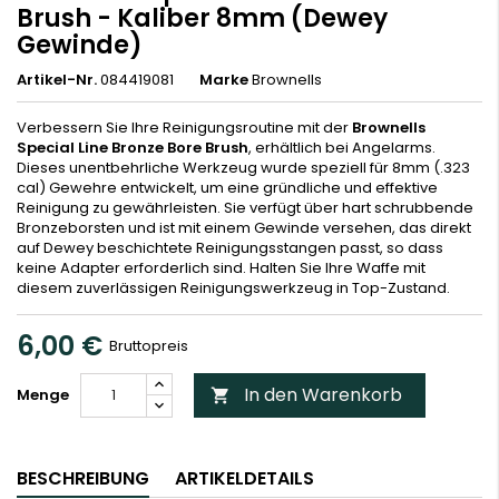
Brush - Kaliber 8mm (Dewey
Gewinde)
Artikel-Nr.
084419081
Marke
Brownells
Verbessern Sie Ihre Reinigungsroutine mit der
Brownells
Special Line Bronze Bore Brush
, erhältlich bei Angelarms.
Dieses unentbehrliche Werkzeug wurde speziell für 8mm (.323
cal) Gewehre entwickelt, um eine gründliche und effektive
Reinigung zu gewährleisten. Sie verfügt über hart schrubbende
Bronzeborsten und ist mit einem Gewinde versehen, das direkt
auf Dewey beschichtete Reinigungsstangen passt, so dass
keine Adapter erforderlich sind. Halten Sie Ihre Waffe mit
diesem zuverlässigen Reinigungswerkzeug in Top-Zustand.
6,00 €
Bruttopreis
In den Warenkorb
Menge

BESCHREIBUNG
ARTIKELDETAILS