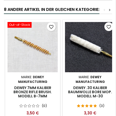
8 ANDERE ARTIKEL IN DER GLEICHEN KATEGORIE:
<
>
Out-of-Stock
favorite_border
favorite_border
MARKE:
DEWEY
MARKE:
DEWEY
MANUFACTURING
MANUFACTURING
DEWEY 7MM KALIBER
DEWEY .30 KALIBER
BRONZE RIFLE BRUSH.
BAUMWOLLE BORE MOP.
MODELL B-7MM
MODELL M-30
(0)
(3)
3,50 €
3,30 €