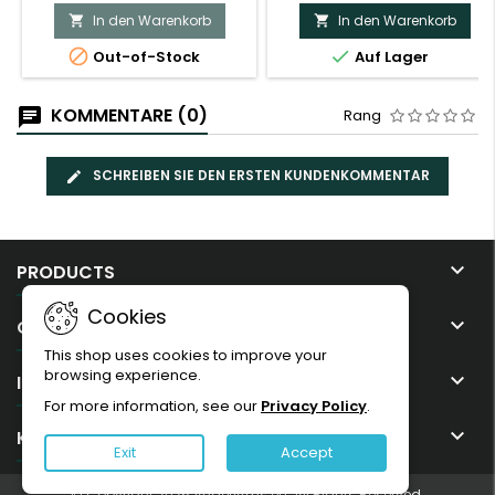
In den Warenkorb
In den Warenkorb




Out-of-Stock
Auf Lager
KOMMENTARE (0)
Rang
SCHREIBEN SIE DEN ERSTEN KUNDENKOMMENTAR

PRODUCTS
Cookies

OUR COMPANY
This shop uses cookies to improve your
browsing experience.

IHR KONTO
For more information, see our
Privacy Policy
.

KONTAKT
Exit
Accept
© Copyright 2026 AngelArms.eu. All Rights Reserved.