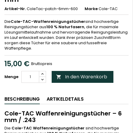
Artikel-Nr.
ColeTac-patch-6mm-600
Marke
Cole-TAC
Die
Cole-TAC-Waffenreinigungstücher
sind hochwertige
Reinigungstücher aus
100 % Naturfasern
, die für maximale
Lösungsmittelaufnahme und hervorragende Reinigungsleistung
im Lauf entwickelt wurden. Dank ihrer präzisen Zuschnittform
sorgen diese Tücher für eine saubere und fusselfreie
Waffenpflege.
15,00 €
Bruttopreis
In den Warenkorb
Menge

BESCHREIBUNG
ARTIKELDETAILS
Cole-TAC Waffenreinigungstücher – 6
mm / .243
Die
Cole-TAC Waffenreinigungstücher
sind hochwertige