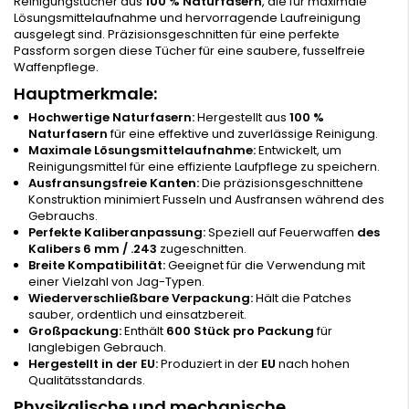
Reinigungstücher aus
100 % Naturfasern
, die für maximale
Lösungsmittelaufnahme und hervorragende Laufreinigung
ausgelegt sind. Präzisionsgeschnitten für eine perfekte
Passform sorgen diese Tücher für eine saubere, fusselfreie
Waffenpflege.
Hauptmerkmale:
Hochwertige Naturfasern:
Hergestellt aus
100 %
Naturfasern
für eine effektive und zuverlässige Reinigung.
Maximale Lösungsmittelaufnahme:
Entwickelt, um
Reinigungsmittel für eine effiziente Laufpflege zu speichern.
Ausfransungsfreie Kanten:
Die präzisionsgeschnittene
Konstruktion minimiert Fusseln und Ausfransen während des
Gebrauchs.
Perfekte Kaliberanpassung:
Speziell auf Feuerwaffen
des
Kalibers 6 mm / .243
zugeschnitten.
Breite Kompatibilität:
Geeignet für die Verwendung mit
einer Vielzahl von Jag-Typen.
Wiederverschließbare Verpackung:
Hält die Patches
sauber, ordentlich und einsatzbereit.
Großpackung:
Enthält
600 Stück pro Packung
für
langlebigen Gebrauch.
Hergestellt in der EU:
Produziert in der
EU
nach hohen
Qualitätsstandards.
Physikalische und mechanische