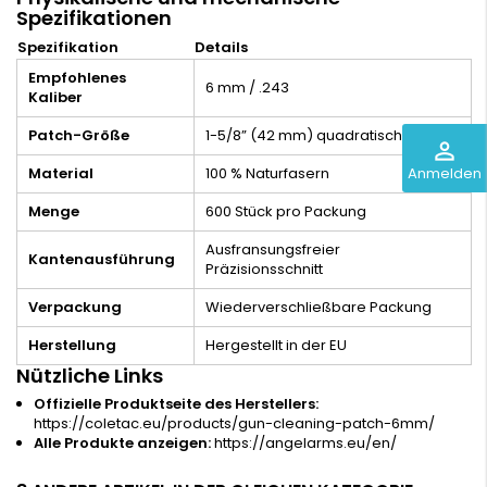
Spezifikationen
Spezifikation
Details
Empfohlenes
6 mm / .243
Kaliber
Patch-Größe
1-5/8” (42 mm) quadratisch
perm_identity
Anmelden
Material
100 % Naturfasern
Menge
600 Stück pro Packung
Ausfransungsfreier
Kantenausführung
Präzisionsschnitt
Verpackung
Wiederverschließbare Packung
Herstellung
Hergestellt in der EU
Nützliche Links
Offizielle Produktseite des Herstellers:
https://coletac.eu/products/gun-cleaning-patch-6mm/
Alle Produkte anzeigen:
https://angelarms.eu/en/