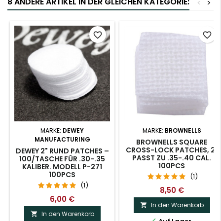
8 ANDERE ARTIKEL IN DER GLEICHEN KATEGORIE:
<
>
favorite_border
favorite_border
MARKE:
DEWEY
MARKE:
BROWNELLS
MANUFACTURING
BROWNELLS SQUARE
CROSS-LOCK PATCHES, 2"
DEWEY 2" RUND PATCHES –
PASST ZU .35-.40 CAL.
100/TASCHE FÜR .30-.35
100PCS
KALIBER. MODELL P-271
100PCS
(1)
(1)
8,50 €
6,00 €
In den Warenkorb

In den Warenkorb
