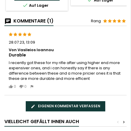

Auf Lager

Auf Lager
KOMMENTARE (1)
Rang
28.07.23, 13:09
Von Vasileios Ioannou
Durable
I recently got these for my rifle after using higher end more
expensiver ones, and i can honestly say if there is any
difference between these and a more pricier ones it is that
these are more durable and more efficent
0
0
EIGENEN KOMMENTAR VERFASSEN
VIELLEICHT GEFÄLLT IHNEN AUCH
<
>