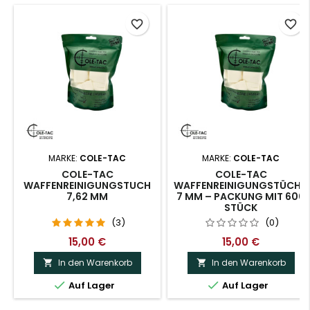
favorite_border
favorite_border
MARKE:
COLE-TAC
MARKE:
COLE-TAC
COLE-TAC
COLE-TAC
WAFFENREINIGUNGSTUCH
WAFFENREINIGUNGSTÜCHE
7,62 MM
7 MM – PACKUNG MIT 600
STÜCK
(3)
(0)
15,00 €
15,00 €
In den Warenkorb
In den Warenkorb




Auf Lager
Auf Lager