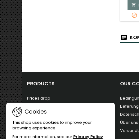


KOM
PRODUCTS
OUR C
Prices drop
Bedingun
New products
Lieferung
Cookies
Best sales
Datensc
Über uns
This shop uses cookies to improve your
browsing experience.
Versandt
For more information, see our
Privacy Policy
.