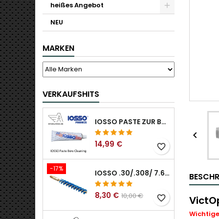
heißes Angebot
NEU
MARKEN
VERKAUFSHITS
IOSSO PASTE ZUR BOHRUNGSREINIGUNG

14,99 €
favorite_border
-17%
IOSSO .30/.308/ 7.62MM ELIMINATOR BLUE NYFLEX GUN BOR REINIGUNGSBÜRSTEN .30/.308/ 7.62MM
BESCHR
8,30 €
10,00 €
favorite_border
VictO
Wichtige