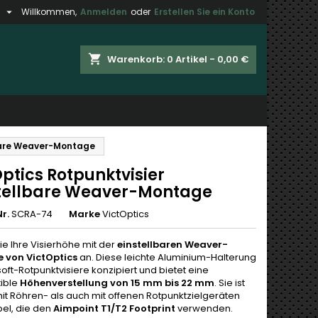

h
Willkommen,
Anmelden
oder
Erstellen Sie ein Konto
×
×
×
shopping_cart
Warenkorb:
0
Artikel - 0,00 €
gen
n
lbare Weaver-Montage
n
ptics Rotpunktvisier
tellbare Weaver-Montage
r.
SCRA-74
Marke
VictOptics
ie Ihre Visierhöhe mit der
einstellbaren Weaver-
 von VictOptics
an. Diese leichte Aluminium-Halterung
irsoft-Rotpunktvisiere konzipiert und bietet eine
xible
Höhenverstellung von 15 mm bis 22 mm
. Sie ist
it Röhren- als auch mit offenen Rotpunktzielgeräten
el, die den
Aimpoint T1/T2 Footprint
verwenden.