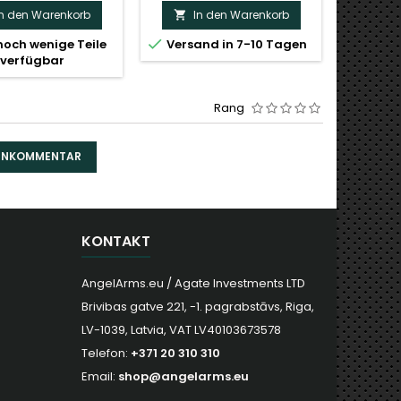
In den Warenkorb
In den Warenkorb
I




noch wenige Teile
Versand in 7-10 Tagen
Versa
verfügbar
Rang
DENKOMMENTAR
KONTAKT
AngelArms.eu / Agate Investments LTD
Brivibas gatve 221, -1. pagrabstāvs, Riga,
LV-1039, Latvia, VAT LV40103673578
Telefon:
+371 20 310 310
Email:
shop@angelarms.eu