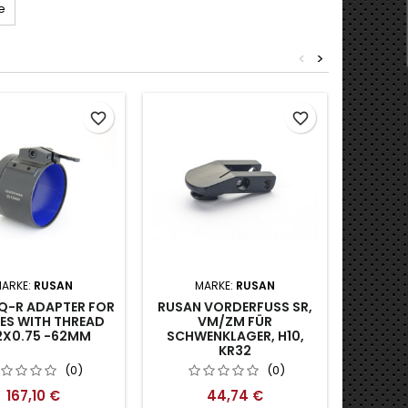
e
<
>
favorite_border
favorite_border
ARKE:
RUSAN
MARKE:
RUSAN
M
Q-R ADAPTER FOR
RUSAN VORDERFUSS SR, V
RUSAN H
ES WITH THREAD
M/ZM FÜR S
SCHWE
X0.75 -62MM
CHWENKLAGER, H10, K
19,8 X 3
R32
(0)
(0)
167,10 €
44,74 €