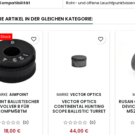
Kompatibilität
Rohr- und offene Leuchtpunktvisier
E ARTIKEL IN DER GLEICHEN KATEGORIE:
-Stock
favorite_border
favorite_border
ARKE:
AIMPOINT
MARKE:
VECTOR OPTICS
M
NT BALLISTISCHER
VECTOR OPTICS
RUSAN 
VOLVER B FÜR
CONTINENTAL HUNTING
DEVIC
COMPM5BTM
SCOPE BALLISTIC TURRET
M52
(0)
(0)
18,00 €
44,00 €