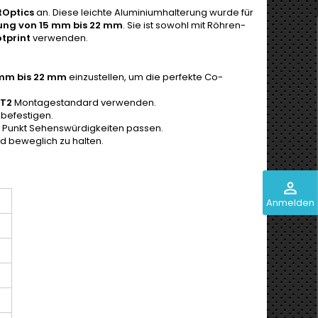
tOptics
an. Diese leichte Aluminiumhalterung wurde für
ung von 15 mm bis 22 mm
. Sie ist sowohl mit Röhren-
tprint
verwenden.
mm bis 22 mm
einzustellen, um die perfekte Co-
/T2
Montagestandard verwenden.
befestigen.
en Punkt Sehenswürdigkeiten passen.
nd beweglich zu halten.
perm_identity
Anmelden