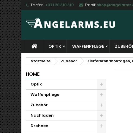
Telefon:
+371 20 310 310
Email:
shop@angelarms.
M
W
A
add_circle_outline
Si
Na
zu
OPTIK
WAFFENPFLEGE
ZUBEHÖ
Startseite
Zubehör
Zielfernrohrmontagen, 
HOME
Optik
Waffenpflege
Zubehör
Nachladen
Drohnen