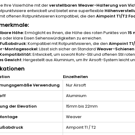
e Ihre Visierhöhe mit der
verstellbaren Weaver-Halterung von Vic
otpunktvisiere entwickelt und bietet eine superflexible
Höhenverstell
mit offenen Rotpunktvisieren kompatibel, die den
Aimpoint T1/T2 Foo
merkmale:
llbare Höhe:
Ermöglicht es Ihnen, die Höhe des roten Punktes von
15 
s oder klare Eisen Sehenswürdigkeiten zu erreichen.
-Fußabdruck:
Kompatibel mit Rotpunktvisieren, die den
Aimpoint T1
r-Montagesockel:
Lässt sich sicher an Standard
Weaver-Schienen
 Kompatibilität:
Entwickelt, um sowohl Rohr-Stil und offenen Stil rot
es Gewicht:
Hergestellt aus Aluminium, um Ihr Airsoft-System leicht u
ikationen
ation
Einzelheiten
mmungsgemäße Verwendung
Nur Airsoft
off
Aluminium
lung der Elevation
15mm bis 22mm
Montage
Weaver
Fußabdruck
Aimpoint T1 / T2