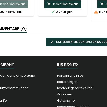
In den Warenkorb
In den Warenkorb




Out-of-Stock
Auf Lager
Nur 
MENTARE (0)
SCHREIBEN SIE DEN ERSTEN KUN
OMPANY
IHR KONTO
gen der Dienstleistung
Persönliche Infos
Bestellungen
hutzbestimmungen
Rechnungskorrekturen
Adressen
arife
Gutscheine
Benachrichtigungen