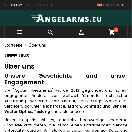

Telefon:
+371 20 310 310
Deutsch
×
×
×
×
My wishlists
((modalTitle))
Wunschliste erstellen
Anmelden
Create new list
add_circle_outline
((confirmMessage))
Sie müssen angemeldet sein, um Artikel Ihrer
Name der Wunschliste
0



shopping_cart
Wunschliste hinzufügen zu können.
((cancelText))
((modalDeleteText))
Startseite
Über uns
Abbrechen
Anmelden
ÜBER UNS
Abbrechen
Wunschliste erstellen
Über uns
Unsere Geschichte und unser
Engagement
SIA "Agate Investments" wurde 2013 gegründet und ist ein
engagierter Anbieter von weltweit führender technischer
Ausrüstung. Wir sind stolz darauf, erstklassige Marken zu
vertreten, darunter
Nightforce, March, Schmidt und Bender,
Vector Optics, Teslong
und viele andere.
Unser Hauptziel ist es, qualitativ hochwertige, moderne
Produkte anzubieten, die durch einen umfassenden Service
unterstützt werden. Wir stehen unseren Kunden zur Seite und