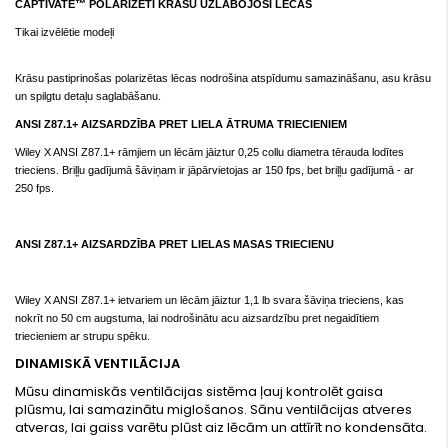
CAPTIVATE™ POLARIZĒTI KRĀSU UZLABOJOŠI LĒCAS
Tikai izvēlētie modeļi
Krāsu pastiprinošas polarizētas lēcas nodrošina atspīdumu samazināšanu, asu krāsu
un spilgtu detaļu saglabāšanu.
ANSI Z87.1+ AIZSARDZĪBA PRET LIELA ĀTRUMA TRIECIENIEM
Wiley X ANSI Z87.1+ rāmjiem un lēcām jāiztur 0,25 collu diametra tērauda lodītes
trieciens. Briļļu gadījumā šāviņam ir jāpārvietojas ar 150 fps, bet briļļu gadījumā - ar
250 fps.
ANSI Z87.1+ AIZSARDZĪBA PRET LIELAS MASAS TRIECIENU
Wiley X ANSI Z87.1+ ietvariem un lēcām jāiztur 1,1 lb svara šāviņa trieciens, kas
nokrīt no 50 cm augstuma, lai nodrošinātu acu aizsardzību pret negaidītiem
triecieniem ar strupu spēku.
DINAMISKĀ VENTILĀCIJA
Mūsu dinamiskās ventilācijas sistēma ļauj kontrolēt gaisa
plūsmu, lai samazinātu miglošanos. Sānu ventilācijas atveres
atveras, lai gaiss varētu plūst aiz lēcām un attīrīt no kondensāta.