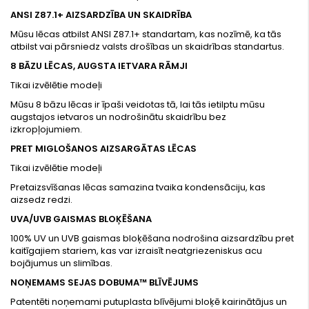
ANSI Z87.1+ AIZSARDZĪBA UN SKAIDRĪBA
Mūsu lēcas atbilst ANSI Z87.1+ standartam, kas nozīmē, ka tās
atbilst vai pārsniedz valsts drošības un skaidrības standartus.
8 BĀZU LĒCAS, AUGSTA IETVARA RĀMJI
Tikai izvēlētie modeļi
Mūsu 8 bāzu lēcas ir īpaši veidotas tā, lai tās ietilptu mūsu
augstajos ietvaros un nodrošinātu skaidrību bez
izkropļojumiem.
PRET MIGLOŠANOS AIZSARGĀTAS LĒCAS
Tikai izvēlētie modeļi
Pretaizsvīšanas lēcas samazina tvaika kondensāciju, kas
aizsedz redzi.
UVA/UVB GAISMAS BLOĶĒŠANA
100% UV un UVB gaismas bloķēšana nodrošina aizsardzību pret
kaitīgajiem stariem, kas var izraisīt neatgriezeniskus acu
bojājumus un slimības.
NOŅEMAMS SEJAS DOBUMA™ BLĪVĒJUMS
Patentēti noņemami putuplasta blīvējumi bloķē kairinātājus un