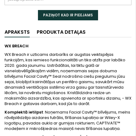
PAZIŅOT KAD IR PIEEJAMS
APRAKSTS
PRODUKTA DETAĻAS
WX BREACH
WX Breach ir uzticams darbarīks ar augstas veiktspējas
funkcijām, kas iemieso funkcionalitāti un tika atzīts par labāko
2020. gada jaunumu. Izstrādātas, lai tiktu galā ar
visnelabvēlīgākajām vidēm, noņemamais sejas dobuma
blīvējums Facial Cavity™ Seal nodrošina ciešu piegulumu jūsu
sejai, bloķējot kairinātājus un perifēro gaismu, savukārt mūsu
dinamiskā ventilācijas sistēma virza gaisu gar taisnstūrveida
lēcām, lai novērstu miglošanos. Kristāldzidra redze un
maksimāla aizsardzība, kas apvienota ar sportisku dizainu, - WX
Breach ir gatavas darbam, kad jūs to darāt.
Komplektā ietilpst
: Noņemams Facial Cavity™ blīvējums, melns
rāvējslēdzēja aizdares futrālis, tīrīšanas lupatiņa ar Wiley-X
logotipu, pavadas aukla ar gumijas rokturiem; CAPTIVATE™
modeļiem ir mikrošķiedras maisiņš nevis tīrīšanas lupatiņa.