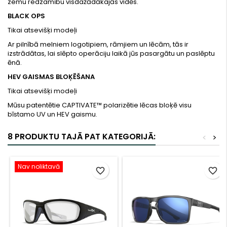
zemu redzamību visdažādākajās vidēs.
BLACK OPS
Tikai atsevišķi modeļi
Ar pilnībā melniem logotipiem, rāmjiem un lēcām, tās ir
izstrādātas, lai slēpto operāciju laikā jūs pasargātu un paslēptu
ēnā.
HEV GAISMAS BLOĶĒŠANA
Tikai atsevišķi modeļi
Mūsu patentētie CAPTIVATE™ polarizētie lēcas bloķē visu
bīstamo UV un HEV gaismu.
8 PRODUKTU TAJĀ PAT KATEGORIJĀ:
<
>
Nav noliktavā
favorite_border
favorite_border