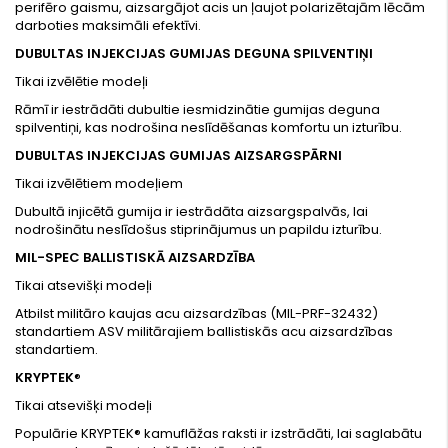
perifēro gaismu, aizsargājot acis un ļaujot polarizētajām lēcām
darboties maksimāli efektīvi.
DUBULTAS INJEKCIJAS GUMIJAS DEGUNA SPILVENTIŅI
Tikai izvēlētie modeļi
Rāmī ir iestrādāti dubultie iesmidzinātie gumijas deguna
spilventiņi, kas nodrošina neslīdēšanas komfortu un izturību.
DUBULTAS INJEKCIJAS GUMIJAS AIZSARGSPĀRNI
Tikai izvēlētiem modeļiem
Dubultā injicētā gumija ir iestrādāta aizsargspalvās, lai
nodrošinātu neslīdošus stiprinājumus un papildu izturību.
MIL-SPEC BALLISTISKĀ AIZSARDZĪBA
Tikai atsevišķi modeļi
Atbilst militāro kaujas acu aizsardzības (MIL-PRF-32432)
standartiem ASV militārajiem ballistiskās acu aizsardzības
standartiem.
KRYPTEK
®
Tikai atsevišķi modeļi
Populārie KRYPTEK® kamuflāžas raksti ir izstrādāti, lai saglabātu