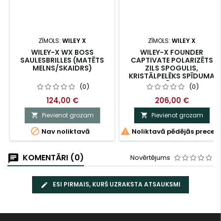
ZĪMOLS:
WILEY X
ZĪMOLS:
WILEY X
WILEY-X WX BOSS
WILEY-X FOUNDER
SAULESBRILLES (MATĒTS
CAPTIVATE POLARIZĒTS
MELNS/SKAIDRS)
ZILS SPOGULIS,
KRISTĀLPELĒKS SPĪDUMA
RĀMIS
(0)
(0)
124,00 €
206,00 €
Pievienot grozam
Pievienot grozam




Nav noliktavā
Noliktavā pēdējās preces
KOMENTĀRI (0)
Novērtējums
ESI PIRMAIS, KURŠ UZRAKSTA ATSAUKSMI