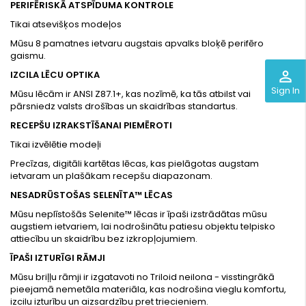
PERIFĒRISKĀ ATSPĪDUMA KONTROLE
Tikai atsevišķos modeļos
Mūsu 8 pamatnes ietvaru augstais apvalks bloķē perifēro
gaismu.
perm_identity
IZCILA LĒCU OPTIKA
Sign In
Mūsu lēcām ir ANSI Z87.1+, kas nozīmē, ka tās atbilst vai
pārsniedz valsts drošības un skaidrības standartus.
RECEPŠU IZRAKSTĪŠANAI PIEMĒROTI
Tikai izvēlētie modeļi
Precīzas, digitāli kartētas lēcas, kas pielāgotas augstam
ietvaram un plašākam recepšu diapazonam.
NESADRŪSTOŠAS SELENĪTA™ LĒCAS
Mūsu neplīstošās Selenite™ lēcas ir īpaši izstrādātas mūsu
augstiem ietvariem, lai nodrošinātu patiesu objektu telpisko
attiecību un skaidrību bez izkropļojumiem.
ĪPAŠI IZTURĪGI RĀMJI
Mūsu briļļu rāmji ir izgatavoti no Triloid neilona - visstingrākā
pieejamā nemetāla materiāla, kas nodrošina vieglu komfortu,
izcilu izturību un aizsardzību pret triecieniem.