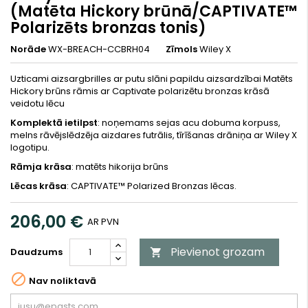
(Matēta Hickory brūnā/CAPTIVATE™
Polarizēts bronzas tonis)
Norāde
WX-BREACH-CCBRH04
Zīmols
Wiley X
Uzticami aizsargbrilles ar putu slāni papildu aizsardzībai Matēts
Hickory brūns rāmis ar Captivate polarizētu bronzas krāsā
veidotu lēcu
Komplektā ietilpst
: noņemams sejas acu dobuma korpuss,
melns rāvējslēdzēja aizdares futrālis, tīrīšanas drāniņa ar Wiley X
logotipu.
Rāmja krāsa
: matēts hikorija brūns
Lēcas krāsa
: CAPTIVATE™ Polarized Bronzas lēcas.
206,00 €
AR PVN
Pievienot grozam
Daudzums


Nav noliktavā