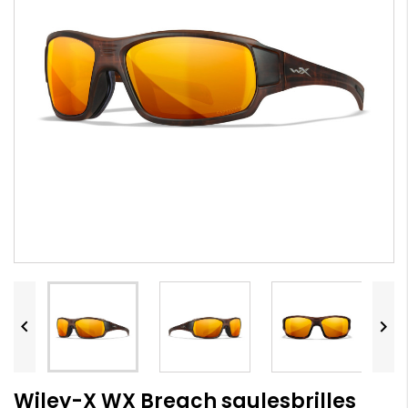


Wiley-X WX Breach saulesbrilles