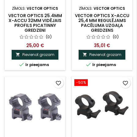
ZĪMOLS:
VECTOR OPTICS
ZĪMOLS:
VECTOR OPTICS
VECTOR OPTICS 25.4MM
VECTOR OPTICS X-ACCU
X-ACCU 32MM VIDĒJAIS
25,4 MM REGULĒJAMS
PROFILS PICATINNY
PACĒLUMA UZGAĻA
GREDZENI
GREDZENS
(0)
(0)
25,00 €
35,01 €
Pievienot grozam
Pievienot grozam




Ir pieejams
Ir pieejams
-50%
favorite_border
favorite_border