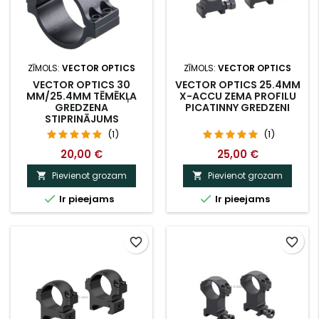
ZĪMOLS:
VECTOR OPTICS
ZĪMOLS:
VECTOR OPTICS
VECTOR OPTICS 30
VECTOR OPTICS 25.4MM
MM/25.4MM TĒMĒKĻA
X-ACCU ZEMA PROFILU
GREDZENA
PICATINNY GREDZENI
STIPRINĀJUMS
(1)
(1)
20,00 €
25,00 €
Pievienot grozam
Pievienot grozam




Ir pieejams
Ir pieejams
favorite_border
favorite_border