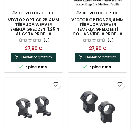
ZĪMOLS:
VECTOR OPTICS
ZĪMOLS:
VECTOR OPTICS
VECTOR OPTICS 25.4MM
VECTOR OPTICS 25,4 MM
TĒRAUDA WEAVER
TĒRAUDA WEAVER
TĒMĒKĻĀ GREDZENI 1.25IN
TĒMĒKĻA GREDZENI 1
AUGSTA PROFILA
COLLAS VIDĒJA PROFILA
(0)
(0)
27,90 €
27,90 €
Pievienot grozam
Pievienot grozam




Ir pieejams
Ir pieejams
favorite_border
favorite_border