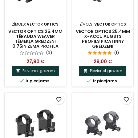
ZĪMOLS:
VECTOR OPTICS
ZĪMOLS:
VECTOR OPTICS
VECTOR OPTICS 25.4MM
VECTOR OPTICS 25.4MM
TĒRAUDA WEAVER
X-ACCU AUGSTS
TĒMEKĻA GREDZENI
PROFILS PICATINNY
0.75IN ZEMA PROFILA
GREDZENI
(0)
(1)
27,90 €
29,00 €
Pievienot grozam
Pievienot grozam




Ir pieejams
Ir pieejams
favorite_border
favorite_border