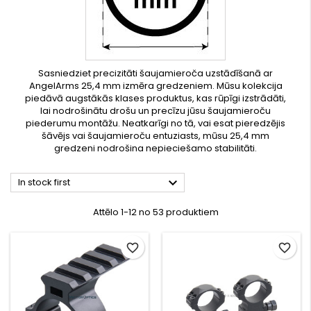
Sasniedziet precizitāti šaujamieroča uzstādīšanā ar
AngelArms 25,4 mm izmēra gredzeniem. Mūsu kolekcija
piedāvā augstākās klases produktus, kas rūpīgi izstrādāti,
lai nodrošinātu drošu un precīzu jūsu šaujamieroču
piederumu montāžu. Neatkarīgi no tā, vai esat pieredzējis
šāvējs vai šaujamieroču entuziasts, mūsu 25,4 mm
gredzeni nodrošina nepieciešamo stabilitāti.

In stock first
Attēlo 1-12 no 53 produktiem
favorite_border
favorite_border