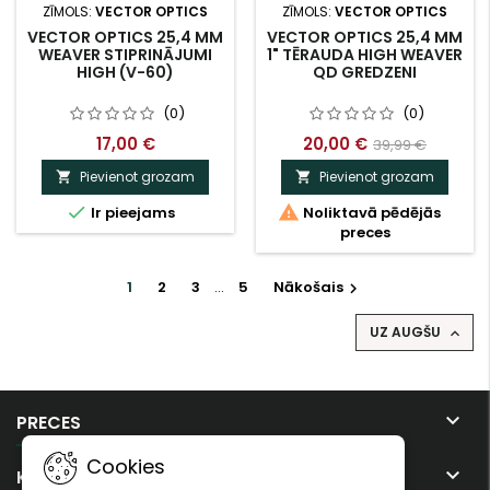
ZĪMOLS:
VECTOR OPTICS
ZĪMOLS:
VECTOR OPTICS
VECTOR OPTICS 25,4 MM
VECTOR OPTICS 25,4 MM
WEAVER STIPRINĀJUMI
1" TĒRAUDA HIGH WEAVER
HIGH (V-60)
QD GREDZENI
(0)
(0)
17,00 €
20,00 €
39,99 €
Pievienot grozam
Pievienot grozam




Ir pieejams
Noliktavā pēdējās
preces
1
2
3
…
5
Nākošais

UZ AUGŠU


PRECES
Cookies

KOMPĀNIJA