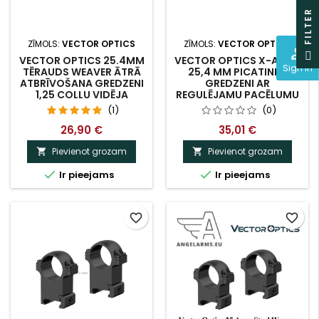
R
ZĪMOLS:
VECTOR OPTICS
ZĪMOLS:
VECTOR OPTICS
perm_identity
F
I
L
T
E
VECTOR OPTICS 25.4MM
VECTOR OPTICS X-ACCU
Sign In
TĒRAUDS WEAVER ĀTRĀ
25,4 MM PICATINNY
ATBRĪVOŠANA GREDZENI
GREDZENI AR
1,25 COLLU VIDĒJA
REGULĒJAMU PACĒLUMU
PROFILA
(1)
(0)
26,90 €
35,01 €
Pievienot grozam
Pievienot grozam




Ir pieejams
Ir pieejams
favorite_border
favorite_border