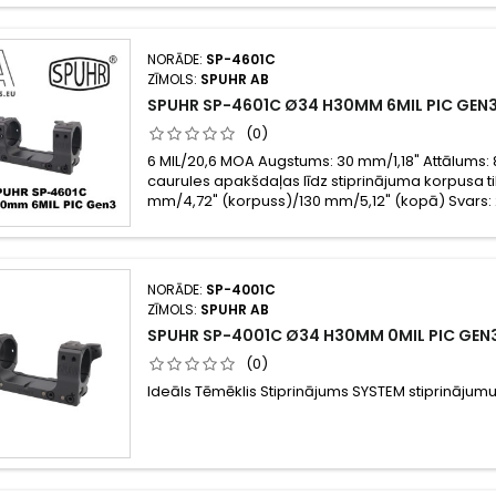
NORĀDE:
SP-4601C
ZĪMOLS:
SPUHR AB
SPUHR SP-4601C Ø34 H30MM 6MIL PIC GEN
(0)
6 MIL/20,6 MOA Augstums: 30 mm/1,18" Attālums:
caurules apakšdaļas līdz stiprinājuma korpusa t
mm/4,72" (korpuss)/130 mm/5,12" (kopā) Svars: 
NORĀDE:
SP-4001C
ZĪMOLS:
SPUHR AB
SPUHR SP-4001C Ø34 H30MM 0MIL PIC GEN
(0)
Ideāls Tēmēklis Stiprinājums SYSTEM stiprinājumu