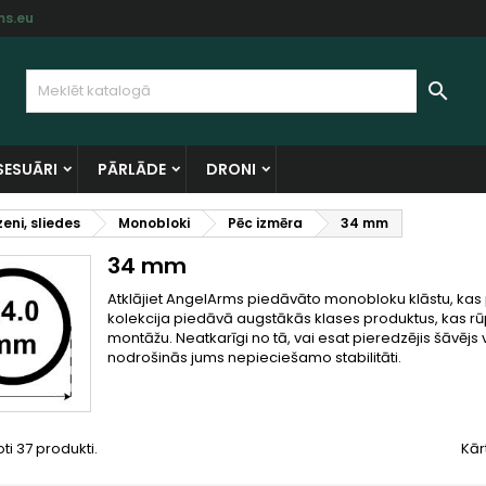
s.eu
y wishlists
(modalTitle))
zveidot vēlmju sarakstu
enākt

Create new list
confirmMessage))
ms jābūt jāienāk savā kontā, lai saglabātu produktus vēlmju
lmju saraksta nosaukums
rakstā.
SESUĀRI
PĀRLĀDE
DRONI
((cancelText))
((modalDeleteText)
Atsaukt
Ienāk
eni, sliedes
Monobloki
Pēc izmēra
34 mm
Atsaukt
Izveidot vēlmju sarakst
34 mm
Atklājiet AngelArms piedāvāto monobloku klāstu, k
kolekcija piedāvā augstākās klases produktus, kas rūp
montāžu. Neatkarīgi no tā, vai esat pieredzējis šāvē
nodrošinās jums nepieciešamo stabilitāti.
oti 37 produkti.
Kār