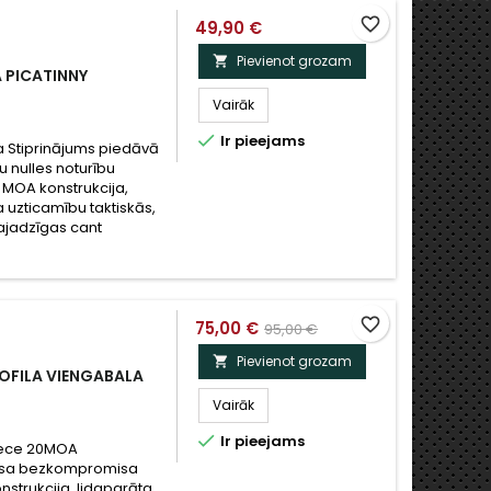
favorite_border
49,90 €
Pievienot grozam

 PICATINNY
Vairāk

Ir pieejams
 Stiprinājums piedāvā
u nulles noturību
 MOA konstrukcija,
uzticamību taktiskās,
ajadzīgas cant
favorite_border
75,00 €
95,00 €
Pievienot grozam

OFILA VIENGABALA
Vairāk

Ir pieejams
Piece 20MOA
eprasa bezkompromisa
konstrukcija, lidaparāta