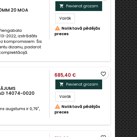
Pievienot grozam

30MM 20 MOA
Vairāk

Noliktavā pēdējās
 Viengabala
preces
3-2022, izstrādāts
bez kompromisiem. Šis
antu dizainu, padarot
komplektācijā.
favorite_border
685,40 €
Pievienot grozam

INĀJUMS
AD T4074-0020
Vairāk

Noliktavā pēdējās
s augstums ir 0,79",
preces