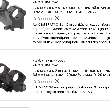
ZĪMOLS:
ERA-TAC
ERATAC GEN 2 VIENGABALA STIPRINĀJUMS 
37MM-1.46" AUGSTUMS T5013-2022
(0)
Atklājiet ERATAC Gen 2 precizitāti un uzticamību
Stiprinājums 30mm 20 MOA 37mm-1.46" High T501
nopietniem šāvējiem, kuri pieprasa veiktspēju 
inovatīvais stiprinājums apvieno izturību un eleg
to par būtisku papildinājumu jūsu šaujamieroču 
NORĀDE:
T4074-0020
ZĪMOLS:
ERA-TAC
ERATAC GEN 2 REGULĒJAMS SLĪPUMS STIPR
34MM/AUGSTUMS 20MM/VIRSMA 0-20 MR
(0)
Šī ERATAC 34 mm regulējamā slīpuma Stiprinājum
un tas ir regulējams no 0 līdz 20 MRAD.