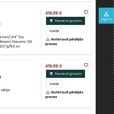
favorite_border
419,99 €
perm_identity
Sign In
Pievienot grozam

3
Vairāk
 8 mm/.314" (no

Noliktavā pēdējās
iltiņam) Garums: 120
preces
227 g/8,0 oz
favorite_border
419,99 €
Pievienot grozam

3
Vairāk
 sērija

Noliktavā pēdējās
preces