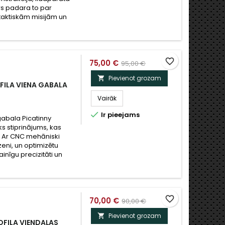
brs padara to par
 taktiskām misijām un
favorite_border
75,00 €
95,00 €
Pievienot grozam

FILA VIENA GABALA
Vairāk

Ir pieejams
gabala Picatinny
ks stiprinājums, kas
u. Ar CNC mehāniski
eni, un optimizētu
nīgu precizitāti un
favorite_border
70,00 €
90,00 €
Pievienot grozam

FILA VIENDAĻAS