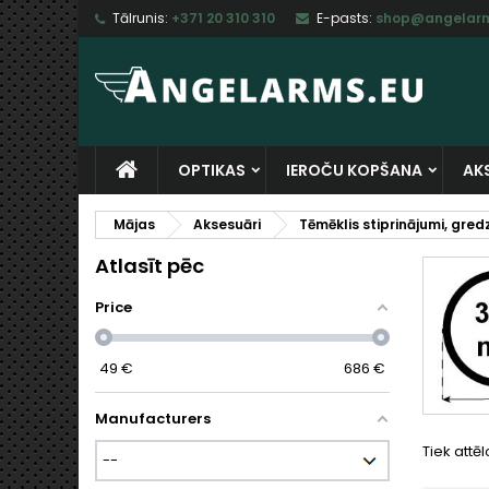
Tālrunis:
+371 20 310 310
E-pasts:
shop@angelarm
M
(
I
I
add_circle_outline
((
Ju
Vē
sa
OPTIKAS
IEROČU KOPŠANA
AK
Mājas
Aksesuāri
Tēmēklis stiprinājumi, gredz
Atlasīt pēc
Price
49
€
686
€
Manufacturers
Tiek attēl