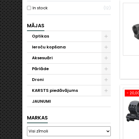
In stock
12
MĀJAS
Optikas
Ieroču kopšana
Aksesuāri
Pārlāde
Droni
KARSTS piedāvājums
- 20,0
JAUNUMI
MARKAS