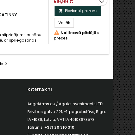
favorite_border
519,99 €
Pievienot grozam

CATINNY
Vairāk

Noliktavā pēdējās
stiprinājums ar sānu
preces
sē, ar spriegošanas
is

KONTAKTI
AngelArms.eu / Agate Investments LTD
Brivibas gatve 221, -1. pagrabstāvs, Riga,
LV-1039, Latvia, VAT LV40103673578
Tālrunis:
+371 20 310 310