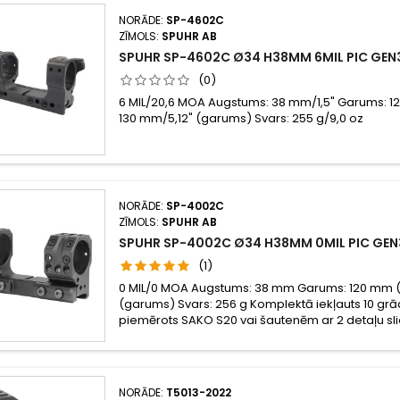
NORĀDE:
SP-4602C
ZĪMOLS:
SPUHR AB
SPUHR SP-4602C Ø34 H38MM 6MIL PIC GEN
(0)
6 MIL/20,6 MOA Augstums: 38 mm/1,5" Garums: 1
130 mm/5,12" (garums) Svars: 255 g/9,0 oz
NORĀDE:
SP-4002C
ZĪMOLS:
SPUHR AB
SPUHR SP-4002C Ø34 H38MM 0MIL PIC GEN
(1)
0 MIL/0 MOA Augstums: 38 mm Garums: 120 mm 
(garums) Svars: 256 g Komplektā iekļauts 10 grād
piemērots SAKO S20 vai šautenēm ar 2 detaļu sl
NORĀDE:
T5013-2022