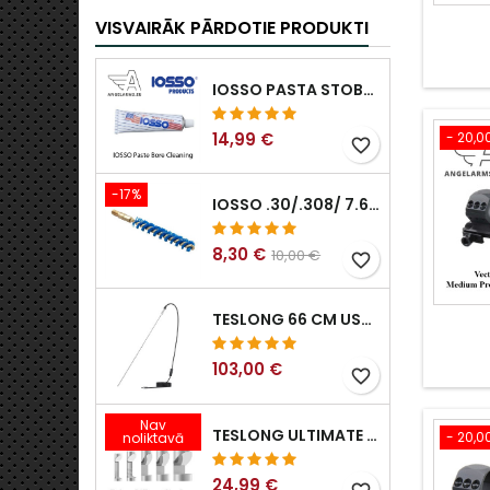
VISVAIRĀK PĀRDOTIE PRODUKTI
IOSSO PASTA STOBRA TĪRĪŠANAI
14,99 €
- 20,0
favorite_border
-17%
IOSSO .30/.308/ 7.62MM ELIMINATOR BLUE NYFLEX IEROČU URBUMU TĪRĪŠANAS BIRSTES .30/.308/ 7.62MM
8,30 €
10,00 €
favorite_border
TESLONG 66 CM USB BOROSKOPS
103,00 €
favorite_border
Nav
TESLONG ULTIMATE SĀNSKATA ENDOSKOPA SPOGUĻU KOMPLEKTS (5 GAB.)
- 20,0
noliktavā
24,99 €