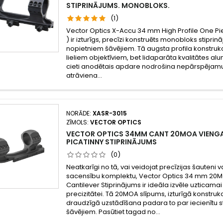
STIPRINĀJUMS. MONOBLOKS.
(1)
Vector Optics X-Accu 34 mm High Profile One Pi
) ir izturīgs, precīzi konstruēts monobloks stipri
nopietniem šāvējiem. Tā augsta profila konstrukc
lieliem objektīviem, bet lidaparāta kvalitātes alu
cieti anodētais apdare nodrošina nepārspējamu iz
atrāviena...
NORĀDE:
XASR-3015
ZĪMOLS:
VECTOR OPTICS
VECTOR OPTICS 34MM CANT 20MOA VIENG
PICATINNY STIPRINĀJUMS
(0)
Neatkarīgi no tā, vai veidojat precīzijas šauteni
sacensību komplektu, Vector Optics 34 mm 20
Cantilever Stiprinājums ir ideāla izvēle uzticama
precizitātei. Tā 20MOA slīpums, izturīgā konstrukc
draudzīgā uzstādīšana padara to par iecienītu 
šāvējiem. Pasūtiet tagad no...