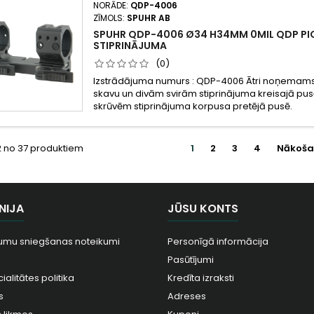
NORĀDE:
QDP-4006
ZĪMOLS:
SPUHR AB
SPUHR QDP-4006 Ø34 H34MM 0MIL QDP PI
STIPRINĀJUMA
(0)
Izstrādājuma numurs : QDP-4006 Ātri noņemams 
skavu un divām svirām stiprinājuma kreisajā pu
skrūvēm stiprinājuma korpusa pretējā pusē.
12 no 37 produktiem
1
2
3
4
Nākoša
NIJA
JŪSU KONTS
umu sniegšanas noteikumi
Personīgā informācija
Pasūtījumi
ialitātes politika
Kredīta izraksti
s
Adreses