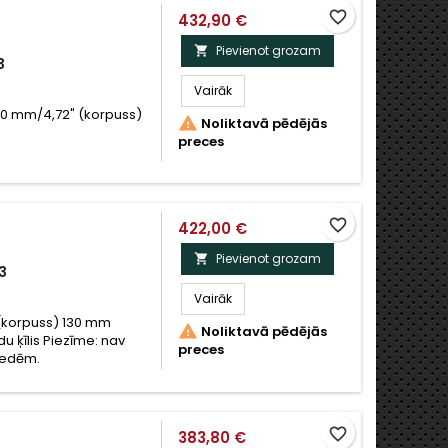
favorite_border
432,90 €
Pievienot grozam

3
Vairāk
20 mm/4,72" (korpuss)

Noliktavā pēdējās
preces
favorite_border
422,00 €
Pievienot grozam

3
Vairāk
(korpuss) 130 mm

Noliktavā pēdējās
u ķīlis Piezīme: nav
preces
iedēm.
favorite_border
383,80 €