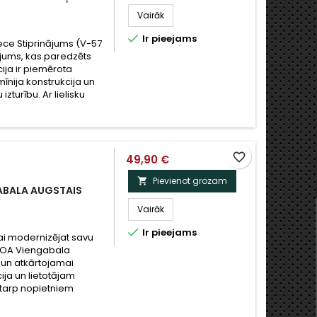
Vairāk

Ir pieejams
ece Stiprinājums (V-57
nājums, kas paredzēts
ija ir piemērota
mīnija konstrukcija un
turību. Ar lielisku
favorite_border
49,90 €
Pievienot grozam

ABALA AUGSTAIS
Vairāk

Ir pieejams
 vai modernizējat savu
MOA Viengabala
i un atkārtojamai
ija un lietotājam
starp nopietniem