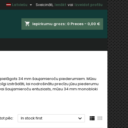

Latviešu
Sveicināti,
Ienākt
vai
Izveidot profilu
×
×
×
×
shopping_cart
Iepirkumu grozs::
0
Preces - 0,00 €
)
t
u
as pielāgots 34 mm šaujamieroču piederumiem. Mūsu
īgi izstrādāti, lai nodrošinātu precīzu jūsu piederumu
js vai šaujamieroču entuziasts, mūsu 34 mm monobloki



tot pēc:
In stock first