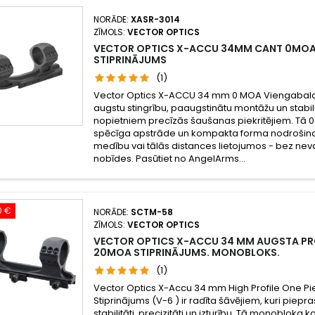
NORĀDE:
XASR-3014
ZĪMOLS:
VECTOR OPTICS
VECTOR OPTICS X-ACCU 34MM CANT 0MOA
STIPRINĀJUMS
(1)
Vector Optics X-ACCU 34 mm 0 MOA Viengabala
augstu stingrību, paaugstinātu montāžu un stabil
nopietniem precīzās šaušanas piekritējiem. Tā 0
spēcīga apstrāde un kompakta forma nodrošina 
medību vai tālās distances lietojumos - bez nev
nobīdes. Pasūtiet no AngelArms...
0 €
NORĀDE:
SCTM-58
ZĪMOLS:
VECTOR OPTICS
VECTOR OPTICS X-ACCU 34 MM AUGSTA PR
20MOA STIPRINĀJUMS. MONOBLOKS.
(1)
Vector Optics X-Accu 34 mm High Profile One 
Stiprinājums (V-6 ) ir radīta šāvējiem, kuri pi
stabilitāti, precizitāti un izturību. Tā monobloka 