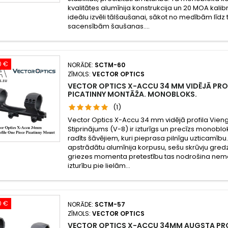
kvalitātes alumīnija konstrukcija un 20 MOA kali
ideālu izvēli tālšaušanai, sākot no medībām līdz
sacensībām šaušanas....
0 €
NORĀDE:
SCTM-60
ZĪMOLS:
VECTOR OPTICS
VECTOR OPTICS X-ACCU 34 MM VIDĒJĀ PRO
PICATINNY MONTĀŽA. MONOBLOKS.
(1)
Vector Optics X-Accu 34 mm vidējā profila Vien
Stiprinājums (V-8) ir izturīgs un precīzs monoblo
radīts šāvējiem, kuri pieprasa pilnīgu uzticamīb
apstrādātu alumīnija korpusu, sešu skrūvju gredz
griezes momenta pretestību tas nodrošina nemai
izturību pie lielām...
0 €
NORĀDE:
SCTM-57
ZĪMOLS:
VECTOR OPTICS
VECTOR OPTICS X-ACCU 34MM AUGSTA PRO