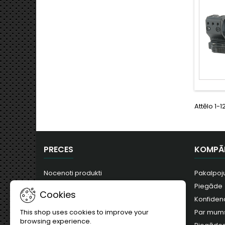
Attēlo 1-
PRECES
KOMPĀ
Nocenoti produkti
Pakalpoj
Jauni produkti
Piegāde
Cookies
Visvairāk pirkts
Konfidenc
Par mum
This shop uses cookies to improve your
browsing experience.