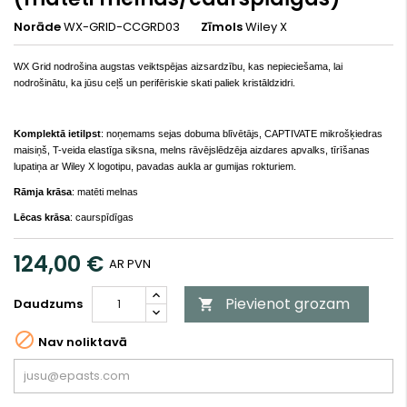
Norāde
WX-GRID-CCGRD03
Zīmols
Wiley X
WX Grid nodrošina augstas veiktspējas aizsardzību, kas nepieciešama, lai
nodrošinātu, ka jūsu ceļš un perifēriskie skati paliek kristāldzidri.
Komplektā ietilpst
: noņemams sejas dobuma blīvētājs, CAPTIVATE mikrošķiedras
maisiņš, T-veida elastīga siksna, melns rāvējslēdzēja aizdares apvalks, tīrīšanas
lupatiņa ar Wiley X logotipu, pavadas aukla ar gumijas rokturiem.
Rāmja krāsa
: matēti melnas
Lēcas krāsa
: caurspīdīgas
124,00 €
AR PVN
Pievienot grozam
Daudzums


Nav noliktavā