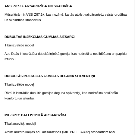
ANSI Z87.1+ AIZSARDZĪBA UN SKAIDRĪBA
Mūsu lēcām ir ANSI Z87.1+, kas nozīmē, ka tās atbilst vai pārsniedz valsts drošības
un skaidrības standartus.
DUBULTAS INJEKCIJAS GUMIJAS AIZSARGI
Tikai izvēlētie modeļi
Acu lēcās ir iestrādāta dubultā injicētā gumija, kas nodrošina neslīdēšanu un papildu
izturību.
DUBULTĀS INJEKCIJAS GUMIJAS DEGUNA SPILVENTIŅI
Tikai izvēlētie modeļi
Rāmī ir iestrādāti dubultie gumijas deguna spilventiņi, kas nodrošina neslīdošu
komfortu un izturību.
MIL-SPEC BALLISTISKĀ AIZSARDZĪBA
Tikai atsevišķi modeļi
Atbilst militāro kaujas acu aizsardzības (MIL-PREF-32432) standartiem ASV