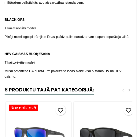
militārajiem ballistiskās acu aizsardzības standartiem.
BLACK OPS
Tikai atsevišķi modeļi
Pilnīgi melni logotipi, rāmji un lēcas palīdz palikt neredzamam slepenu operāciju laikā.
HEV GAISMAS BLOĶĒŠANA
Tikai izvēlētie modeļi
Mūsu patentētie CAPTIVATE™ polarizētie lēcas bloķē visu bīstamo UV un HEV
gaismu.
8 PRODUKTU TAJĀ PAT KATEGORIJĀ:
<
>
Nav noliktavā
favorite_border
favorite_border