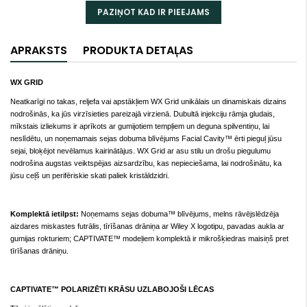
PAZIŅOT KAD IR PIEEJAMS
APRAKSTS
PRODUKTA DETAĻAS
WX GRID
Neatkarīgi no takas, reljefa vai apstākļiem WX Grid unikālais un dinamiskais dizains
nodrošinās, ka jūs virzīsieties pareizajā virzienā. Dubultā injekciju rāmja gludais,
mīkstais izliekums ir aprīkots ar gumijotiem tempļiem un deguna spilventiņu, lai
neslīdētu, un noņemamais sejas dobuma blīvējums Facial Cavity™ ērti pieguļ jūsu
sejai, bloķējot nevēlamus kairinātājus. WX Grid ar asu stilu un drošu piegulumu
nodrošina augstas veiktspējas aizsardzību, kas nepieciešama, lai nodrošinātu, ka
jūsu ceļš un perifēriskie skati paliek kristāldzidri.
Komplektā ietilpst:
Noņemams sejas dobuma™ blīvējums, melns rāvējslēdzēja
aizdares miskastes futrālis, tīrīšanas drāniņa ar Wiley X logotipu, pavadas aukla ar
gumijas rokturiem; CAPTIVATE™ modeļiem komplektā ir mikrošķiedras maisiņš pret
tīrīšanas drāniņu.
CAPTIVATE™ POLARIZĒTI KRĀSU UZLABOJOŠI LĒCAS