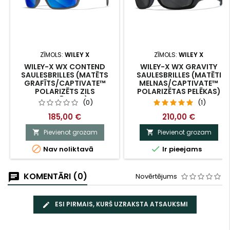
ZĪMOLS:
WILEY X
ZĪMOLS:
WILEY X
WILEY-X WX CONTEND
WILEY-X WX GRAVITY
SAULESBRILLES (MATĒTS
SAULESBRILLES (MATĒTI
GRAFĪTS/CAPTIVATE™
MELNAS/CAPTIVATE™
POLARIZĒTS ZILS
POLARIZĒTAS PELĒKAS)
ATSPĪDUMS)
(0)
(1)
185,00 €
210,00 €
Pievienot grozam
Pievienot grozam




Nav noliktavā
Ir pieejams
KOMENTĀRI (0)
Novērtējums
ESI PIRMAIS, KURŠ UZRAKSTA ATSAUKSMI