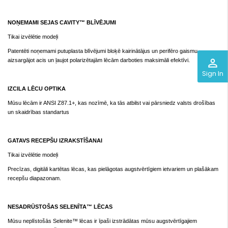
NOŅEMAMI SEJAS CAVITY™ BLĪVĒJUMI
Tikai izvēlētie modeļi
Patentēti noņemami putuplasta blīvējumi bloķē kairinātājus un perifēro gaismu,
perm_identity
aizsargājot acis un ļaujot polarizētajām lēcām darboties maksimāli efektīvi.
Sign In
IZCILA LĒCU OPTIKA
Mūsu lēcām ir ANSI Z87.1+, kas nozīmē, ka tās atbilst vai pārsniedz valsts drošības
un skaidrības standartus
GATAVS RECEPŠU IZRAKSTĪŠANAI
Tikai izvēlētie modeļi
Precīzas, digitāli kartētas lēcas, kas pielāgotas augstvērtīgiem ietvariem un plašākam
recepšu diapazonam.
NESADRŪSTOŠAS SELENĪTA™ LĒCAS
Mūsu neplīstošās Selenite™ lēcas ir īpaši izstrādātas mūsu augstvērtīgajiem