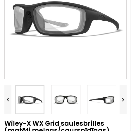


Wiley-X WX Grid saulesbrilles
(matēti melnas/caurspīdīgas)