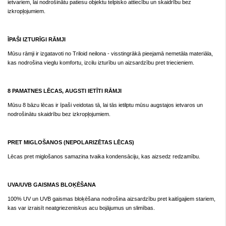
ietvariem, lai nodrošinātu patiesu objektu telpisko attiecību un skaidrību bez
izkropļojumiem.
ĪPAŠI IZTURĪGI RĀMJI
Mūsu rāmji ir izgatavoti no Triloid neilona - visstingrākā pieejamā nemetāla materiāla,
kas nodrošina vieglu komfortu, izcilu izturību un aizsardzību pret triecieniem.
8 PAMATNES LĒCAS, AUGSTI IETĪTI RĀMJI
Mūsu 8 bāzu lēcas ir īpaši veidotas tā, lai tās ietilptu mūsu augstajos ietvaros un
nodrošinātu skaidrību bez izkropļojumiem.
PRET MIGLOŠANOS (NEPOLARIZĒTAS LĒCAS)
Lēcas pret miglošanos samazina tvaika kondensāciju, kas aizsedz redzamību.
UVA/UVB GAISMAS BLOĶĒŠANA
100% UV un UVB gaismas bloķēšana nodrošina aizsardzību pret kaitīgajiem stariem,
kas var izraisīt neatgriezeniskus acu bojājumus un slimības.