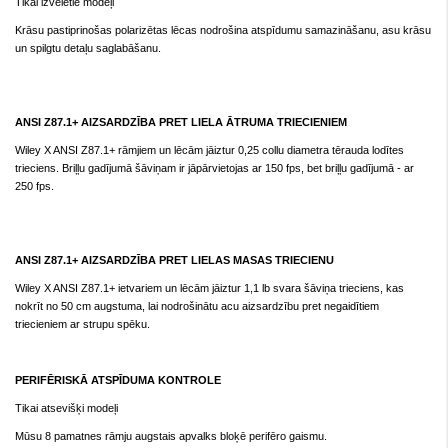
Tikai izvēlētie modeļi
Krāsu pastiprinošas polarizētas lēcas nodrošina atspīdumu samazināšanu, asu krāsu
un spilgtu detaļu saglabāšanu.
ANSI Z87.1+ AIZSARDZĪBA PRET LIELA ĀTRUMA TRIECIENIEM
Wiley X ANSI Z87.1+ rāmjiem un lēcām jāiztur 0,25 collu diametra tērauda lodītes
trieciens. Briļļu gadījumā šāviņam ir jāpārvietojas ar 150 fps, bet briļļu gadījumā - ar
250 fps.
ANSI Z87.1+ AIZSARDZĪBA PRET LIELAS MASAS TRIECIENU
Wiley X ANSI Z87.1+ ietvariem un lēcām jāiztur 1,1 lb svara šāviņa trieciens, kas
nokrīt no 50 cm augstuma, lai nodrošinātu acu aizsardzību pret negaidītiem
triecieniem ar strupu spēku.
PERIFĒRISKĀ ATSPĪDUMA KONTROLE
Tikai atsevišķi modeļi
Mūsu 8 pamatnes rāmju augstais apvalks bloķē perifēro gaismu.