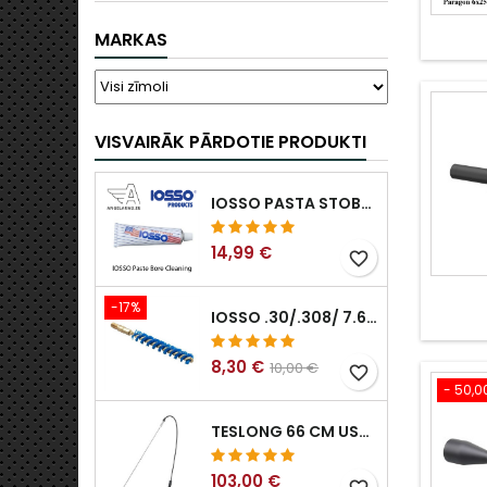
MARKAS
VISVAIRĀK PĀRDOTIE PRODUKTI
IOSSO PASTA STOBRA TĪRĪŠANAI
14,99 €
favorite_border
-17%
IOSSO .30/.308/ 7.62MM ELIMINATOR BLUE NYFLEX IEROČU URBUMU TĪRĪŠANAS BIRSTES .30/.308/ 7.62MM
8,30 €
10,00 €
favorite_border
- 50,0
TESLONG 66 CM USB BOROSKOPS
103,00 €