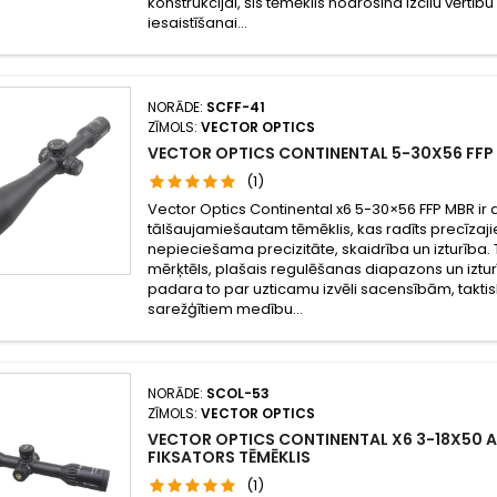
konstrukcijai, šis tēmēklis nodrošina izcilu vērtību
iesaistīšanai...
NORĀDE:
SCFF-41
ZĪMOLS:
VECTOR OPTICS
VECTOR OPTICS CONTINENTAL 5-30X56 FFP
(1)
Vector Optics Continental x6 5-30×56 FFP MBR ir
tālšaujamiešautam tēmēklis, kas radīts precīzaj
nepieciešama precizitāte, skaidrība un izturība. 
mērķtēls, plašais regulēšanas diapazons un iztur
padara to par uzticamu izvēli sacensībām, takt
sarežģītiem medību...
NORĀDE:
SCOL-53
ZĪMOLS:
VECTOR OPTICS
VECTOR OPTICS CONTINENTAL X6 3-18X50 A
FIKSATORS TĒMĒKLIS
(1)