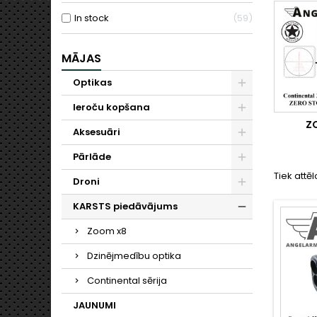
In stock
59
MĀJAS
Optikas
Ieroču kopšana
Z
Aksesuāri
Pārlāde
Tiek attēl
Droni
KARSTS piedāvājums
Zoom x8
Dzinējmedību optika
Continental sērija
JAUNUMI