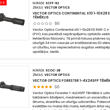
00 €
NORĀDE:
SCFF-62
ZĪMOLS:
VECTOR OPTICS
VECTOR OPTICS CONTINENTAL X10 1-10X28 
TĒMĒKLIS
(0)
Vector Optics Continental x10 1-10x28 ED RAR-C i
LPVO, kas piedāvā nepārspējamu optiskās veikts
lietderības līdzsvaru. Tā pirmā fokusa plaknes i
izturīgā 34 mm caurule un kristāldzidrais ED stik
un izturību, kas nepieciešama augstas veiktspē
apstākļos. Ideāli...
NORĀDE:
SCOC-28
ZĪMOLS:
VECTOR OPTICS
VECTOR OPTICS FORESTER 1-4X24SFP TĒMĒK
(2)
Vector Optics Forester 1-4x24SFP Tēmēklis ir uzt
taktiskiem šāvējiem, medniekiem un sacensību l
ātrumu, skaidrību un izturīgu uzticamību. Pateicot
kvalitātei no malas līdz malai, lietotājam ērtai re