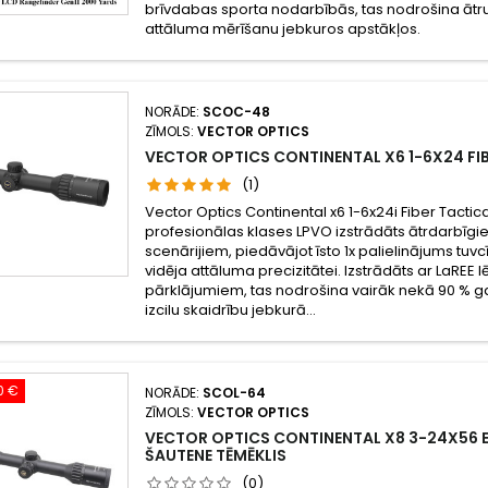
brīvdabas sporta nodarbībās, tas nodrošina ātru
attāluma mērīšanu jebkuros apstākļos.
NORĀDE:
SCOC-48
ZĪMOLS:
VECTOR OPTICS
VECTOR OPTICS CONTINENTAL X6 1-6X24 FIB
(1)
Vector Optics Continental x6 1-6x24i Fiber Tactica
profesionālas klases LPVO izstrādāts ātrdarbīg
scenārijiem, piedāvājot īsto 1x palielinājums tuvcī
vidēja attāluma precizitātei. Izstrādāts ar LaRE
pārklājumiem, tas nodrošina vairāk nekā 90 % g
izcilu skaidrību jebkurā...
0 €
NORĀDE:
SCOL-64
ZĪMOLS:
VECTOR OPTICS
VECTOR OPTICS CONTINENTAL X8 3-24X56 E
ŠAUTENE TĒMĒKLIS
(0)