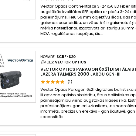
Vector Optics Continental x8 3-24x56 ED Fiber Rifl
augstākās kvalitātes SFP optika ar plašu 3-24x 
palielinājums, lielu 56 mm objektīvu lēcas, kas no
gaismas caurlaidību, un vācu #4 izgaismotu šķie
mērķa noteikšanai. Izgatavots ar izturīgu 30 mm
MOA regulēšanas iespējas, šis...
NORĀDE:
SCRF-S20
ZĪMOLS:
VECTOR OPTICS
VECTOR OPTICS PARAGON 6X21 DIGITĀLAIS 
LĀZERA TĀLMĒRS 2000 JARDU GEN-III
(1)
Vector Optics Paragon 6x21 digitālais ballistiskai
III apvieno optisko skaidrību, ātrus ballistiskos ap
pārnēsājamību vienā augstākās klases rīkā. Izs
profesionāļiem, gan entuziastiem, tas nodrošina, 
informēts, precīzs un efektīvs - gan šautuvē, gan
sacensībās.