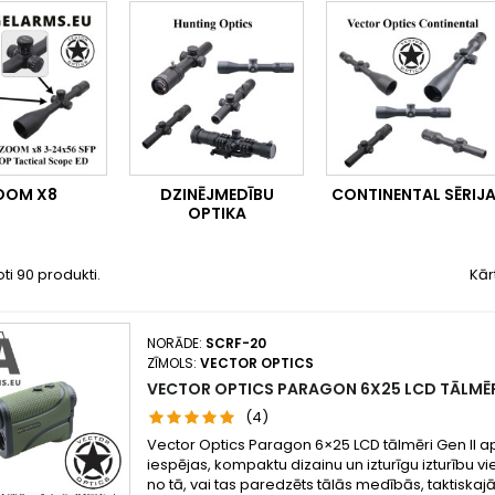
OOM X8
DZINĒJMEDĪBU
CONTINENTAL SĒRIJ
OPTIKA
oti 90 produkti.
Kār
NORĀDE:
SCRF-20
ZĪMOLS:
VECTOR OPTICS
VECTOR OPTICS PARAGON 6X25 LCD TĀLMĒR
(4)
Vector Optics Paragon 6×25 LCD tālmēri Gen II 
iespējas, kompaktu dizainu un izturīgu izturību vi
no tā, vai tas paredzēts tālās medībās, taktiska