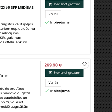
Pievienot grozam

2X56 SFP MEDĪBAS
Vairāk

Ir pieejams
 augstas veiktspējas
, kuriem nepieciešama
alielinājums
t 93% gaismas
jas attēlu jebkurā
favorite_border
269,98 €
Pievienot grozam

ĒKLIS
Vairāk
rfekts precīzas

Ir pieejams
kas piedāvā augstas
as caurlaidību un
no tā, vai esat
s meklē augstākās