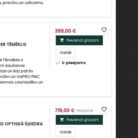
, precīzu un uzticamu
favorite_border
399,00 €
Pievienot grozam

ER TĒMĒKLIS
Vairāk
l Tēmēklis ir

Ir pieejams
iem šaušanas
ņai un līdz pat 6x
E lēcām un VePRO FMC
aismas caurlaidību un
favorite_border
719,00 €
769,00 €
Pievienot grozam

D OPTISKĀ ŠĶIEDRA
Vairāk