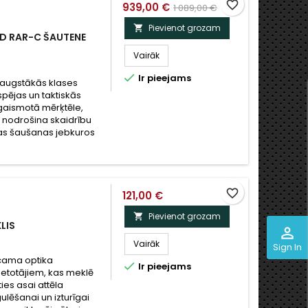
favorite_border
939,00 €
1 089,00 €
Pievienot grozam

ED RAR-C ŠAUTENE
Vairāk

Ir pieejams
r augstākās klases
pējas un taktiskās
zgaismotā mērķtēle,
ls nodrošina skaidrību
jas šaušanas jebkuros
favorite_border
121,00 €
Pievienot grozam

LIS
perm_identity
Vairāk
Sign In
icama optika

Ir pieejams
ietotājiem, kas meklē
ies asai attēla
gulēšanai un izturīgai