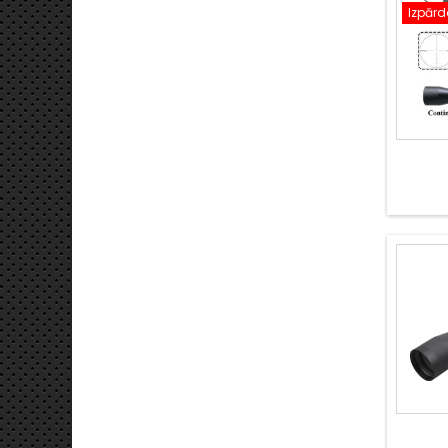
Izpār