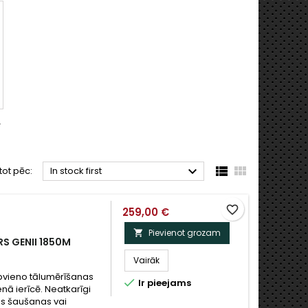
A



tot pēc:
In stock first
favorite_border
259,00 €
Pievienot grozam

S GENII 1850M
Vairāk
apvieno tālumērīšanas

Ir pieejams
enā ierīcē. Neatkarīgi
jās šaušanas vai