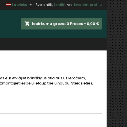

Latviešu
Sveicināti,
Ienākt
vai
Izveidot profilu
×
×
×
×
shopping_cart
Iepirkumu grozs::
0
Preces - 0,00 €
)
t
u
eu! Atklājiet brīnišķīgus atlaidus uz ieročiem,
mantojiet iespēju ietaupīt lielu naudu. Steidzieties,