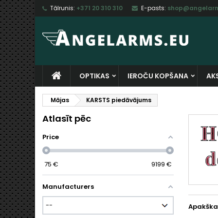
Tālrunis:
+371 20 310 310
E-pasts:
shop@angelarm
M
(
I
I
add_circle_outline
((
Ju
Vē
sa
OPTIKAS
IEROČU KOPŠANA
AK
Mājas
KARSTS piedāvājums
Atlasīt pēc
Price
75
€
9199
€
Manufacturers
Apakška