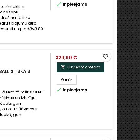

Ir pieejams
e Tēmēklis ir
diapazonu
drošina lielisku
dru tīklojumu ātrai
 cauruli un piedāvā 80
favorite_border
329,99 €
Pievienot grozam

BALLISTISKAIS
Vairāk

Ir pieejams
s lāzera tālmēris GEN-
rēķinus un izturīgu
trādāts gan
ka katrs šāviens ir
 laukā, gan