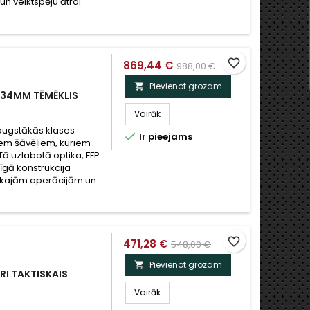
 un veiktspēju ātrai
favorite_border
869,44 €
988,00 €
Pievienot grozam

 34MM TĒMĒKLIS
Vairāk
 augstākās klases

Ir pieejams
iem šāvēļiem, kuriem
Tā uzlabotā optika, FFP
īgā konstrukcija
iskajām operācijām un
favorite_border
471,28 €
548,00 €
Pievienot grozam

RI TAKTISKAIS
Vairāk