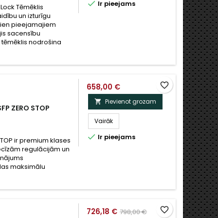

Ir pieejams
 Lock Tēmēklis
idību un izturīgu
dien pieejamajiem
jis sacensību
s tēmēklis nodrošina
favorite_border
658,00 €
Pievienot grozam

SFP ZERO STOP
Vairāk

Ir pieejams
STOP ir premium klases
precīzām regulācijām un
isinājums
ēlas maksimālu
favorite_border
726,18 €
798,00 €