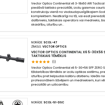
Vector Optics Continental x6 3-18x50 ARI Tactical
piedāvā taktisko precizitāti, izcilu gaismas caurla
konstrukciju vienā no visdaudzpusīgākajiem šo
komplektiem. Neatkarīgi no tā, vai esat pieredzē
dalībnieks, taktiskais operators vai mednieks, ši
skaidrību, izturību un...
NORĀDE:
SCOL-47
ZĪMOLS:
VECTOR OPTICS
VECTOR OPTICS CONTINENTAL X6 5-30X56 
TAKTISKAIS TĒMĒKLIS
(1)
Vector Optics Continental x6 5-30×56 SFP ZERO 
tāldarbības tēmēklis ar izcilu optikas sistēmu, 
izturību pret lieljaudas kalibru atsitienu. Ideāls r
profesionāliem šāvējiem un medniekiem, kuri v
precizitāti un uzticamību.
NORĀDE:
SCOL-51-DSC