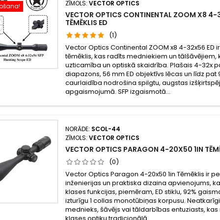
ZĪMOLS:
VECTOR OPTICS
došana!
VECTOR OPTICS CONTINENTAL ZOOM X8 4-3
TĒMĒKLIS ED
(1)
Vector Optics Continental ZOOM x8 4-32x56 ED ir
tēmēklis, kas radīts medniekiem un tālšāvējiem
uzticamība un optiskā skaidrība. Plašais 4-32x p
diapazons, 56 mm ED objektīvs lēcas un līdz pa
caurlaidība nodrošina spilgtu, augstas izšķirtspē
apgaismojumā. SFP izgaismotā...
NORĀDE:
SCOL-44
ZĪMOLS:
VECTOR OPTICS
VECTOR OPTICS PARAGON 4-20X50 1IN TĒM
(0)
Vector Optics Paragon 4-20x50 1in Tēmēklis ir pe
inženierijas un praktiska dizaina apvienojums, 
klases funkcijas, piemēram, ED stiklu, 92% gaism
izturīgu 1 collas monotūbiņas korpusu. Neatkarīgi 
mednieks, šāvējs vai tāldarbības entuziasts, ka
klases optiku tradicionālā...