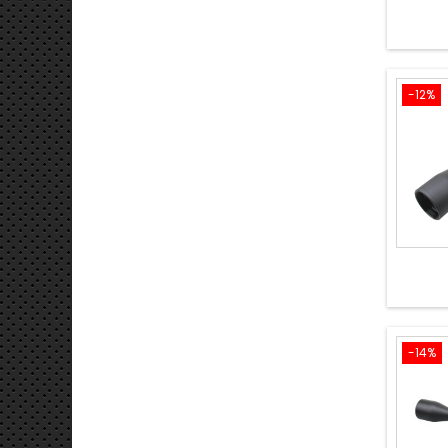
-12%
-14%