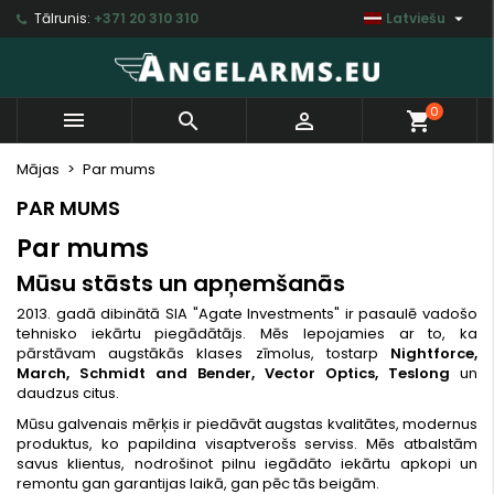

Tālrunis:
+371 20 310 310
Latviešu
×
×
×
×
My wishlists
((modalTitle))
Izveidot vēlmju sarakstu
Ienākt
Create new list
add_circle_outline
((confirmMessage))
Jums jābūt jāienāk savā kontā, lai saglabātu
Vēlmju saraksta nosaukums
0



shopping_cart
produktus vēlmju sarakstā.
((cancelText))
((modalDeleteText))
Mājas
Par mums
Atsaukt
Ienākt
PAR MUMS
Atsaukt
Izveidot vēlmju sarakstu
Par mums
Mūsu stāsts un apņemšanās
2013. gadā dibinātā SIA "Agate Investments" ir pasaulē vadošo
tehnisko iekārtu piegādātājs. Mēs lepojamies ar to, ka
pārstāvam augstākās klases zīmolus, tostarp
Nightforce,
March, Schmidt and Bender, Vector Optics, Teslong
un
daudzus citus.
Mūsu galvenais mērķis ir piedāvāt augstas kvalitātes, modernus
produktus, ko papildina visaptverošs serviss. Mēs atbalstām
savus klientus, nodrošinot pilnu iegādāto iekārtu apkopi un
remontu gan garantijas laikā, gan pēc tās beigām.