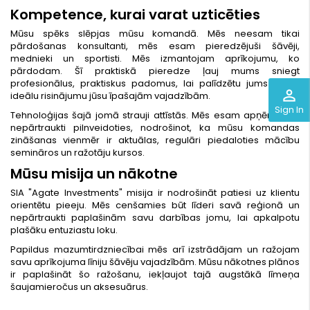
Kompetence, kurai varat uzticēties
Mūsu spēks slēpjas mūsu komandā. Mēs neesam tikai
pārdošanas konsultanti, mēs esam pieredzējuši šāvēji,
mednieki un sportisti. Mēs izmantojam aprīkojumu, ko
pārdodam. Šī praktiskā pieredze ļauj mums sniegt
profesionālus, praktiskus padomus, lai palīdzētu jums atrast
perm_identity
ideālu risinājumu jūsu īpašajām vajadzībām.
Sign In
Tehnoloģijas šajā jomā strauji attīstās. Mēs esam apņēmušies
nepārtraukti pilnveidoties, nodrošinot, ka mūsu komandas
zināšanas vienmēr ir aktuālas, regulāri piedaloties mācību
semināros un ražotāju kursos.
Mūsu misija un nākotne
SIA "Agate Investments" misija ir nodrošināt patiesi uz klientu
orientētu pieeju. Mēs cenšamies būt līderi savā reģionā un
nepārtraukti paplašinām savu darbības jomu, lai apkalpotu
plašāku entuziastu loku.
Papildus mazumtirdzniecībai mēs arī izstrādājam un ražojam
savu aprīkojuma līniju šāvēju vajadzībām. Mūsu nākotnes plānos
ir paplašināt šo ražošanu, iekļaujot tajā augstākā līmeņa
šaujamieročus un aksesuārus.